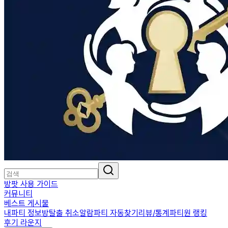
방팟 사용 가이드
커뮤니티
베스트 게시물
내파티 정보
방탈출 취소알람
파티 자동찾기
리뷰/통계
파티원 랭킹
후기 라운지