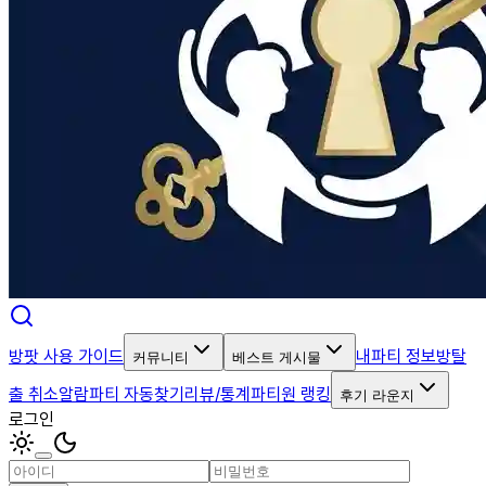
방팟 사용 가이드
내파티 정보
방탈
커뮤니티
베스트 게시물
출 취소알람
파티 자동찾기
리뷰/통계
파티원 랭킹
후기 라운지
로그인