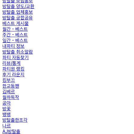
방탈출 모임홍보
방탈출 양도/교환
방탈출 업체홍보
방탈출 궁합공유
베스트 게시물
월간 - 베스트
주간 - 베스트
일간 - 베스트
내파티 정보
방탈출 취소알람
파티 자동찾기
리뷰/통계
파티원 랭킹
후기 라운지
킹부끄
한교동팬
김베르
월하독작
공아
방꽃
뱅뱅
방탈출한조각
나르
AJ방탈출