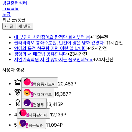
방탈출편식러
ㄱㅌㄹㅂ
도콩
최근 글/댓글
새 글
새 댓글
내 부인이 사라졌어요 탐정단 회계부터 봄
+
1
19분전
클라바리오 봉쇄수도원, 빈칸이 많은 영화 같았다
+
1
1시간전
연애의 목적 친구랑 가면 이런 꼴 납니다
+
1
2시간전
생명의 서 메모법 공유합니다
+
2
3시간전
제일기숙학원 저 말 많아지는 쫄보인데요ㅠ
+
2
4시간전
사용자 랭킹
20,483
P
2
류승룡기모찌
16,387
P
2
캐치마인드
13,415
P
2
전영우
4
12,139
P
2
니취팔러마
5
11,094
P
2
짱구달려