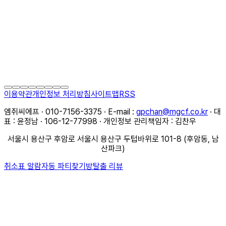
이용약관
개인정보 처리방침
사이트맵
RSS
엠쥐씨에프 · 010-7156-3375 · E-mail :
gpchan@mgcf.co.kr
· 대
표 : 윤정남 · 106-12-77998 · 개인정보 관리책임자 : 김찬우
서울시 용산구 후암로 서울시 용산구 두텁바위로 101-8 (후암동, 남
산파크)
취소표 알람
자동 파티찾기
방탈출 리뷰