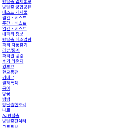
방탈출 업체홍보
방탈출 궁합공유
베스트 게시물
월간 - 베스트
주간 - 베스트
일간 - 베스트
내파티 정보
방탈출 취소알람
파티 자동찾기
리뷰/통계
파티원 랭킹
후기 라운지
킹부끄
한교동팬
김베르
월하독작
공아
방꽃
뱅뱅
방탈출한조각
나르
AJ방탈출
방탈출편식러
ㄱㅌㄹㅂ