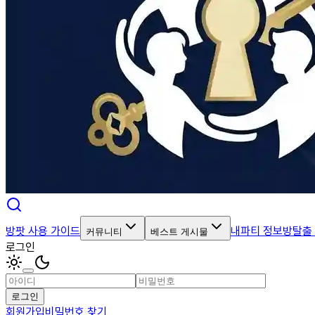
방팟 사용 가이드
내파티 정보
방탈출
커뮤니티
베스트 게시물
로그인
로그인
회원가입
비밀번호 찾기