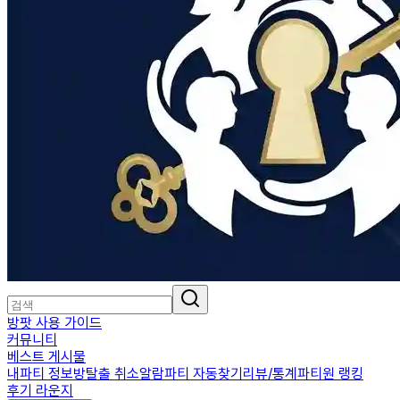
방팟 사용 가이드
커뮤니티
베스트 게시물
내파티 정보
방탈출 취소알람
파티 자동찾기
리뷰/통계
파티원 랭킹
후기 라운지