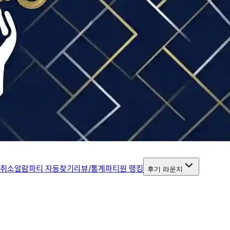
 취소알람
파티 자동찾기
리뷰/통계
파티원 랭킹
후기 라운지