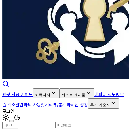
방팟 사용 가이드
내파티 정보
방탈
커뮤니티
베스트 게시물
출 취소알람
파티 자동찾기
리뷰/통계
파티원 랭킹
후기 라운지
로그인