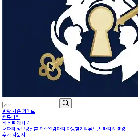
방팟 사용 가이드
커뮤니티
베스트 게시물
내파티 정보
방탈출 취소알람
파티 자동찾기
리뷰/통계
파티원 랭킹
후기 라운지