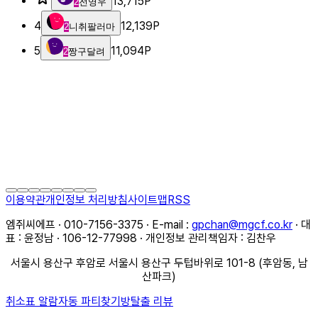
13,715
P
2
전영우
4
12,139
P
2
니취팔러마
5
11,094
P
2
짱구달려
이용약관
개인정보 처리방침
사이트맵
RSS
엠쥐씨에프 · 010-7156-3375 · E-mail :
gpchan@mgcf.co.kr
· 대
표 : 윤정남 · 106-12-77998 · 개인정보 관리책임자 : 김찬우
서울시 용산구 후암로 서울시 용산구 두텁바위로 101-8 (후암동, 남
산파크)
취소표 알람
자동 파티찾기
방탈출 리뷰