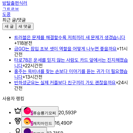
방탈출편식러
ㄱㅌㄹㅂ
도콩
최근 글/댓글
새 글
새 댓글
트러블은 문제를 해결할수록 저희끼리 새 문제가 생겼습니다
+
1
18분전
금GO는 잠입 초보 셋이 역할을 어떻게 나누면 좋을까요
+
1
1시
간전
타로78은 운세를 믿지 않는 사람도 카드 앞에서는 진지해졌습
니다
+
2
2시간전
홍주는 옥비녀를 찾는 손보다 이야기를 듣는 귀가 더 필요했습
니다
+
1
3시간전
반하셨군요는 실제 커플보다 친구끼리 가도 괜찮을까요
+
2
4시
간전
사용자 랭킹
20,593
P
2
류승룡기모찌
16,490
P
2
캐치마인드