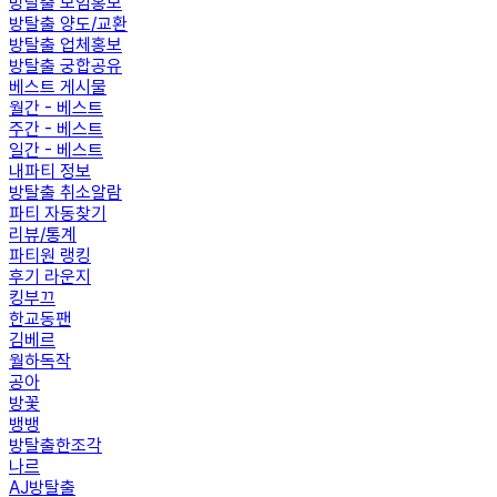
방탈출 모임홍보
방탈출 양도/교환
방탈출 업체홍보
방탈출 궁합공유
베스트 게시물
월간 - 베스트
주간 - 베스트
일간 - 베스트
내파티 정보
방탈출 취소알람
파티 자동찾기
리뷰/통계
파티원 랭킹
후기 라운지
킹부끄
한교동팬
김베르
월하독작
공아
방꽃
뱅뱅
방탈출한조각
나르
AJ방탈출