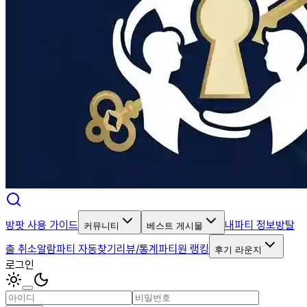
방팟 사용 가이드
내파티 정보
방탈
커뮤니티
베스트 게시물
출 취소알람
파티 자동찾기
리뷰/통계
파티원 랭킹
후기 라운지
로그인