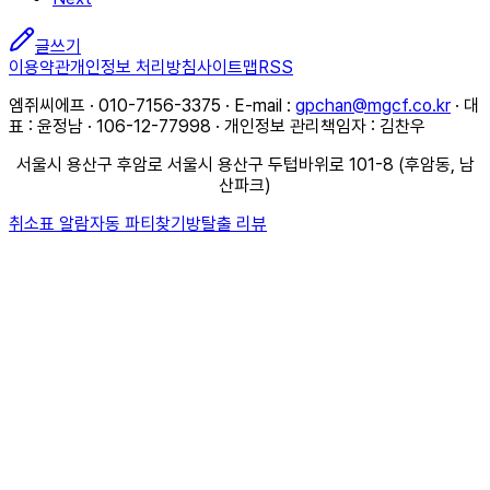
글쓰기
이용약관
개인정보 처리방침
사이트맵
RSS
엠쥐씨에프 · 010-7156-3375 · E-mail :
gpchan@mgcf.co.kr
· 대
표 : 윤정남 · 106-12-77998 · 개인정보 관리책임자 : 김찬우
서울시 용산구 후암로 서울시 용산구 두텁바위로 101-8 (후암동, 남
산파크)
취소표 알람
자동 파티찾기
방탈출 리뷰