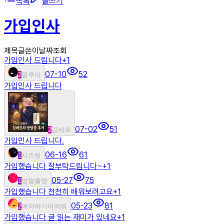
목록
글쓰기
가입인사
제목
글쓴이
날짜
조회
가입인사 드립니다
+
1
07-10
52
2
깔루아
가입인사 드립니다
07-02
51
2
김베르
가입인사 드립니다.
06-16
61
1
시즈링
가입했습니다 잘부탁드립니다~
+
1
05-27
75
1
방탈출빵
가입했습니다 천천히 배워보려고요
+
1
05-23
81
2
예약하기어려워
가입했습니다 글 읽는 재미가 있네요
+
1