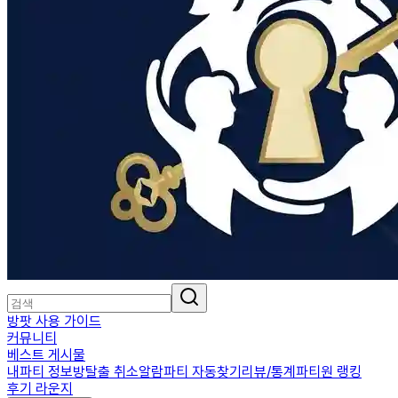
방팟 사용 가이드
커뮤니티
베스트 게시물
내파티 정보
방탈출 취소알람
파티 자동찾기
리뷰/통계
파티원 랭킹
후기 라운지