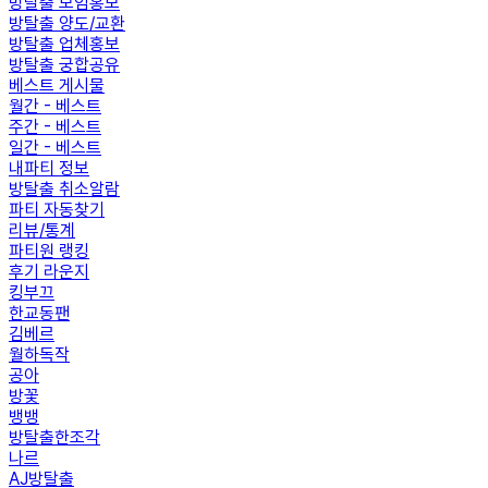
방탈출 모임홍보
방탈출 양도/교환
방탈출 업체홍보
방탈출 궁합공유
베스트 게시물
월간 - 베스트
주간 - 베스트
일간 - 베스트
내파티 정보
방탈출 취소알람
파티 자동찾기
리뷰/통계
파티원 랭킹
후기 라운지
킹부끄
한교동팬
김베르
월하독작
공아
방꽃
뱅뱅
방탈출한조각
나르
AJ방탈출