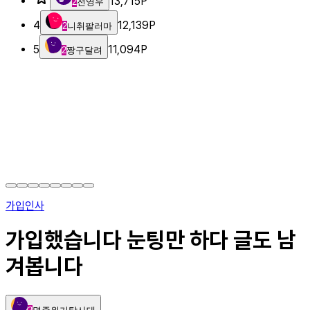
13,715
P
2
전영우
4
12,139
P
2
니취팔러마
5
11,094
P
2
짱구달려
가입인사
가입했습니다 눈팅만 하다 글도 남
겨봅니다