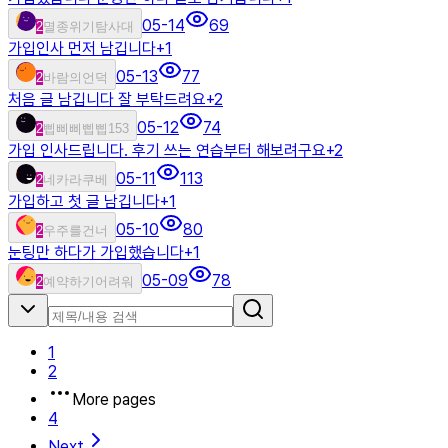
05-14
69
2
멸종위기탐사대
가입인사 먼저 남깁니다
+
1
05-13
77
2
바람의언덕
처음 글 남깁니다 잘 부탁드려요
+
2
05-12
74
2
삡삐삐삡삡153
가입 인사드립니다. 후기 쓰는 연습부터 해보려구요
+
2
05-11
113
2
네카라쿠베
가입하고 첫 글 남깁니다
+
1
05-10
80
2
우주를건너
눈팅만 하다가 가입했습니다
+
1
05-09
78
2
예약하기어려워
1
2
More pages
4
Next