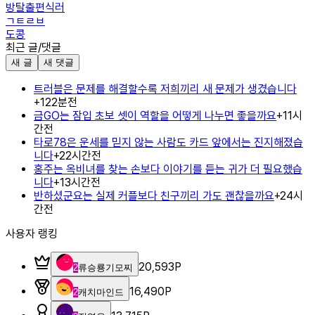
방탈출편식러
ㄱㅌㄹㅂ
도콩
최근 글/댓글
새 글
새 댓글
트러블은 문제를 해결할수록 저희끼리 새 문제가 생겼습니다
+
1
22분전
금GO는 잠입 초보 셋이 역할을 어떻게 나누면 좋을까요
+
1
1시
간전
타로78은 운세를 믿지 않는 사람도 카드 앞에서는 진지해졌습
니다
+
2
2시간전
홍주는 옥비녀를 찾는 손보다 이야기를 듣는 귀가 더 필요했습
니다
+
1
3시간전
반하셨군요는 실제 커플보다 친구끼리 가도 괜찮을까요
+
2
4시
간전
사용자 랭킹
20,593
P
2
류승룡기모찌
16,490
P
2
캐치마인드