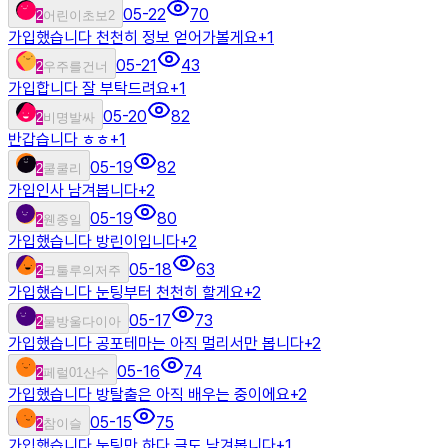
05-22
70
2
어린이초보2
가입했습니다 천천히 정보 얻어가볼게요
+
1
05-21
43
2
우주를건너
가입합니다 잘 부탁드려요
+
1
05-20
82
2
비명발싸
반갑습니다 ㅎㅎ
+
1
05-19
82
2
쿨쿨리
가입인사 남겨봅니다
+
2
05-19
80
2
웬종일
가입했습니다 방린이입니다
+
2
05-18
63
2
크툴루의저주
가입했습니다 눈팅부터 천천히 할게요
+
2
05-17
73
2
물방울다이아
가입했습니다 공포테마는 아직 멀리서만 봅니다
+
2
05-16
74
2
페럴01산수
가입했습니다 방탈출은 아직 배우는 중이에요
+
2
05-15
75
2
참이슬
가입했습니다 눈팅만 하다 글도 남겨봅니다
+
1