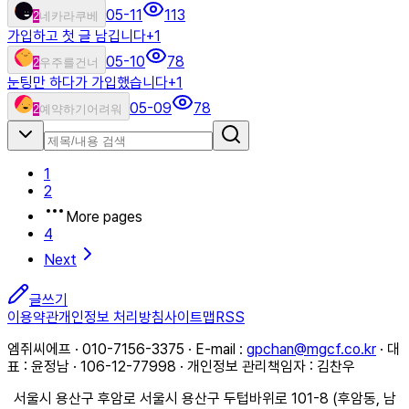
05-11
113
2
네카라쿠베
가입하고 첫 글 남깁니다
+
1
05-10
78
2
우주를건너
눈팅만 하다가 가입했습니다
+
1
05-09
78
2
예약하기어려워
1
2
More pages
4
Next
글쓰기
이용약관
개인정보 처리방침
사이트맵
RSS
엠쥐씨에프 · 010-7156-3375 · E-mail :
gpchan@mgcf.co.kr
· 대
표 : 윤정남 · 106-12-77998 · 개인정보 관리책임자 : 김찬우
서울시 용산구 후암로 서울시 용산구 두텁바위로 101-8 (후암동, 남