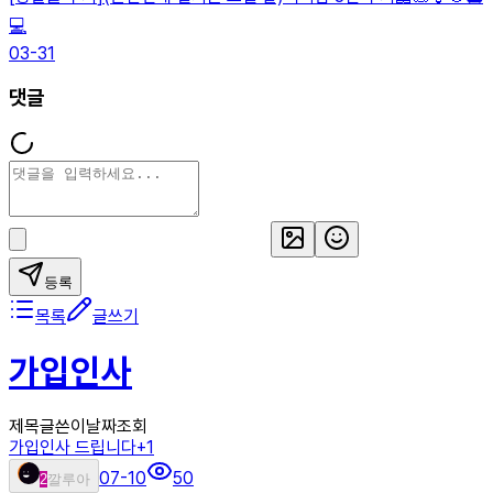
💻
03-31
댓글
등록
목록
글쓰기
가입인사
제목
글쓴이
날짜
조회
가입인사 드립니다
+
1
07-10
50
2
깔루아