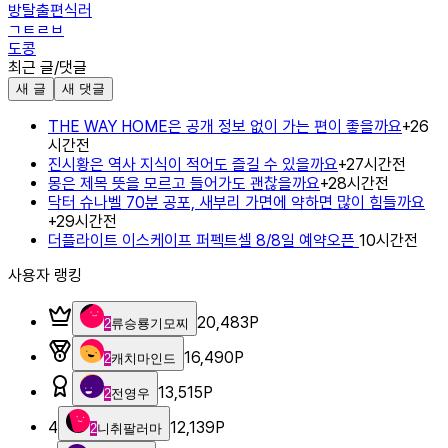
방탈출편식러
ㄱㅌㄹㅂ
도콩
최근 글/댓글
새 글
새 댓글
THE WAY HOME은 공개 정보 없이 가는 편이 좋을까요
+
2
6
시간전
진시황은 역사 지식이 적어도 즐길 수 있을까요
+
2
7시간전
몽은 제목 뜻을 모르고 들어가도 괜찮을까요
+
2
8시간전
닥터 슈나벨 70분 공포, 새부리 가면에 약하면 많이 힘들까요
+
2
9시간전
더플라이트 이스케이프 퍼펙트셀 8/8일 예약오픈
10시간전
사용자 랭킹
20,483
P
2
류승룡기모찌
16,490
P
2
캐치마인드
13,515
P
2
전영우
4
12,139
P
2
니취팔러마