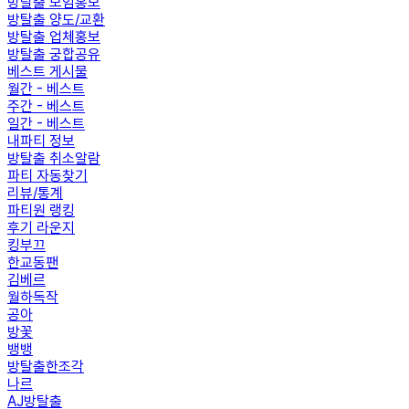
방탈출 모임홍보
방탈출 양도/교환
방탈출 업체홍보
방탈출 궁합공유
베스트 게시물
월간 - 베스트
주간 - 베스트
일간 - 베스트
내파티 정보
방탈출 취소알람
파티 자동찾기
리뷰/통계
파티원 랭킹
후기 라운지
킹부끄
한교동팬
김베르
월하독작
공아
방꽃
뱅뱅
방탈출한조각
나르
AJ방탈출