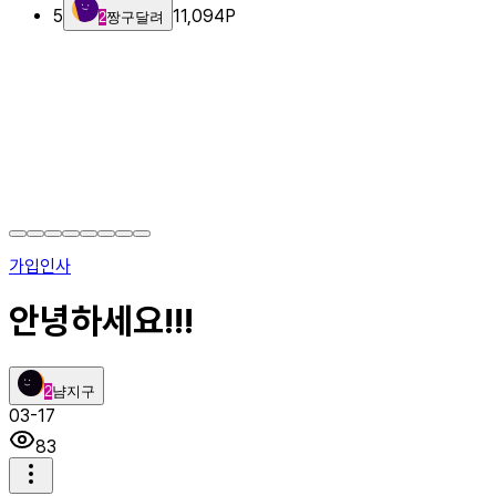
5
11,094
P
2
짱구달려
가입인사
안녕하세요!!!
2
냠지구
03-17
83