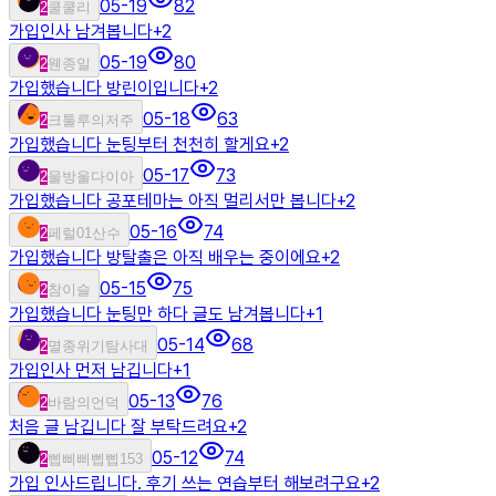
05-19
82
2
쿨쿨리
가입인사 남겨봅니다
+
2
05-19
80
2
웬종일
가입했습니다 방린이입니다
+
2
05-18
63
2
크툴루의저주
가입했습니다 눈팅부터 천천히 할게요
+
2
05-17
73
2
물방울다이아
가입했습니다 공포테마는 아직 멀리서만 봅니다
+
2
05-16
74
2
페럴01산수
가입했습니다 방탈출은 아직 배우는 중이에요
+
2
05-15
75
2
참이슬
가입했습니다 눈팅만 하다 글도 남겨봅니다
+
1
05-14
68
2
멸종위기탐사대
가입인사 먼저 남깁니다
+
1
05-13
76
2
바람의언덕
처음 글 남깁니다 잘 부탁드려요
+
2
05-12
74
2
삡삐삐삡삡153
가입 인사드립니다. 후기 쓰는 연습부터 해보려구요
+
2