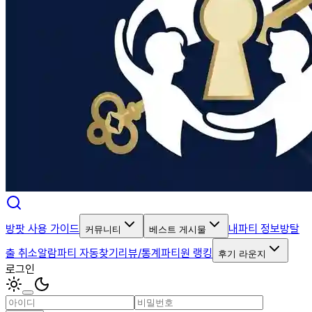
방팟 사용 가이드
내파티 정보
방탈
커뮤니티
베스트 게시물
출 취소알람
파티 자동찾기
리뷰/통계
파티원 랭킹
후기 라운지
로그인