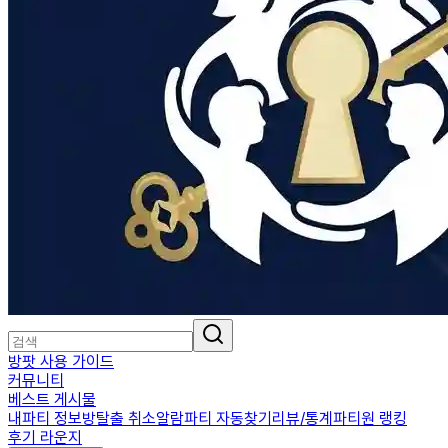
방팟 사용 가이드
커뮤니티
베스트 게시물
내파티 정보
방탈출 취소알람
파티 자동찾기
리뷰/통계
파티원 랭킹
후기 라운지