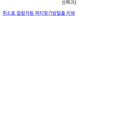
산파크)
취소표 알람
자동 파티찾기
방탈출 리뷰