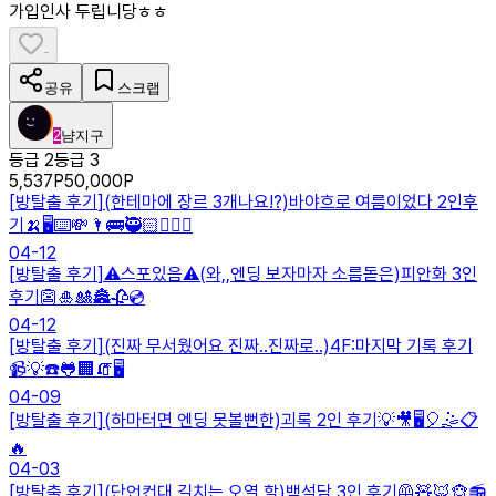
가입인사 두립니당ㅎㅎ
-
공유
스크랩
2
냠지구
등급 2
등급 3
5,537
P
50,000
P
[
방탈출 후기
]
(한테마에 장르 3개나요⁉️)바야흐로 여름이었다 2인후
기🍌🖥️⌨️💸🌂🚌🥷🏻🕵️‍♀️👾
04-12
[
방탈출 후기
]
⚠️스포있음⚠️(와,,엔딩 보자마자 소름돋은)피안화 3인
후기👺🎍🎎🏯🥀💿
04-12
[
방탈출 후기
]
(진짜 무서웠어요 진짜..진짜로..)4F:마지막 기록 후기
📹💡☎️🐸🏢🧯🖥️
04-09
[
방탈출 후기
]
(하마터면 엔딩 못볼뻔한)괴록 2인 후기💡🎥🖥️🎈🤹📋
🔥
04-03
[
방탈출 후기
]
(단언컨대 길치는 오열 할)백석담 3인 후기🦺🧸🦊🐵📻