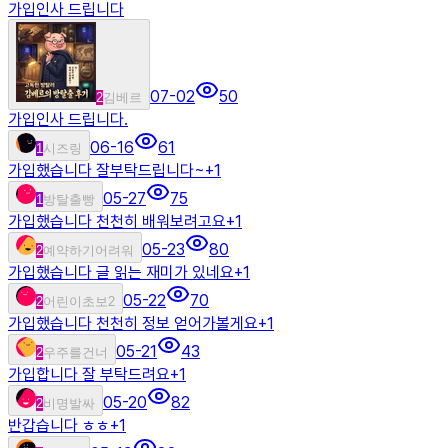
가입인사 드립니다
07-02
50
2
김베르
가입인사 드립니다.
06-16
61
1
시즈링
가입했습니다 잘부탁드립니다~
+
1
05-27
75
1
방탈출빵
가입했습니다 천천히 배워보려고요
+
1
05-23
80
2
예약하기어려워
가입했습니다 글 읽는 재미가 있네요
+
1
05-22
70
2
어린이초보2
가입했습니다 천천히 정보 얻어가볼게요
+
1
05-21
43
2
우주를건너
가입합니다 잘 부탁드려요
+
1
05-20
82
2
비명발싸
반갑습니다 ㅎㅎ
+
1