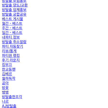
방탈출 모임홍보
방탈출 양도/교환
방탈출 업체홍보
방탈출 궁합공유
베스트 게시물
월간 - 베스트
주간 - 베스트
일간 - 베스트
내파티 정보
방탈출 취소알람
파티 자동찾기
리뷰/통계
파티원 랭킹
후기 라운지
킹부끄
한교동팬
김베르
월하독작
공아
방꽃
뱅뱅
방탈출한조각
나르
AJ방탈출