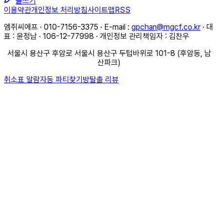
글쓰기
이용약관
개인정보 처리방침
사이트맵
RSS
엠쥐씨에프 · 010-7156-3375 · E-mail :
gpchan@mgcf.co.kr
· 대
표 : 윤정남 · 106-12-77998 · 개인정보 관리책임자 : 김찬우
서울시 용산구 후암로 서울시 용산구 두텁바위로 101-8 (후암동, 남
산파크)
취소표 알람
자동 파티찾기
방탈출 리뷰