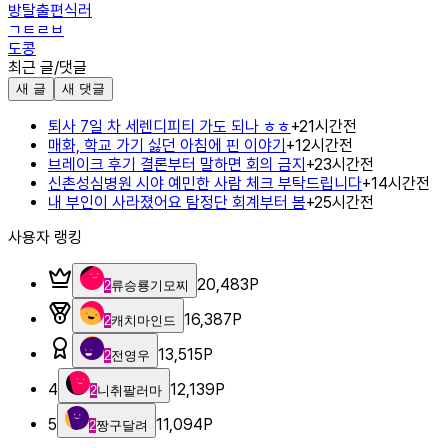
방탈출편식러
ㄱㅌㄹㅂ
도콩
최근 글/댓글
새 글
새 댓글
퇴사 7일 차 세렌디피티 가도 되나 ㅎㅎ
+
2
1시간전
매화, 학교 가기 싫던 아침에 핀 이야기
+
1
2시간전
브레이크 후기 결론부터 말하면 회의 금지
+
2
3시간전
신촌성심병원 시야 예민한 사람 체크 부탁드립니다
+
1
4시간전
내 부인이 사라졌어요 탐정단 회계부터 봄
+
2
5시간전
사용자 랭킹
20,483
P
2
류승룡기모찌
16,387
P
2
캐치마인드
13,515
P
2
전영우
4
12,139
P
2
니취팔러마
5
11,094
P
2
짱구달려