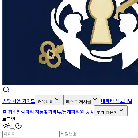
방팟 사용 가이드
내파티 정보
방탈
커뮤니티
베스트 게시물
출 취소알람
파티 자동찾기
리뷰/통계
파티원 랭킹
후기 라운지
로그인