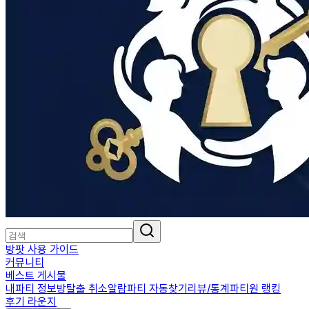
방팟 사용 가이드
커뮤니티
베스트 게시물
내파티 정보
방탈출 취소알람
파티 자동찾기
리뷰/통계
파티원 랭킹
후기 라운지