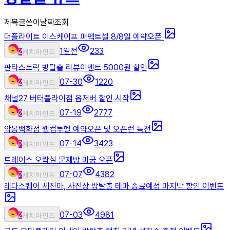
제목
글쓴이
날짜
조회
더플라이트 이스케이프 퍼펙트셀 8/8일 예약오픈
1일전
233
2
캐치마인드
판타스트릭 방탈출 리뷰이벤트 5000원 할인
07-30
1220
2
캐치마인드
채널27 버터플라이점 옵저버 할인 시작
07-19
2777
2
캐치마인드
악몽백화점 웰컴투헬 예약오픈 및 오픈런 특전
07-14
3423
2
캐치마인드
트레이스 오락실 문제방 미궁 오픈
07-07
4382
2
캐치마인드
레다스퀘어 세진마, 사진상 방탈출 테마 종료예정 마지막 할인 이벤트
07-03
4981
2
캐치마인드