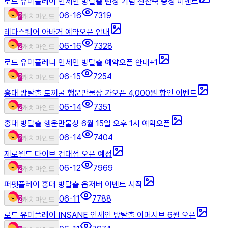
로드 유미플레이 인세인 방탈출 런칭 기념 선찬숙 증정 이벤트
06-16
7319
2
캐치마인드
레다스퀘어 아바거 예약오픈 안내
06-16
7328
2
캐치마인드
로드 유미플레니 인세인 방탈출 예약오픈 안내
+
1
06-15
7254
2
캐치마인드
홍대 방탈출 토끼굴 행운만물상 가오픈 4,000원 항인 이벤트
06-14
7351
2
캐치마인드
홍대 방탈출 행운만물상 6월 15일 오후 1시 예악오픈
06-14
7404
2
캐치마인드
제로월드 다이브 건대점 오픈 예정
06-12
7969
2
캐치마인드
퍼펫플레이 홍대 방탈출 옵저버 이벤트 시작
06-11
7788
2
캐치마인드
로드 유미플레이 INSANE 인세인 방탈출 이머시브 6월 오픈