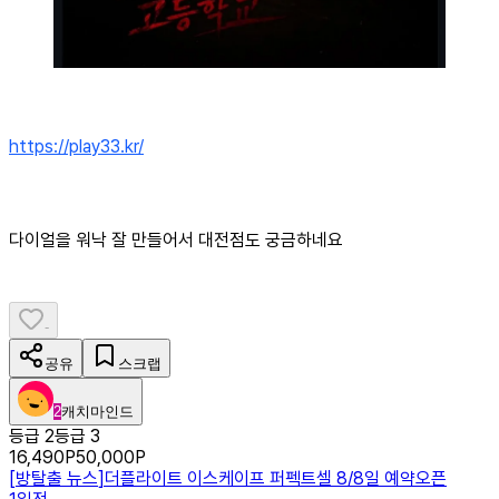
https://play33.kr/
다이얼을 워낙 잘 만들어서 대전점도 궁금하네요
-
공유
스크랩
2
캐치마인드
등급 2
등급 3
16,490
P
50,000
P
[
방탈출 뉴스
]
더플라이트 이스케이프 퍼펙트셀 8/8일 예약오픈