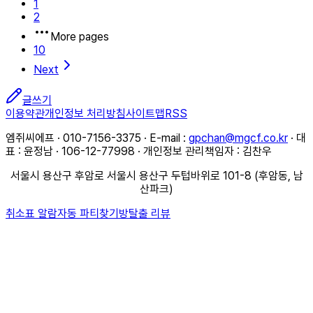
1
2
More pages
10
Next
글쓰기
이용약관
개인정보 처리방침
사이트맵
RSS
엠쥐씨에프 · 010-7156-3375 · E-mail :
gpchan@mgcf.co.kr
· 대
표 : 윤정남 · 106-12-77998 · 개인정보 관리책임자 : 김찬우
서울시 용산구 후암로 서울시 용산구 두텁바위로 101-8 (후암동, 남
산파크)
취소표 알람
자동 파티찾기
방탈출 리뷰