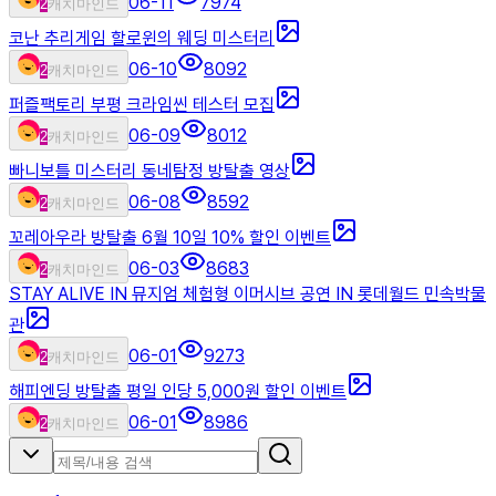
06-11
7974
2
캐치마인드
코난 추리게임 할로윈의 웨딩 미스터리
06-10
8092
2
캐치마인드
퍼즐팩토리 부평 크라임씬 테스터 모집
06-09
8012
2
캐치마인드
빠니보틀 미스터리 동네탐정 방탈출 영상
06-08
8592
2
캐치마인드
꼬레아우라 방탈출 6월 10일 10% 할인 이벤트
06-03
8683
2
캐치마인드
STAY ALIVE IN 뮤지엄 체험형 이머시브 공연 IN 롯데월드 민속박물
관
06-01
9273
2
캐치마인드
해피엔딩 방탈출 평일 인당 5,000원 할인 이벤트
06-01
8986
2
캐치마인드