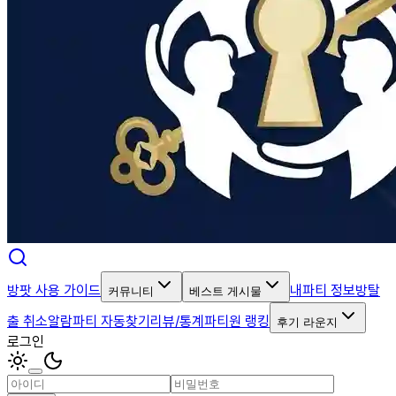
방팟 사용 가이드
내파티 정보
방탈
커뮤니티
베스트 게시물
출 취소알람
파티 자동찾기
리뷰/통계
파티원 랭킹
후기 라운지
로그인