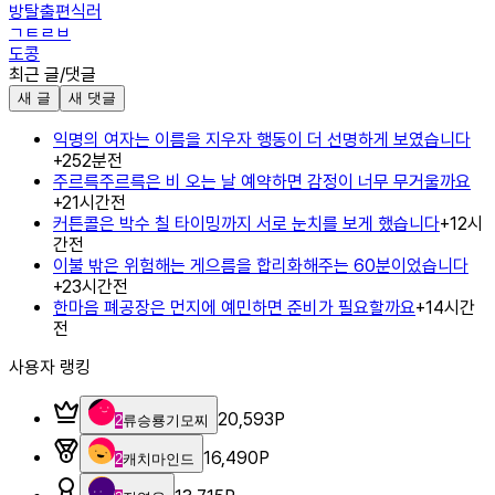
방탈출편식러
ㄱㅌㄹㅂ
도콩
최근 글/댓글
새 글
새 댓글
익명의 여자는 이름을 지우자 행동이 더 선명하게 보였습니다
+
2
52분전
주르륵주르륵은 비 오는 날 예약하면 감정이 너무 무거울까요
+
2
1시간전
커튼콜은 박수 칠 타이밍까지 서로 눈치를 보게 했습니다
+
1
2시
간전
이불 밖은 위험해는 게으름을 합리화해주는 60분이었습니다
+
2
3시간전
한마음 폐공장은 먼지에 예민하면 준비가 필요할까요
+
1
4시간
전
사용자 랭킹
20,593
P
2
류승룡기모찌
16,490
P
2
캐치마인드