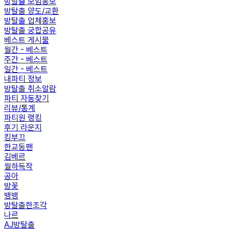
방탈출 모임홍보
방탈출 양도/교환
방탈출 업체홍보
방탈출 궁합공유
베스트 게시물
월간 - 베스트
주간 - 베스트
일간 - 베스트
내파티 정보
방탈출 취소알람
파티 자동찾기
리뷰/통계
파티원 랭킹
후기 라운지
킹부끄
한교동팬
김베르
월하독작
공아
방꽃
뱅뱅
방탈출한조각
나르
AJ방탈출