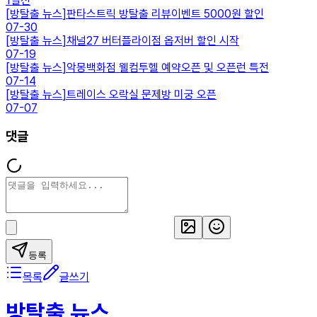
1일전
[
방탈출 뉴스
]
판타스트릭 방탈출 리뷰이벤트 5000원 할인
07-30
[
방탈출 뉴스
]
채널27 버터플라이점 옵저버 할인 시작
07-19
[
방탈출 뉴스
]
악몽백화점 웰컴투헬 예약오픈 및 오픈런 특전
07-14
[
방탈출 뉴스
]
트레이스 오락실 문제방 미궁 오픈
07-07
댓글
등록
목록
글쓰기
방탈출 뉴스