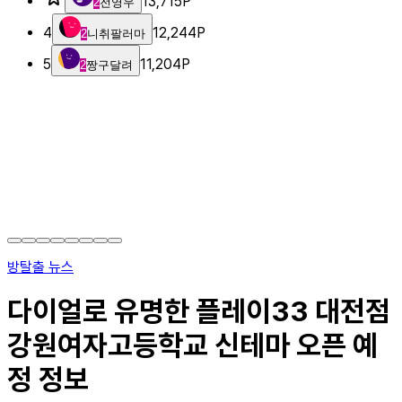
13,715
P
2
전영우
4
12,244
P
2
니취팔러마
5
11,204
P
2
짱구달려
방탈출 뉴스
다이얼로 유명한 플레이33 대전점
강원여자고등학교 신테마 오픈 예
정 정보