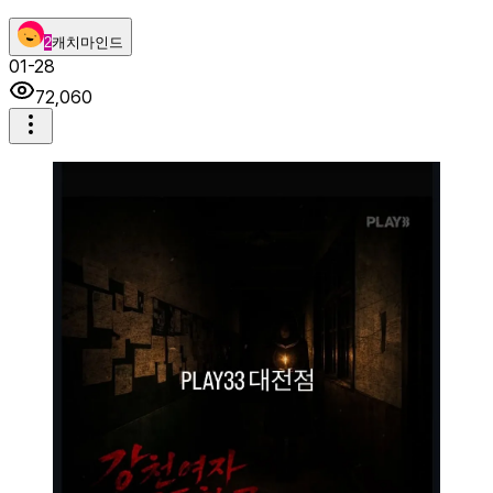
2
캐치마인드
01-28
72,060