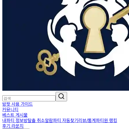
방팟 사용 가이드
커뮤니티
베스트 게시물
내파티 정보
방탈출 취소알람
파티 자동찾기
리뷰/통계
파티원 랭킹
후기 라운지