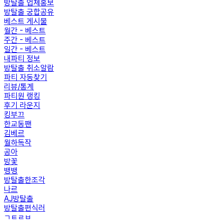
방탈출 업체홍보
방탈출 궁합공유
베스트 게시물
월간 - 베스트
주간 - 베스트
일간 - 베스트
내파티 정보
방탈출 취소알람
파티 자동찾기
리뷰/통계
파티원 랭킹
후기 라운지
킹부끄
한교동팬
김베르
월하독작
공아
방꽃
뱅뱅
방탈출한조각
나르
AJ방탈출
방탈출편식러
ㄱㅌㄹㅂ