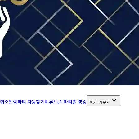
 취소알람
파티 자동찾기
리뷰/통계
파티원 랭킹
후기 라운지