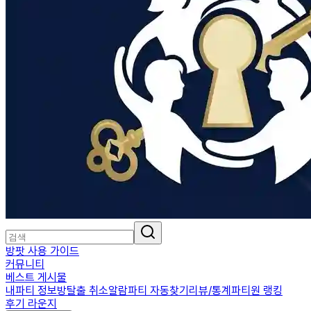
방팟 사용 가이드
커뮤니티
베스트 게시물
내파티 정보
방탈출 취소알람
파티 자동찾기
리뷰/통계
파티원 랭킹
후기 라운지