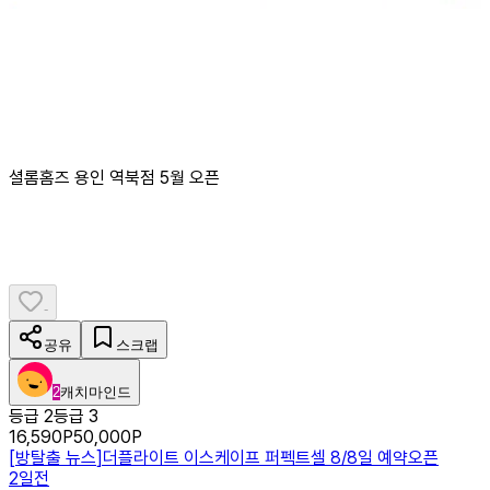
셜롬홈즈 용인 역북점 5월 오픈
-
공유
스크랩
2
캐치마인드
등급 2
등급 3
16,590
P
50,000
P
[
방탈출 뉴스
]
더플라이트 이스케이프 퍼펙트셀 8/8일 예약오픈
2일전