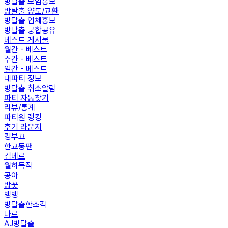
방탈출 모임홍보
방탈출 양도/교환
방탈출 업체홍보
방탈출 궁합공유
베스트 게시물
월간 - 베스트
주간 - 베스트
일간 - 베스트
내파티 정보
방탈출 취소알람
파티 자동찾기
리뷰/통계
파티원 랭킹
후기 라운지
킹부끄
한교동팬
김베르
월하독작
공아
방꽃
뱅뱅
방탈출한조각
나르
AJ방탈출