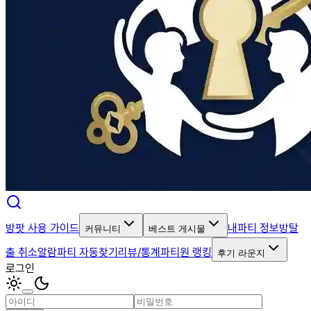
방팟 사용 가이드
내파티 정보
방탈
커뮤니티
베스트 게시물
출 취소알람
파티 자동찾기
리뷰/통계
파티원 랭킹
후기 라운지
로그인