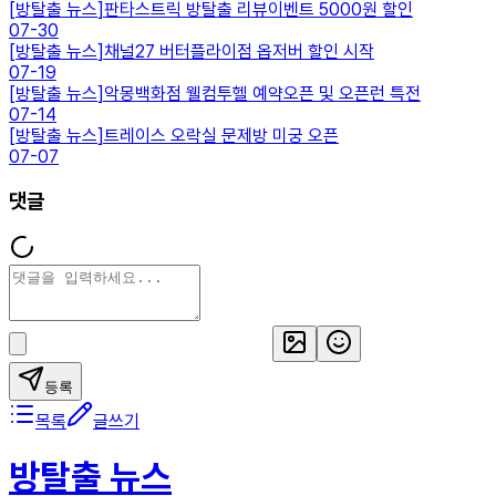
[
방탈출 뉴스
]
판타스트릭 방탈출 리뷰이벤트 5000원 할인
07-30
[
방탈출 뉴스
]
채널27 버터플라이점 옵저버 할인 시작
07-19
[
방탈출 뉴스
]
악몽백화점 웰컴투헬 예약오픈 및 오픈런 특전
07-14
[
방탈출 뉴스
]
트레이스 오락실 문제방 미궁 오픈
07-07
댓글
등록
목록
글쓰기
방탈출 뉴스