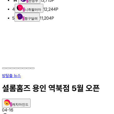
13,715
P
2
전영우
4
12,244
P
2
니취팔러마
5
11,204
P
2
짱구달려
방탈출 뉴스
셜롬홈즈 용인 역북점 5월 오픈
2
캐치마인드
04-16