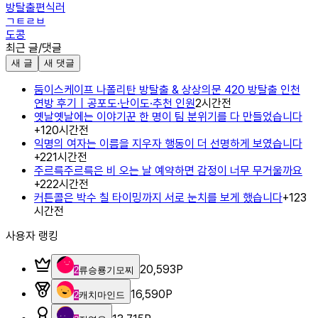
방탈출편식러
ㄱㅌㄹㅂ
도콩
최근 글/댓글
새 글
새 댓글
둠이스케이프 나폴리탄 방탈출 & 상상의문 420 방탈출 인천
연방 후기｜공포도·난이도·추천 인원
2시간전
옛날옛날에는 이야기꾼 한 명이 팀 분위기를 다 만들었습니다
+
1
20시간전
익명의 여자는 이름을 지우자 행동이 더 선명하게 보였습니다
+
2
21시간전
주르륵주르륵은 비 오는 날 예약하면 감정이 너무 무거울까요
+
2
22시간전
커튼콜은 박수 칠 타이밍까지 서로 눈치를 보게 했습니다
+
1
23
시간전
사용자 랭킹
20,593
P
2
류승룡기모찌
16,590
P
2
캐치마인드