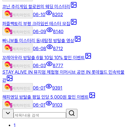
코난 추리게임 할로윈의 웨딩 미스터리
06-10
8202
2
캐치마인드
퍼즐팩토리 부평 크라임씬 테스터 모집
06-09
8140
2
캐치마인드
빠니보틀 미스터리 동네탐정 방탈출 영상
06-08
8712
2
캐치마인드
꼬레아우라 방탈출 6월 10일 10% 할인 이벤트
06-03
8777
2
캐치마인드
STAY ALIVE IN 뮤지엄 체험형 이머시브 공연 IN 롯데월드 민속박물
관
06-01
9391
2
캐치마인드
해피엔딩 방탈출 평일 인당 5,000원 할인 이벤트
06-01
9103
2
캐치마인드
1