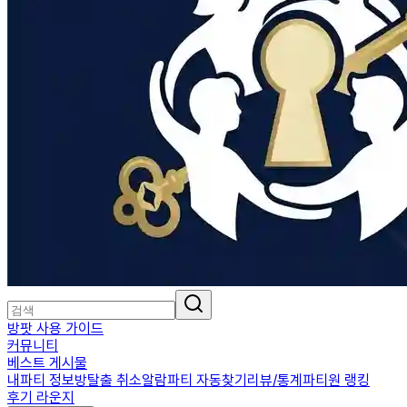
방팟 사용 가이드
커뮤니티
베스트 게시물
내파티 정보
방탈출 취소알람
파티 자동찾기
리뷰/통계
파티원 랭킹
후기 라운지