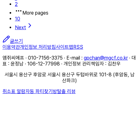
2
More pages
10
Next
글쓰기
이용약관
개인정보 처리방침
사이트맵
RSS
엠쥐씨에프 · 010-7156-3375 · E-mail :
gpchan@mgcf.co.kr
· 대
표 : 윤정남 · 106-12-77998 · 개인정보 관리책임자 : 김찬우
서울시 용산구 후암로 서울시 용산구 두텁바위로 101-8 (후암동, 남
산파크)
취소표 알람
자동 파티찾기
방탈출 리뷰