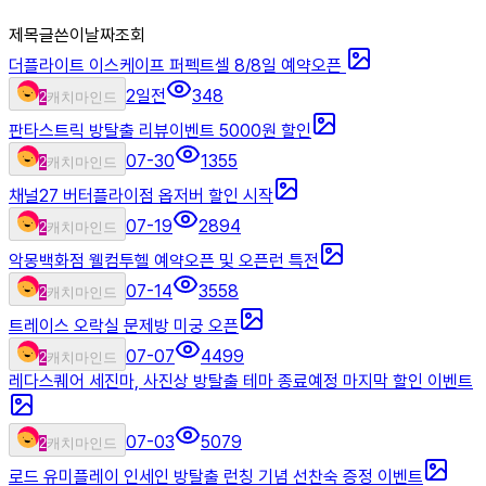
제목
글쓴이
날짜
조회
더플라이트 이스케이프 퍼펙트셀 8/8일 예약오픈
2일전
348
2
캐치마인드
판타스트릭 방탈출 리뷰이벤트 5000원 할인
07-30
1355
2
캐치마인드
채널27 버터플라이점 옵저버 할인 시작
07-19
2894
2
캐치마인드
악몽백화점 웰컴투헬 예약오픈 및 오픈런 특전
07-14
3558
2
캐치마인드
트레이스 오락실 문제방 미궁 오픈
07-07
4499
2
캐치마인드
레다스퀘어 세진마, 사진상 방탈출 테마 종료예정 마지막 할인 이벤트
07-03
5079
2
캐치마인드
로드 유미플레이 인세인 방탈출 런칭 기념 선찬숙 증정 이벤트