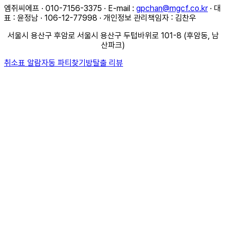
엠쥐씨에프 · 010-7156-3375 · E-mail :
gpchan@mgcf.co.kr
· 대
표 : 윤정남 · 106-12-77998 · 개인정보 관리책임자 : 김찬우
서울시 용산구 후암로 서울시 용산구 두텁바위로 101-8 (후암동, 남
산파크)
취소표 알람
자동 파티찾기
방탈출 리뷰