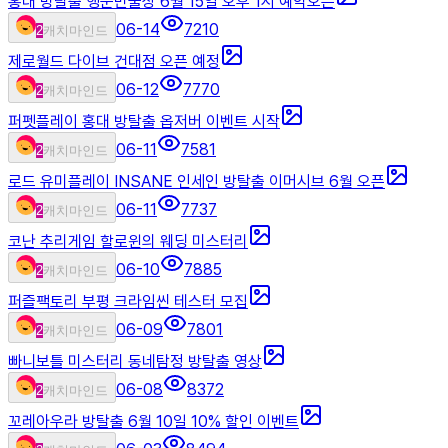
홍대 방탈출 행운만물상 6월 15일 오후 1시 예악오픈
06-14
7210
2
캐치마인드
제로월드 다이브 건대점 오픈 예정
06-12
7770
2
캐치마인드
퍼펫플레이 홍대 방탈출 옵저버 이벤트 시작
06-11
7581
2
캐치마인드
로드 유미플레이 INSANE 인세인 방탈출 이머시브 6월 오픈
06-11
7737
2
캐치마인드
코난 추리게임 할로윈의 웨딩 미스터리
06-10
7885
2
캐치마인드
퍼즐팩토리 부평 크라임씬 테스터 모집
06-09
7801
2
캐치마인드
빠니보틀 미스터리 동네탐정 방탈출 영상
06-08
8372
2
캐치마인드
꼬레아우라 방탈출 6월 10일 10% 할인 이벤트