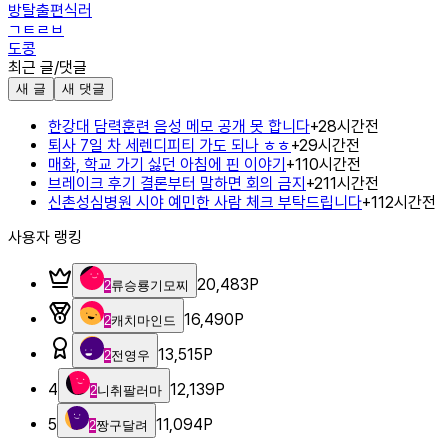
방탈출편식러
ㄱㅌㄹㅂ
도콩
최근 글/댓글
새 글
새 댓글
한강대 담력훈련 음성 메모 공개 못 합니다
+
2
8시간전
퇴사 7일 차 세렌디피티 가도 되나 ㅎㅎ
+
2
9시간전
매화, 학교 가기 싫던 아침에 핀 이야기
+
1
10시간전
브레이크 후기 결론부터 말하면 회의 금지
+
2
11시간전
신촌성심병원 시야 예민한 사람 체크 부탁드립니다
+
1
12시간전
사용자 랭킹
20,483
P
2
류승룡기모찌
16,490
P
2
캐치마인드
13,515
P
2
전영우
4
12,139
P
2
니취팔러마
5
11,094
P
2
짱구달려