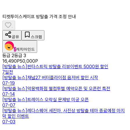
티켓투이스케이프 방탈출 가격 조정 안내
-
공유
스크랩
2
캐치마인드
등급 2
등급 3
16,490
P
50,000
P
[
방탈출 뉴스
]
판타스트릭 방탈출 리뷰이벤트 5000원 할인
7일전
[
방탈출 뉴스
]
채널27 버터플라이점 옵저버 할인 시작
07-19
[
방탈출 뉴스
]
악몽백화점 웰컴투헬 예약오픈 및 오픈런 특전
07-14
[
방탈출 뉴스
]
트레이스 오락실 문제방 미궁 오픈
07-07
[
방탈출 뉴스
]
레다스퀘어 세진마, 사진상 방탈출 테마 종료예정 마지
막 할인 이벤트
07-03