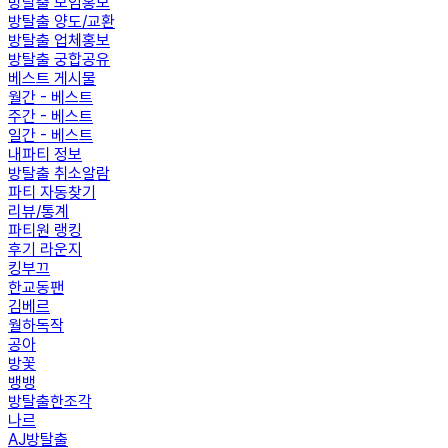
방탈출 모임홍보
방탈출 양도/교환
방탈출 업체홍보
방탈출 궁합공유
베스트 게시물
월간 - 베스트
주간 - 베스트
일간 - 베스트
내파티 정보
방탈출 취소알람
파티 자동찾기
리뷰/통계
파티원 랭킹
후기 라운지
킹부끄
한교동팬
김베르
월하독작
공아
방꽃
뱅뱅
방탈출한조각
나르
AJ방탈출