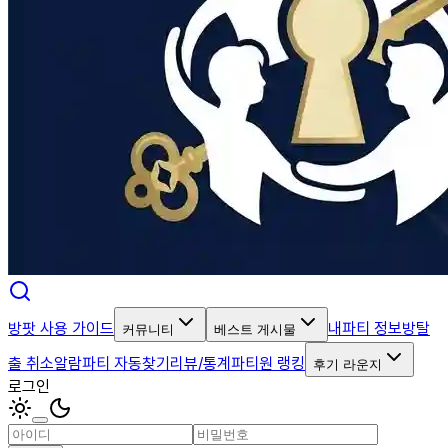
방팟 사용 가이드
내파티 정보
방탈
커뮤니티
베스트 게시물
출 취소알람
파티 자동찾기
리뷰/통계
파티원 랭킹
후기 라운지
로그인