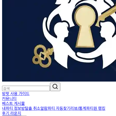
방팟 사용 가이드
커뮤니티
베스트 게시물
내파티 정보
방탈출 취소알람
파티 자동찾기
리뷰/통계
파티원 랭킹
후기 라운지