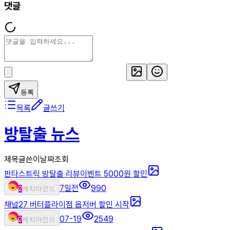
댓글
등록
목록
글쓰기
방탈출 뉴스
제목
글쓴이
날짜
조회
판타스트릭 방탈출 리뷰이벤트 5000원 할인
7일전
990
2
캐치마인드
채널27 버터플라이점 옵저버 할인 시작
07-19
2549
2
캐치마인드