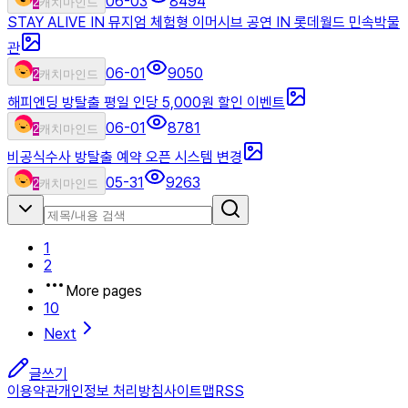
06-03
8494
2
캐치마인드
STAY ALIVE IN 뮤지엄 체험형 이머시브 공연 IN 롯데월드 민속박물
관
06-01
9050
2
캐치마인드
해피엔딩 방탈출 평일 인당 5,000원 할인 이벤트
06-01
8781
2
캐치마인드
비공식수사 방탈출 예약 오픈 시스템 변경
05-31
9263
2
캐치마인드
1
2
More pages
10
Next
글쓰기
이용약관
개인정보 처리방침
사이트맵
RSS