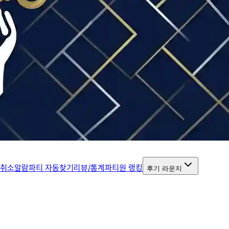
 취소알람
파티 자동찾기
리뷰/통계
파티원 랭킹
후기 라운지