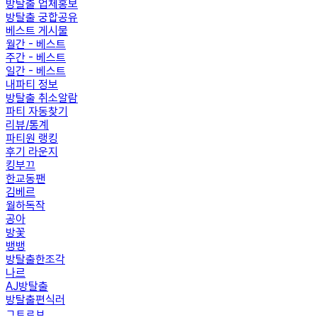
방탈출 업체홍보
방탈출 궁합공유
베스트 게시물
월간 - 베스트
주간 - 베스트
일간 - 베스트
내파티 정보
방탈출 취소알람
파티 자동찾기
리뷰/통계
파티원 랭킹
후기 라운지
킹부끄
한교동팬
김베르
월하독작
공아
방꽃
뱅뱅
방탈출한조각
나르
AJ방탈출
방탈출편식러
ㄱㅌㄹㅂ