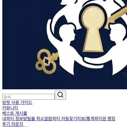
방팟 사용 가이드
커뮤니티
베스트 게시물
내파티 정보
방탈출 취소알람
파티 자동찾기
리뷰/통계
파티원 랭킹
후기 라운지