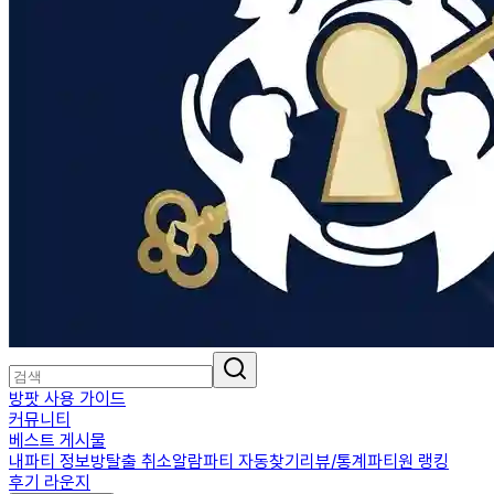
방팟 사용 가이드
커뮤니티
베스트 게시물
내파티 정보
방탈출 취소알람
파티 자동찾기
리뷰/통계
파티원 랭킹
후기 라운지