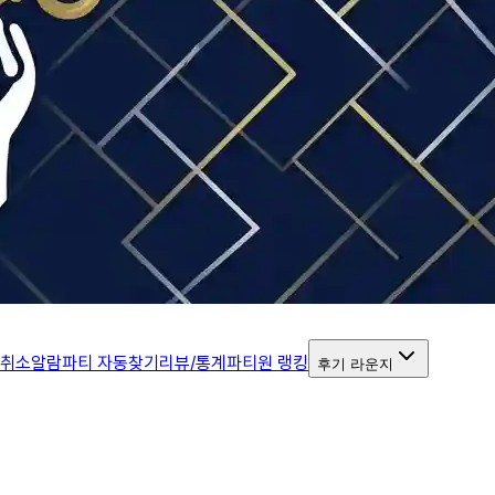
 취소알람
파티 자동찾기
리뷰/통계
파티원 랭킹
후기 라운지