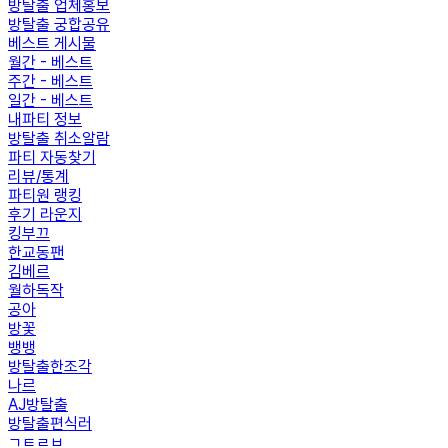
방탈출 업체홍보
방탈출 궁합공유
베스트 게시물
월간 - 베스트
주간 - 베스트
일간 - 베스트
내파티 정보
방탈출 취소알람
파티 자동찾기
리뷰/통계
파티원 랭킹
후기 라운지
킹부끄
한교동팬
김베르
월하독작
공아
방꽃
뱅뱅
방탈출한조각
나르
AJ방탈출
방탈출편식러
ㄱㅌㄹㅂ