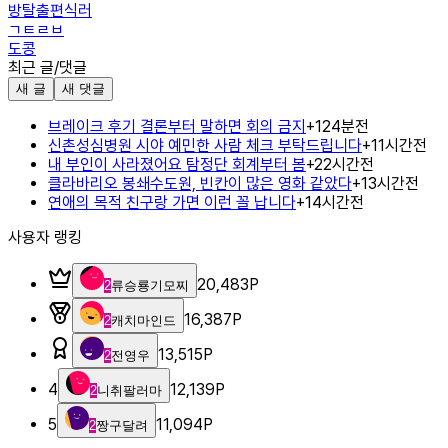
방탈출편식러
ㄱㅌㄹㅂ
도콩
최근 글/댓글
새 글
새 댓글
브레이크 후기 결론부터 말하면 회의 금지
+
1
24분전
신촌성심병원 시야 예민한 사람 체크 부탁드립니다
+
1
1시간전
내 부인이 사라졌어요 탐정단 회계부터 봄
+
2
2시간전
클라바리오 봉쇄수도원, 빈칸이 많은 영화 같았다
+
1
3시간전
연애의 목적 친구랑 가면 이런 꼴 납니다
+
1
4시간전
사용자 랭킹
20,483
P
2
류승룡기모찌
16,387
P
2
캐치마인드
13,515
P
2
전영우
4
12,139
P
2
니취팔러마
5
11,094
P
2
짱구달려