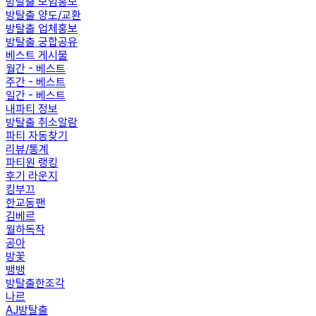
방탈출 모임홍보
방탈출 양도/교환
방탈출 업체홍보
방탈출 궁합공유
베스트 게시물
월간 - 베스트
주간 - 베스트
일간 - 베스트
내파티 정보
방탈출 취소알람
파티 자동찾기
리뷰/통계
파티원 랭킹
후기 라운지
킹부끄
한교동팬
김베르
월하독작
공아
방꽃
뱅뱅
방탈출한조각
나르
AJ방탈출