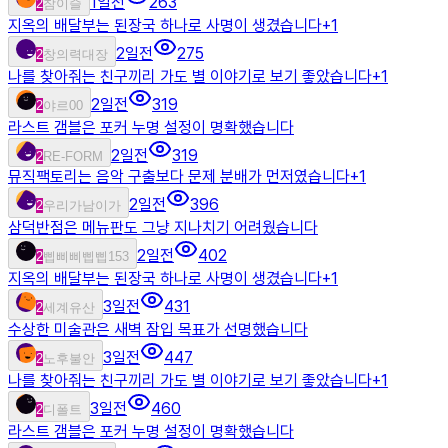
1일전
263
2
참이슬
지옥의 배달부는 된장국 하나로 사명이 생겼습니다
+
1
2일전
275
2
창의력대장
나를 찾아줘는 친구끼리 가도 별 이야기로 보기 좋았습니다
+
1
2일전
319
2
야르00
라스트 갬블은 포커 누명 설정이 명확했습니다
2일전
319
2
RE-FORM
뮤직팩토리는 음악 구출보다 문제 분배가 먼저였습니다
+
1
2일전
396
2
우리가남이가
삼덕반점은 메뉴판도 그냥 지나치기 어려웠습니다
2일전
402
2
삡삐삐삡삡153
지옥의 배달부는 된장국 하나로 사명이 생겼습니다
+
1
3일전
431
2
세계유산
수상한 미술관은 새벽 잠입 목표가 선명했습니다
3일전
447
2
노후불안
나를 찾아줘는 친구끼리 가도 별 이야기로 보기 좋았습니다
+
1
3일전
460
2
디폴트
라스트 갬블은 포커 누명 설정이 명확했습니다