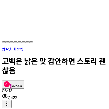
방탈출 한줄평
고백은 낡은 맛 감안하면 스토리 괜
찮음
2
love334
06-13
7,422