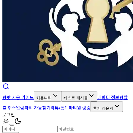
방팟 사용 가이드
내파티 정보
방탈
커뮤니티
베스트 게시물
출 취소알람
파티 자동찾기
리뷰/통계
파티원 랭킹
후기 라운지
로그인