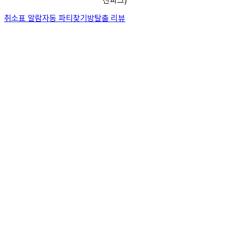
산파크)
취소표 알람
자동 파티찾기
방탈출 리뷰