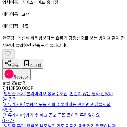
업체이름 : 키이스케이프 홍대점
테마이름 : 고백
테마평점 : 4/5
한줄평 : 최신식 화려함보다는 흐름과 감정선으로 보는 방이고 같이 간
사람이 몰입하면 만족도가 올라갑니다
-
공유
스크랩
2
love334
등급 2
등급 3
7,413
P
50,000
P
[
방탈출 후기
]
클라바리오 봉쇄수도원, 빈칸이 많은 영화 같았다
3시간전
[
자유게시판
]
루팡은 도둑 역할극 좋아하는 셋이면 괜찮을까요
5일전
[
자유게시판
]
방과 후 학교 공포 극쫄 둘이면 무리일까요
07-27
[
방탈출 후기
]
유작은 부모님과 가도 이야기 따라가기 편했습니다