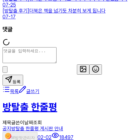
07-25
[
방탈출 후기
]
더북은 책을 넘기듯 차분히 보게 됩니다
07-17
댓글
등록
목록
글쓰기
방탈출 한줄평
제목
글쓴이
날짜
조회
공지
방탈출 한줄평 게시판 안내
02-02
18497
M
방팟관리자