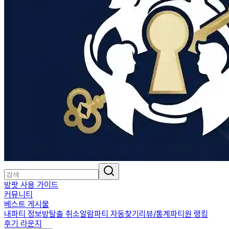
방팟 사용 가이드
커뮤니티
베스트 게시물
내파티 정보
방탈출 취소알람
파티 자동찾기
리뷰/통계
파티원 랭킹
후기 라운지