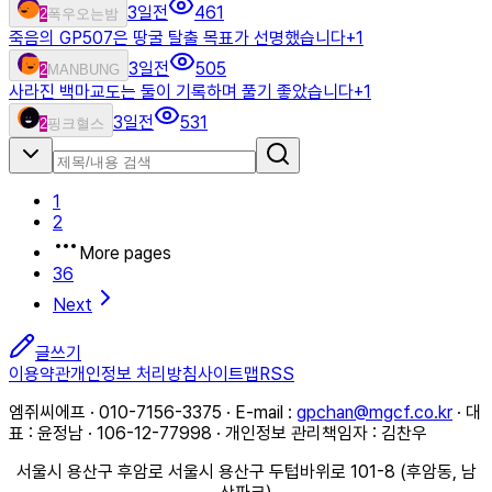
3일전
461
2
폭우오는밤
죽음의 GP507은 땅굴 탈출 목표가 선명했습니다
+
1
3일전
505
2
MANBUNG
사라진 백마교도는 둘이 기록하며 풀기 좋았습니다
+
1
3일전
531
2
핑크혈스
1
2
More pages
36
Next
글쓰기
이용약관
개인정보 처리방침
사이트맵
RSS
엠쥐씨에프 · 010-7156-3375 · E-mail :
gpchan@mgcf.co.kr
· 대
표 : 윤정남 · 106-12-77998 · 개인정보 관리책임자 : 김찬우
서울시 용산구 후암로 서울시 용산구 두텁바위로 101-8 (후암동, 남