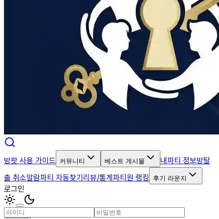
방팟 사용 가이드
내파티 정보
방탈
커뮤니티
베스트 게시물
출 취소알람
파티 자동찾기
리뷰/통계
파티원 랭킹
후기 라운지
로그인