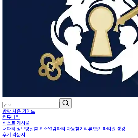
방팟 사용 가이드
커뮤니티
베스트 게시물
내파티 정보
방탈출 취소알람
파티 자동찾기
리뷰/통계
파티원 랭킹
후기 라운지