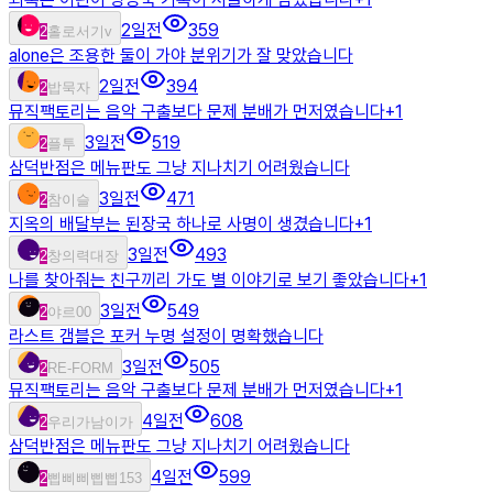
2일전
359
2
홀로서기v
alone은 조용한 둘이 가야 분위기가 잘 맞았습니다
2일전
394
2
밥묵자
뮤직팩토리는 음악 구출보다 문제 분배가 먼저였습니다
+
1
3일전
519
2
플투
삼덕반점은 메뉴판도 그냥 지나치기 어려웠습니다
3일전
471
2
참이슬
지옥의 배달부는 된장국 하나로 사명이 생겼습니다
+
1
3일전
493
2
창의력대장
나를 찾아줘는 친구끼리 가도 별 이야기로 보기 좋았습니다
+
1
3일전
549
2
야르00
라스트 갬블은 포커 누명 설정이 명확했습니다
3일전
505
2
RE-FORM
뮤직팩토리는 음악 구출보다 문제 분배가 먼저였습니다
+
1
4일전
608
2
우리가남이가
삼덕반점은 메뉴판도 그냥 지나치기 어려웠습니다
4일전
599
2
삡삐삐삡삡153