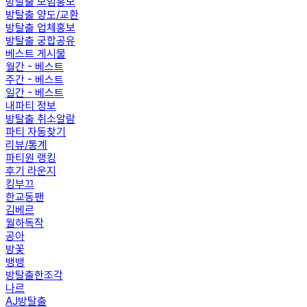
방탈출 모임홍보
방탈출 양도/교환
방탈출 업체홍보
방탈출 궁합공유
베스트 게시물
월간 - 베스트
주간 - 베스트
일간 - 베스트
내파티 정보
방탈출 취소알람
파티 자동찾기
리뷰/통계
파티원 랭킹
후기 라운지
킹부끄
한교동팬
김베르
월하독작
공아
방꽃
뱅뱅
방탈출한조각
나르
AJ방탈출