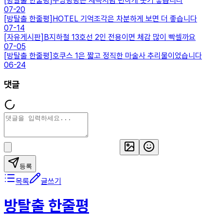
[
방탈출 한줄평
]
우당탕탕은 제목처럼 편하게 웃기 좋습니다
07-20
[
방탈출 한줄평
]
HOTEL 기억조각은 차분하게 보면 더 좋습니다
07-14
[
자유게시판
]
B지하철 13호선 2인 전용이면 체감 많이 빡셀까요
07-05
[
방탈출 한줄평
]
호쿠스 1은 짧고 정직한 마술사 추리물이었습니다
06-24
댓글
등록
목록
글쓰기
방탈출 한줄평