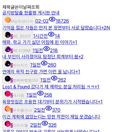
제목
글쓴이
날짜
조회
공지
방탈출 한줄평 게시판 안내
02-02
18726
M
방팟관리자
기억을 잃은 자들은 먼저 본 장면부터 서로 달랐습니다
+
2
N
1시간전
14
2
RE_BOOT
매화, 학교 가기 싫던 아침에 핀 이야기
+
1
1일전
218
2
RE-FORM
내 부인이 사라졌어요 탐정단 회계부터 봄
+
2
1일전
260
2
썬더치킨
연애의 목적 친구랑 가면 이런 꼴 납니다
+
1
1일전
262
2
삡삐삐삡삡153
Lost & Found 갔다가 제 체력도 분실 처리됨 ㅋㅋ
+
1
1일전
258
2
세사람
육향찻집은 조용한 대기부터 분위기가 시작됐습니다
+
1
2일전
370
2
우주를건너
이건 계획에 없었는디는 망한 작전이 제일 웃겼습니다
2일전
326
2
아리즈웰
괴록은 어린이 방송국 기록이 서늘하게 남았습니다
+
1