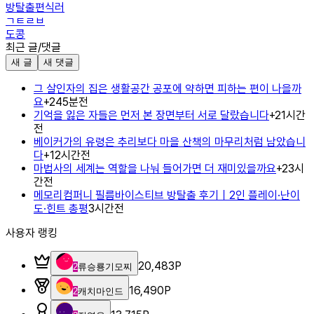
방탈출편식러
ㄱㅌㄹㅂ
도콩
최근 글/댓글
새 글
새 댓글
그 살인자의 집은 생활공간 공포에 약하면 피하는 편이 나을까
요
+
2
45분전
기억을 잃은 자들은 먼저 본 장면부터 서로 달랐습니다
+
2
1시간
전
베이커가의 유령은 추리보다 마을 산책의 마무리처럼 남았습니
다
+
1
2시간전
마법사의 세계는 역할을 나눠 들어가면 더 재미있을까요
+
2
3시
간전
메모리컴퍼니 필름바이스티브 방탈출 후기｜2인 플레이·난이
도·힌트 총평
3시간전
사용자 랭킹
20,483
P
2
류승룡기모찌
16,490
P
2
캐치마인드