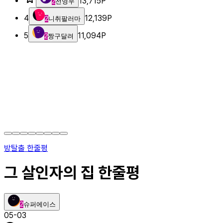
13,715
P
2
전영우
4
12,139
P
2
니취팔러마
5
11,094
P
2
짱구달려
방탈출 한줄평
그 살인자의 집 한줄평
2
슈퍼에이스
05-03