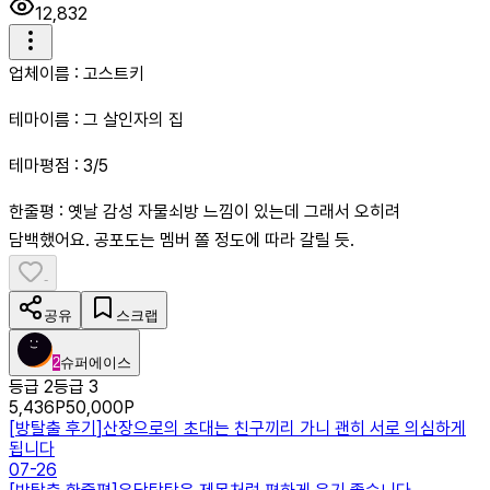
12,832
업체이름 : 고스트키
테마이름 : 그 살인자의 집
테마평점 : 3/5
한줄평 : 옛날 감성 자물쇠방 느낌이 있는데 그래서 오히려
담백했어요. 공포도는 멤버 쫄 정도에 따라 갈릴 듯.
-
공유
스크랩
2
슈퍼에이스
등급 2
등급 3
5,436
P
50,000
P
[
방탈출 후기
]
산장으로의 초대는 친구끼리 가니 괜히 서로 의심하게
됩니다
07-26