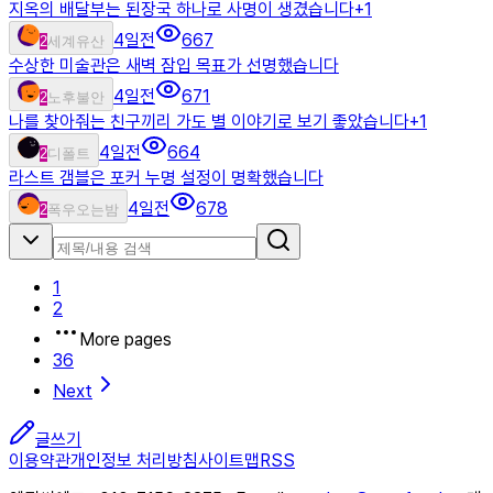
지옥의 배달부는 된장국 하나로 사명이 생겼습니다
+
1
4일전
667
2
세계유산
수상한 미술관은 새벽 잠입 목표가 선명했습니다
4일전
671
2
노후불안
나를 찾아줘는 친구끼리 가도 별 이야기로 보기 좋았습니다
+
1
4일전
664
2
디폴트
라스트 갬블은 포커 누명 설정이 명확했습니다
4일전
678
2
폭우오는밤
1
2
More pages
36
Next
글쓰기
이용약관
개인정보 처리방침
사이트맵
RSS