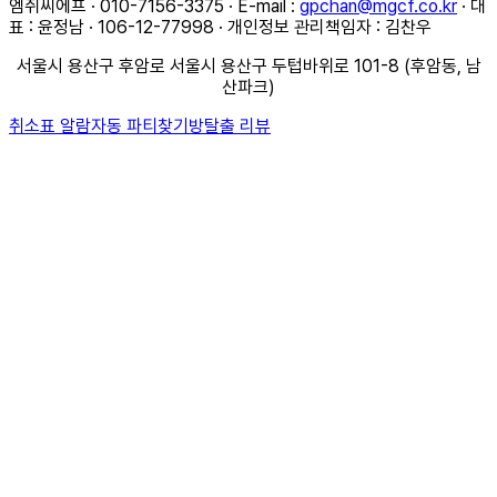
엠쥐씨에프 · 010-7156-3375 · E-mail :
gpchan@mgcf.co.kr
· 대
표 : 윤정남 · 106-12-77998 · 개인정보 관리책임자 : 김찬우
서울시 용산구 후암로 서울시 용산구 두텁바위로 101-8 (후암동, 남
산파크)
취소표 알람
자동 파티찾기
방탈출 리뷰