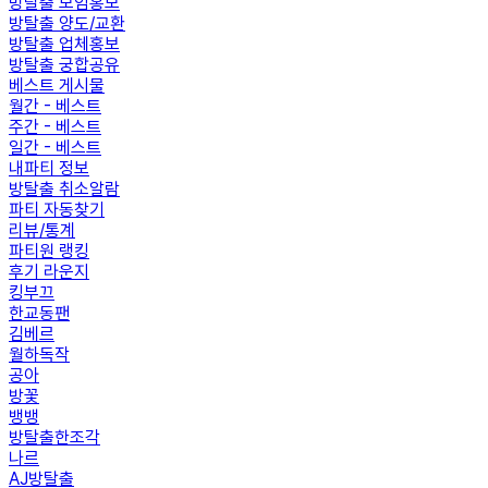
방탈출 모임홍보
방탈출 양도/교환
방탈출 업체홍보
방탈출 궁합공유
베스트 게시물
월간 - 베스트
주간 - 베스트
일간 - 베스트
내파티 정보
방탈출 취소알람
파티 자동찾기
리뷰/통계
파티원 랭킹
후기 라운지
킹부끄
한교동팬
김베르
월하독작
공아
방꽃
뱅뱅
방탈출한조각
나르
AJ방탈출