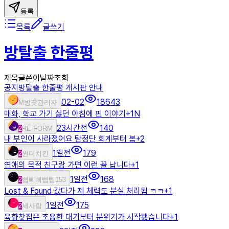
등록
목록
글쓰기
방탈출 한줄평
제목
글쓴이
날짜
조회
공지
방탈출 한줄평 게시판 안내
02-02
18643
M
방팟관리자
매화, 학교 가기 싫던 아침에 핀 이야기
+
1
N
23시간전
140
2
RE-FORM
내 부인이 사라졌어요 탐정단 회계부터 봄
+
2
1일전
179
2
썬더치킨
연애의 목적 친구랑 가면 이런 꼴 납니다
+
1
1일전
168
2
삡삐삐삡삡153
Lost & Found 갔다가 제 체력도 분실 처리됨 ㅋㅋ
+
1
1일전
175
2
세사람
육향찻집은 조용한 대기부터 분위기가 시작됐습니다
+
1