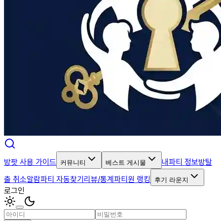
방팟 사용 가이드
내파티 정보
방탈
커뮤니티
베스트 게시물
출 취소알람
파티 자동찾기
리뷰/통계
파티원 랭킹
후기 라운지
로그인