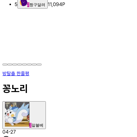
5
11,094
P
2
짱구달려
방탈출 한줄평
꽁노리
2
알블베
04-27