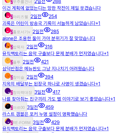
2일전
288
2
우주를건너
이건 계획에 없었는디는 망한 작전이 제일 웃겼습니다
2일전
254
2
아리즈웰
괴록은 어린이 방송국 기록이 서늘하게 남았습니다
+
1
2일전
285
2
홀로서기v
alone은 조용한 둘이 가야 분위기가 잘 맞았습니다
2일전
316
2
밥묵자
뮤직팩토리는 음악 구출보다 문제 분배가 먼저였습니다
+
1
2일전
421
2
플투
삼덕반점은 메뉴판도 그냥 지나치기 어려웠습니다
2일전
394
2
참이슬
지옥의 배달부는 된장국 하나로 사명이 생겼습니다
+
1
3일전
417
2
창의력대장
나를 찾아줘는 친구끼리 가도 별 이야기로 보기 좋았습니다
+
1
3일전
459
2
야르00
라스트 갬블은 포커 누명 설정이 명확했습니다
3일전
429
2
RE-FORM
뮤직팩토리는 음악 구출보다 문제 분배가 먼저였습니다
+
1