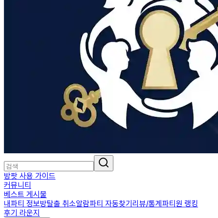
방팟 사용 가이드
커뮤니티
베스트 게시물
내파티 정보
방탈출 취소알람
파티 자동찾기
리뷰/통계
파티원 랭킹
후기 라운지