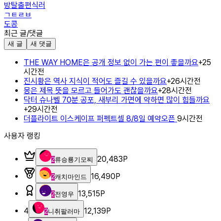
방탈출편식러
ㄱㅌㄹㅂ
도콩
최근 글/댓글
새 글
새 댓글
THE WAY HOME은 공개 정보 없이 가는 편이 좋을까요
+
2
5
시간전
진시황은 역사 지식이 적어도 즐길 수 있을까요
+
2
6시간전
몽은 제목 뜻을 모르고 들어가도 괜찮을까요
+
2
8시간전
닥터 슈나벨 70분 공포, 새부리 가면에 약하면 많이 힘들까요
+
2
9시간전
더플라이트 이스케이프 퍼펙트셀 8/8일 예약오픈
9시간전
사용자 랭킹
20,483
P
2
류승룡기모찌
16,490
P
2
캐치마인드
13,515
P
2
전영우
4
12,139
P
2
니취팔러마