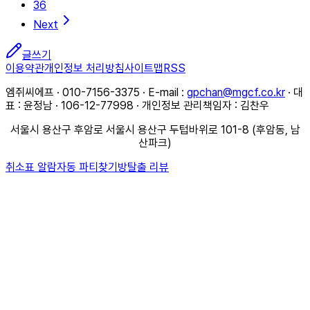
36
Next
글쓰기
이용약관
개인정보 처리방침
사이트맵
RSS
엠쥐씨에프 · 010-7156-3375 · E-mail :
gpchan@mgcf.co.kr
· 대
표 : 윤정남 · 106-12-77998 · 개인정보 관리책임자 : 김찬우
서울시 용산구 후암로 서울시 용산구 두텁바위로 101-8 (후암동, 남
산파크)
취소표 알람
자동 파티찾기
방탈출 리뷰