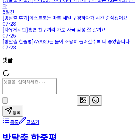
[
방탈출 한줄평
]
파리82는 친구끼리 가볍게 웃기 좋은 72분이었습니
다
6일전
[
방탈출 후기
]
예스트코는 마트 세일 구경하다가 시간 순삭됐어요
07-28
[
자유게시판
]
홍연 친구끼리 가도 사극 감성 잘 살까요
07-25
[
방탈출 한줄평
]
AYAKO는 둘이 조용히 들어갈수록 더 좋았습니다
07-23
댓글
등록
목록
글쓰기
방탈출 한줄평