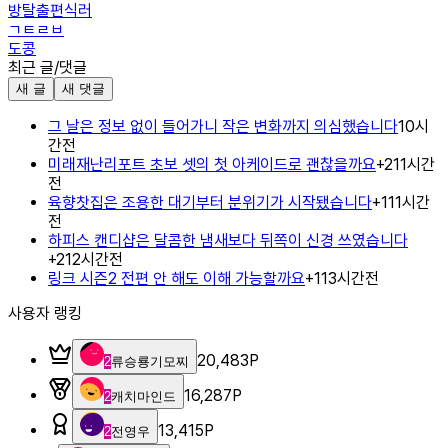
방탈출편식러
ㄱㅌㄹㅂ
도콩
최근 글/댓글
새 글
새 댓글
그 날은 정보 없이 들어가니 작은 변화까지 의심했습니다
10시
간전
미래재난리포트 초보 셋의 첫 아케이드로 괜찮을까요
+
2
11시간
전
육향찻집은 조용한 대기부터 분위기가 시작됐습니다
+
1
11시간
전
하피스 캔디샵은 달콤한 냄새보다 뒤쪽이 신경 쓰였습니다
+
2
12시간전
링크 시즌2 전편 안 해도 이해 가능할까요
+
1
13시간전
사용자 랭킹
20,483
P
2
류승룡기모찌
16,287
P
2
캐치마인드
13,415
P
2
전영우