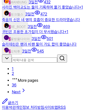
3일전
432
2
MANBUNG
사라진 백마교도는 둘이 기록하며 풀기 좋았습니다
+
1
3일전
472
2
핑크혈스
죽음의 신은 네 명의 호흡이 중요한 드라마였습니다
3일전
469
2
RE_BOOT
귀빈은 조용한 초가집이 더 무서웠습니다
+
1
3일전
501
2
물방울다이아
슬리데린은 팬과 비팬 둘이 가도 합이 좋았습니다
3일전
545
2
오탁후
1
2
More pages
36
Next
글쓰기
이용약관
개인정보 처리방침
사이트맵
RSS