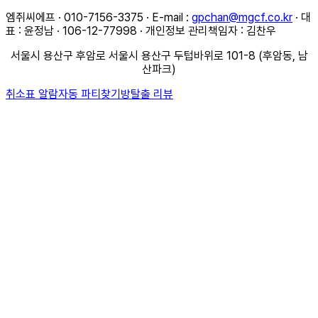
엠쥐씨에프 · 010-7156-3375 · E-mail :
gpchan@mgcf.co.kr
· 대
표 : 윤정남 · 106-12-77998 · 개인정보 관리책임자 : 김찬우
서울시 용산구 후암로 서울시 용산구 두텁바위로 101-8 (후암동, 남
산파크)
취소표 알람
자동 파티찾기
방탈출 리뷰