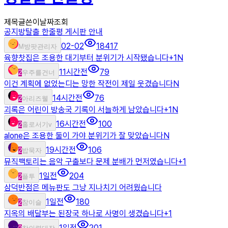
제목
글쓴이
날짜
조회
공지
방탈출 한줄평 게시판 안내
02-02
18417
M
방팟관리자
육향찻집은 조용한 대기부터 분위기가 시작됐습니다
+
1
N
11시간전
79
2
우주를건너
이건 계획에 없었는디는 망한 작전이 제일 웃겼습니다
N
14시간전
76
2
아리즈웰
괴록은 어린이 방송국 기록이 서늘하게 남았습니다
+
1
N
16시간전
100
2
홀로서기v
alone은 조용한 둘이 가야 분위기가 잘 맞았습니다
N
19시간전
106
2
밥묵자
뮤직팩토리는 음악 구출보다 문제 분배가 먼저였습니다
+
1
1일전
204
2
플투
삼덕반점은 메뉴판도 그냥 지나치기 어려웠습니다
1일전
180
2
참이슬
지옥의 배달부는 된장국 하나로 사명이 생겼습니다
+
1
1일전
201