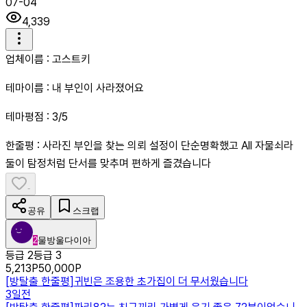
07-04
4,339
업체이름 : 고스트키
테마이름 : 내 부인이 사라졌어요
테마평점 : 3/5
한줄평 : 사라진 부인을 찾는 의뢰 설정이 단순명확했고 All 자물쇠라
둘이 탐정처럼 단서를 맞추며 편하게 즐겼습니다
-
공유
스크랩
2
물방울다이아
등급 2
등급 3
5,213
P
50,000
P
[
방탈출 한줄평
]
귀빈은 조용한 초가집이 더 무서웠습니다
3일전