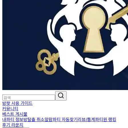
방팟 사용 가이드
커뮤니티
베스트 게시물
내파티 정보
방탈출 취소알람
파티 자동찾기
리뷰/통계
파티원 랭킹
후기 라운지