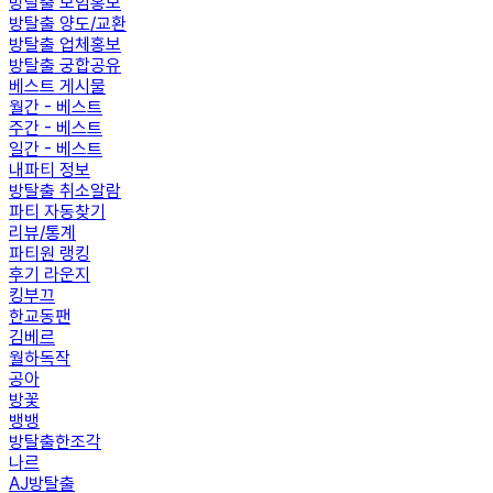
방탈출 모임홍보
방탈출 양도/교환
방탈출 업체홍보
방탈출 궁합공유
베스트 게시물
월간 - 베스트
주간 - 베스트
일간 - 베스트
내파티 정보
방탈출 취소알람
파티 자동찾기
리뷰/통계
파티원 랭킹
후기 라운지
킹부끄
한교동팬
김베르
월하독작
공아
방꽃
뱅뱅
방탈출한조각
나르
AJ방탈출