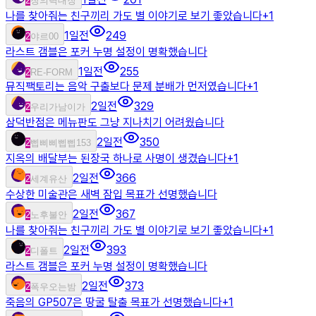
2
창의력대장
나를 찾아줘는 친구끼리 가도 별 이야기로 보기 좋았습니다
+
1
1일전
249
2
야르00
라스트 갬블은 포커 누명 설정이 명확했습니다
1일전
255
2
RE-FORM
뮤직팩토리는 음악 구출보다 문제 분배가 먼저였습니다
+
1
2일전
329
2
우리가남이가
삼덕반점은 메뉴판도 그냥 지나치기 어려웠습니다
2일전
350
2
삡삐삐삡삡153
지옥의 배달부는 된장국 하나로 사명이 생겼습니다
+
1
2일전
366
2
세계유산
수상한 미술관은 새벽 잠입 목표가 선명했습니다
2일전
367
2
노후불안
나를 찾아줘는 친구끼리 가도 별 이야기로 보기 좋았습니다
+
1
2일전
393
2
디폴트
라스트 갬블은 포커 누명 설정이 명확했습니다
2일전
373
2
폭우오는밤
죽음의 GP507은 땅굴 탈출 목표가 선명했습니다
+
1