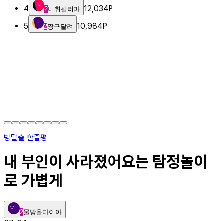
4
12,034
P
2
니취팔러마
5
10,984
P
2
짱구달려
방탈출 한줄평
내 부인이 사라졌어요는 탐정놀이
로 가볍게
2
물방울다이아