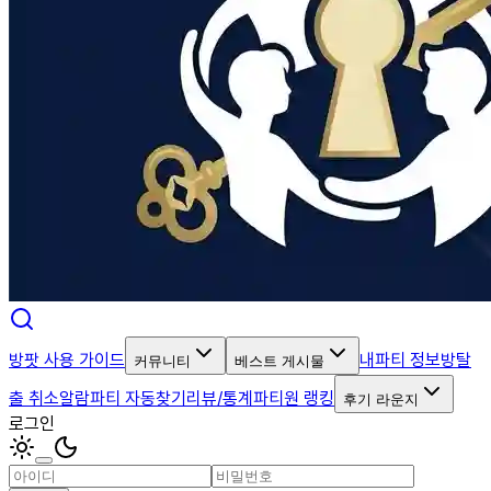
방팟 사용 가이드
내파티 정보
방탈
커뮤니티
베스트 게시물
출 취소알람
파티 자동찾기
리뷰/통계
파티원 랭킹
후기 라운지
로그인