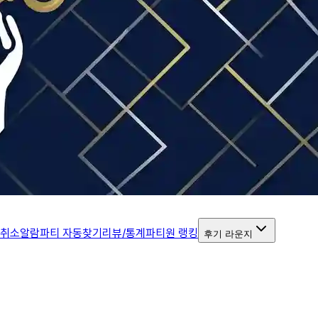
 취소알람
파티 자동찾기
리뷰/통계
파티원 랭킹
후기 라운지