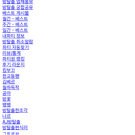
방탈출 업체홍보
방탈출 궁합공유
베스트 게시물
월간 - 베스트
주간 - 베스트
일간 - 베스트
내파티 정보
방탈출 취소알람
파티 자동찾기
리뷰/통계
파티원 랭킹
후기 라운지
킹부끄
한교동팬
김베르
월하독작
공아
방꽃
뱅뱅
방탈출한조각
나르
AJ방탈출
방탈출편식러
ㄱㅌㄹㅂ