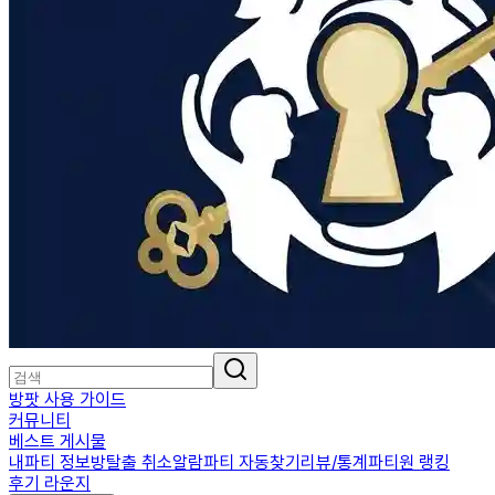
방팟 사용 가이드
커뮤니티
베스트 게시물
내파티 정보
방탈출 취소알람
파티 자동찾기
리뷰/통계
파티원 랭킹
후기 라운지