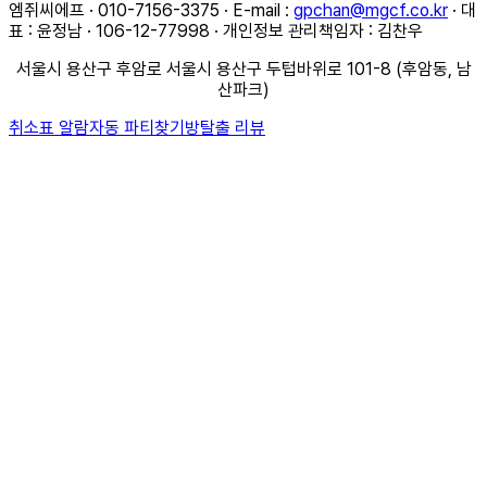
엠쥐씨에프 · 010-7156-3375 · E-mail :
gpchan@mgcf.co.kr
· 대
표 : 윤정남 · 106-12-77998 · 개인정보 관리책임자 : 김찬우
서울시 용산구 후암로 서울시 용산구 두텁바위로 101-8 (후암동, 남
산파크)
취소표 알람
자동 파티찾기
방탈출 리뷰