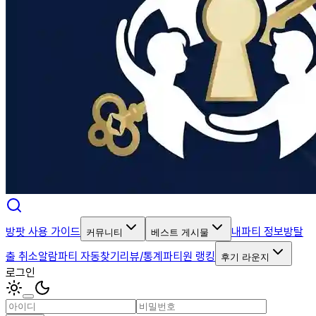
방팟 사용 가이드
내파티 정보
방탈
커뮤니티
베스트 게시물
출 취소알람
파티 자동찾기
리뷰/통계
파티원 랭킹
후기 라운지
로그인