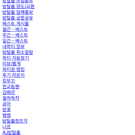
방탈출 모임홍보
방탈출 양도/교환
방탈출 업체홍보
방탈출 궁합공유
베스트 게시물
월간 - 베스트
주간 - 베스트
일간 - 베스트
내파티 정보
방탈출 취소알람
파티 자동찾기
리뷰/통계
파티원 랭킹
후기 라운지
킹부끄
한교동팬
김베르
월하독작
공아
방꽃
뱅뱅
방탈출한조각
나르
AJ방탈출