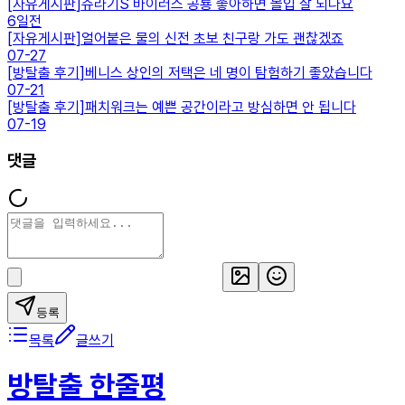
[
자유게시판
]
쥬라기S 바이러스 공룡 좋아하면 몰입 잘 되나요
6일전
[
자유게시판
]
얼어붙은 물의 신전 초보 친구랑 가도 괜찮겠죠
07-27
[
방탈출 후기
]
베니스 상인의 저택은 네 명이 탐험하기 좋았습니다
07-21
[
방탈출 후기
]
패치워크는 예쁜 공간이라고 방심하면 안 됩니다
07-19
댓글
등록
목록
글쓰기
방탈출 한줄평