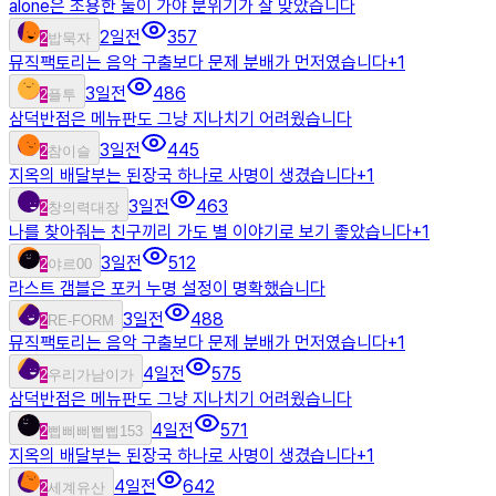
alone은 조용한 둘이 가야 분위기가 잘 맞았습니다
2일전
357
2
밥묵자
뮤직팩토리는 음악 구출보다 문제 분배가 먼저였습니다
+
1
3일전
486
2
플투
삼덕반점은 메뉴판도 그냥 지나치기 어려웠습니다
3일전
445
2
참이슬
지옥의 배달부는 된장국 하나로 사명이 생겼습니다
+
1
3일전
463
2
창의력대장
나를 찾아줘는 친구끼리 가도 별 이야기로 보기 좋았습니다
+
1
3일전
512
2
야르00
라스트 갬블은 포커 누명 설정이 명확했습니다
3일전
488
2
RE-FORM
뮤직팩토리는 음악 구출보다 문제 분배가 먼저였습니다
+
1
4일전
575
2
우리가남이가
삼덕반점은 메뉴판도 그냥 지나치기 어려웠습니다
4일전
571
2
삡삐삐삡삡153
지옥의 배달부는 된장국 하나로 사명이 생겼습니다
+
1
4일전
642
2
세계유산