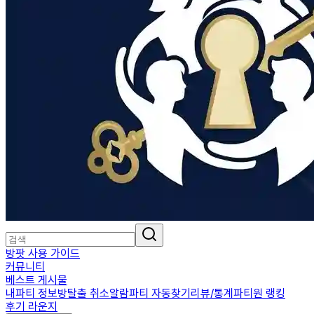
방팟 사용 가이드
커뮤니티
베스트 게시물
내파티 정보
방탈출 취소알람
파티 자동찾기
리뷰/통계
파티원 랭킹
후기 라운지