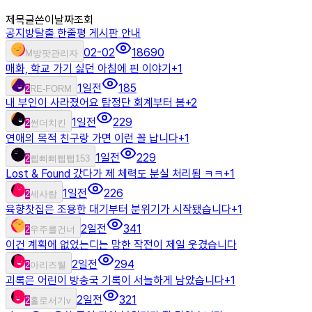
제목
글쓴이
날짜
조회
공지
방탈출 한줄평 게시판 안내
02-02
18690
M
방팟관리자
매화, 학교 가기 싫던 아침에 핀 이야기
+
1
1일전
185
2
RE-FORM
내 부인이 사라졌어요 탐정단 회계부터 봄
+
2
1일전
229
2
썬더치킨
연애의 목적 친구랑 가면 이런 꼴 납니다
+
1
1일전
229
2
삡삐삐삡삡153
Lost & Found 갔다가 제 체력도 분실 처리됨 ㅋㅋ
+
1
1일전
226
2
세사람
육향찻집은 조용한 대기부터 분위기가 시작됐습니다
+
1
2일전
341
2
우주를건너
이건 계획에 없었는디는 망한 작전이 제일 웃겼습니다
2일전
294
2
아리즈웰
괴록은 어린이 방송국 기록이 서늘하게 남았습니다
+
1
2일전
321
2
홀로서기v