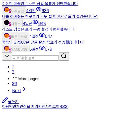
수상한 미술관은 새벽 잠입 목표가 선명했습니다
4일전
636
2
노후불안
나를 찾아줘는 친구끼리 가도 별 이야기로 보기 좋았습니다
+
1
4일전
648
2
디폴트
라스트 갬블은 포커 누명 설정이 명확했습니다
4일전
647
2
폭우오는밤
죽음의 GP507은 땅굴 탈출 목표가 선명했습니다
+
1
5일전
679
2
MANBUNG
1
2
More pages
36
Next
글쓰기
이용약관
개인정보 처리방침
사이트맵
RSS