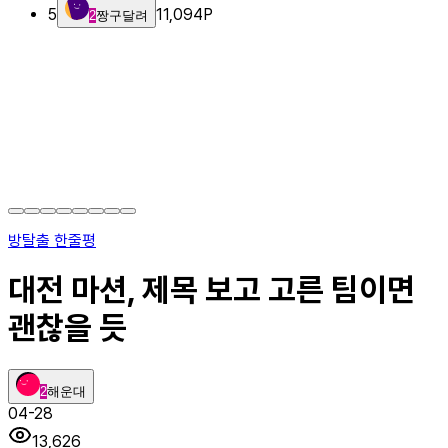
5
11,094
P
2
짱구달려
방탈출 한줄평
대전 마션, 제목 보고 고른 팀이면
괜찮을 듯
2
해운대
04-28
13,626