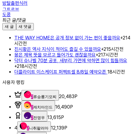
방탈출편식러
ㄱㅌㄹㅂ
도콩
최근 글/댓글
새 글
새 댓글
THE WAY HOME은 공개 정보 없이 가는 편이 좋을까요
+
2
14
시간전
진시황은 역사 지식이 적어도 즐길 수 있을까요
+
2
15시간전
몽은 제목 뜻을 모르고 들어가도 괜찮을까요
+
2
17시간전
닥터 슈나벨 70분 공포, 새부리 가면에 약하면 많이 힘들까요
+
2
18시간전
더플라이트 이스케이프 퍼펙트셀 8/8일 예약오픈
18시간전
사용자 랭킹
20,483
P
2
류승룡기모찌
16,490
P
2
캐치마인드
13,615
P
2
전영우
4
12,139
P
2
니취팔러마