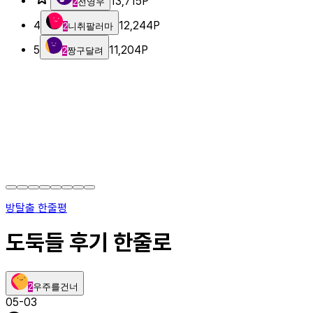
13,715
P
2
전영우
4
12,244
P
2
니취팔러마
5
11,204
P
2
짱구달려
방탈출 한줄평
도둑들 후기 한줄로
2
우주를건너
05-03