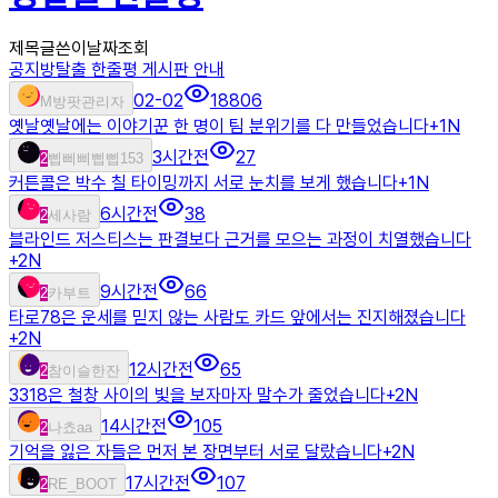
제목
글쓴이
날짜
조회
공지
방탈출 한줄평 게시판 안내
02-02
18806
M
방팟관리자
옛날옛날에는 이야기꾼 한 명이 팀 분위기를 다 만들었습니다
+
1
N
3시간전
27
2
삡삐삐삡삡153
커튼콜은 박수 칠 타이밍까지 서로 눈치를 보게 했습니다
+
1
N
6시간전
38
2
세사람
블라인드 저스티스는 판결보다 근거를 모으는 과정이 치열했습니다
+
2
N
9시간전
66
2
카부트
타로78은 운세를 믿지 않는 사람도 카드 앞에서는 진지해졌습니다
+
2
N
12시간전
65
2
참이슬한잔
3318은 철창 사이의 빛을 보자마자 말수가 줄었습니다
+
2
N
14시간전
105
2
나쵸aa
기억을 잃은 자들은 먼저 본 장면부터 서로 달랐습니다
+
2
N
17시간전
107
2
RE_BOOT