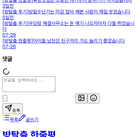
[
방탈출 한줄평
]
육향찻집은 조용한 대기부터 분위기가 시작됐습니다
3일전
[
방탈출 후기
]
방탈수난기는 마감 알바 해본 사람이 제일 웃었습니다
5일전
[
방탈출 후기
]
우당탕 해결사무소는 돈 얘기 나오자마자 다들 뛰었습니
다
07-29
[
방탈출 한줄평
]
아이돌 남친은 친구끼리 가도 놀리기 좋았습니다
07-26
댓글
등록
목록
글쓰기
방탈출 한줄평