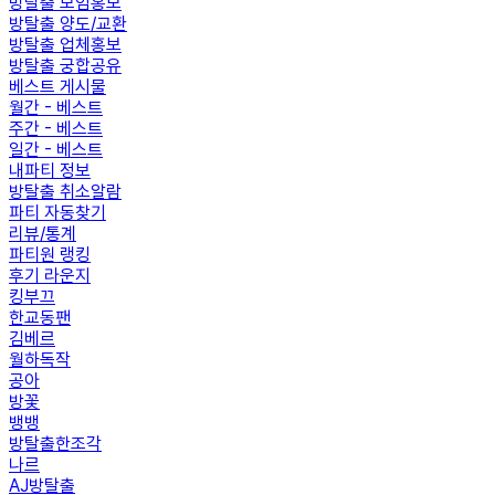
방탈출 모임홍보
방탈출 양도/교환
방탈출 업체홍보
방탈출 궁합공유
베스트 게시물
월간 - 베스트
주간 - 베스트
일간 - 베스트
내파티 정보
방탈출 취소알람
파티 자동찾기
리뷰/통계
파티원 랭킹
후기 라운지
킹부끄
한교동팬
김베르
월하독작
공아
방꽃
뱅뱅
방탈출한조각
나르
AJ방탈출