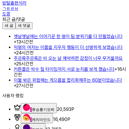
방탈출편식러
ㄱㅌㄹㅂ
도콩
최근 글/댓글
새 글
새 댓글
옛날옛날에는 이야기꾼 한 명이 팀 분위기를 다 만들었습니다
+
1
3시간전
익명의 여자는 이름을 지우자 행동이 더 선명하게 보였습니다
+
2
4시간전
주르륵주르륵은 비 오는 날 예약하면 감정이 너무 무거울까요
+
2
5시간전
커튼콜은 박수 칠 타이밍까지 서로 눈치를 보게 했습니다
+
1
6시
간전
이불 밖은 위험해는 게으름을 합리화해주는 60분이었습니다
+
2
7시간전
사용자 랭킹
20,593
P
2
류승룡기모찌
16,490
P
2
캐치마인드