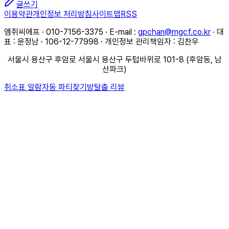
글쓰기
이용약관
개인정보 처리방침
사이트맵
RSS
엠쥐씨에프 · 010-7156-3375 · E-mail :
gpchan@mgcf.co.kr
· 대
표 : 윤정남 · 106-12-77998 · 개인정보 관리책임자 : 김찬우
서울시 용산구 후암로 서울시 용산구 두텁바위로 101-8 (후암동, 남
산파크)
취소표 알람
자동 파티찾기
방탈출 리뷰