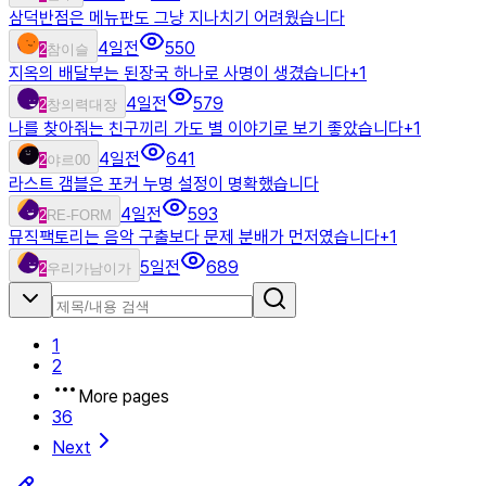
삼덕반점은 메뉴판도 그냥 지나치기 어려웠습니다
4일전
550
2
참이슬
지옥의 배달부는 된장국 하나로 사명이 생겼습니다
+
1
4일전
579
2
창의력대장
나를 찾아줘는 친구끼리 가도 별 이야기로 보기 좋았습니다
+
1
4일전
641
2
야르00
라스트 갬블은 포커 누명 설정이 명확했습니다
4일전
593
2
RE-FORM
뮤직팩토리는 음악 구출보다 문제 분배가 먼저였습니다
+
1
5일전
689
2
우리가남이가
1
2
More pages
36
Next