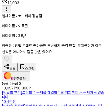
12,993
업체이름 : 코드케이 강남점
테마이름 : 도둑들
테마평점 : 3.5/5
한줄평 : 잠입 콘셉트 좋아하면 무난하게 즐길 만함. 문제풀이가 아주
신식은 아니어도 팀플 맛은 있어요.
-
공유
스크랩
2
우주를건너
등급 2
등급 3
10,097
P
50,000
P
[
방탈출 후기
]
트러블은 문제를 해결할수록 저희끼리 새 문제가 생겼습
니다
10시간전