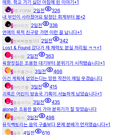
매화, 학교 가기 싫던 아침에 핀 이야기
+
1
2일전
326
2
RE-FORM
내 부인이 사라졌어요 탐정단 회계부터 봄
+
2
2일전
338
2
썬더치킨
연애의 목적 친구랑 가면 이런 꼴 납니다
+
1
2일전
342
2
삡삐삐삡삡153
Lost & Found 갔다가 제 체력도 분실 처리됨 ㅋㅋ
+
1
2일전
363
2
세사람
육향찻집은 조용한 대기부터 분위기가 시작됐습니다
+
1
3일전
466
2
우주를건너
이건 계획에 없었는디는 망한 작전이 제일 웃겼습니다
3일전
415
2
아리즈웰
괴록은 어린이 방송국 기록이 서늘하게 남았습니다
+
1
3일전
435
2
홀로서기v
alone은 조용한 둘이 가야 분위기가 잘 맞았습니다
3일전
498
2
밥묵자
뮤직팩토리는 음악 구출보다 문제 분배가 먼저였습니다
+
1
4일전
616
2
플투