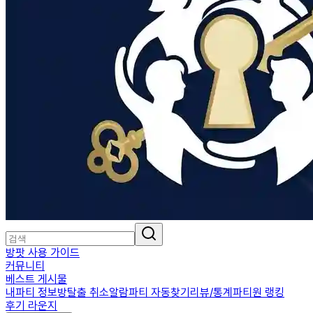
방팟 사용 가이드
커뮤니티
베스트 게시물
내파티 정보
방탈출 취소알람
파티 자동찾기
리뷰/통계
파티원 랭킹
후기 라운지