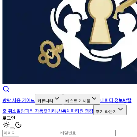
방팟 사용 가이드
내파티 정보
방탈
커뮤니티
베스트 게시물
출 취소알람
파티 자동찾기
리뷰/통계
파티원 랭킹
후기 라운지
로그인