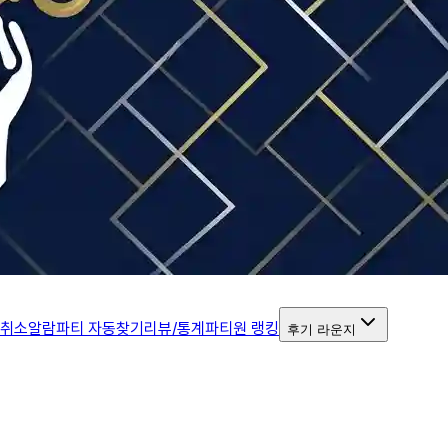
 취소알람
파티 자동찾기
리뷰/통계
파티원 랭킹
후기 라운지