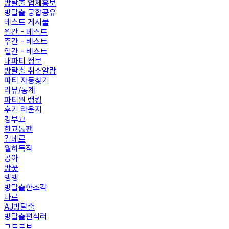
방탈출 업체홍보
방탈출 궁합공유
베스트 게시물
월간 - 베스트
주간 - 베스트
일간 - 베스트
내파티 정보
방탈출 취소알람
파티 자동찾기
리뷰/통계
파티원 랭킹
후기 라운지
킹부끄
한교동팬
김베르
월하독작
공아
방꽃
뱅뱅
방탈출한조각
나르
AJ방탈출
방탈출편식러
ㄱㅌㄹㅂ