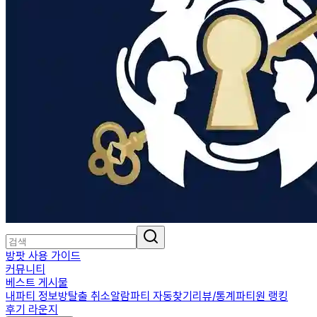
방팟 사용 가이드
커뮤니티
베스트 게시물
내파티 정보
방탈출 취소알람
파티 자동찾기
리뷰/통계
파티원 랭킹
후기 라운지