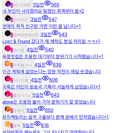
3일전
565
2
RE-FORM
내 부인이 사라졌어요 탐정단 회계부터 봄
+
2
3일전
547
2
썬더치킨
연애의 목적 친구랑 가면 이런 꼴 납니다
+
1
3일전
543
2
삡삐삐삡삡153
Lost & Found 갔다가 제 체력도 분실 처리됨 ㅋㅋ
+
1
4일전
540
2
세사람
육향찻집은 조용한 대기부터 분위기가 시작됐습니다
+
1
4일전
639
2
우주를건너
이건 계획에 없었는디는 망한 작전이 제일 웃겼습니다
4일전
606
2
아리즈웰
괴록은 어린이 방송국 기록이 서늘하게 남았습니다
+
1
5일전
643
2
홀로서기v
alone은 조용한 둘이 가야 분위기가 잘 맞았습니다
5일전
692
2
밥묵자
뮤직팩토리는 음악 구출보다 문제 분배가 먼저였습니다
+
1
5일전
818
2
플투
삼덕반점은 메뉴판도 그냥 지나치기 어려웠습니다