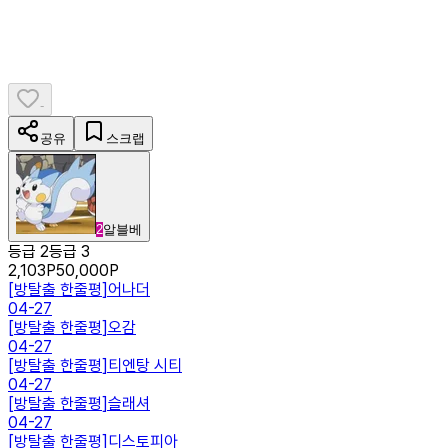
-
공유
스크랩
2
알블베
등급 2
등급 3
2,103
P
50,000
P
[
방탈출 한줄평
]
어나더
04-27
[
방탈출 한줄평
]
오감
04-27
[
방탈출 한줄평
]
티엔탕 시티
04-27
[
방탈출 한줄평
]
슬래셔
04-27
[
방탈출 한줄평
]
디스토피아