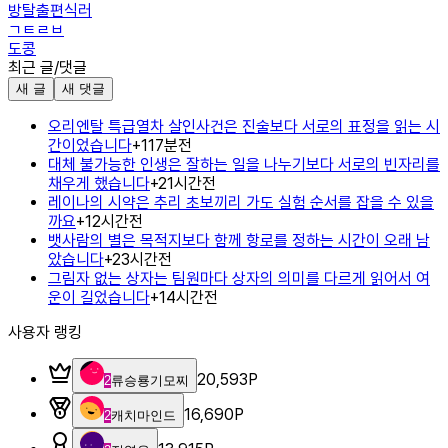
방탈출편식러
ㄱㅌㄹㅂ
도콩
최근 글/댓글
새 글
새 댓글
오리엔탈 특급열차 살인사건은 진술보다 서로의 표정을 읽는 시
간이었습니다
+
1
17분전
대체 불가능한 인생은 잘하는 일을 나누기보다 서로의 빈자리를
채우게 했습니다
+
2
1시간전
레이나의 시약은 추리 초보끼리 가도 실험 순서를 잡을 수 있을
까요
+
1
2시간전
뱃사람의 별은 목적지보다 함께 항로를 정하는 시간이 오래 남
았습니다
+
2
3시간전
그림자 없는 상자는 팀원마다 상자의 의미를 다르게 읽어서 여
운이 길었습니다
+
1
4시간전
사용자 랭킹
20,593
P
2
류승룡기모찌
16,690
P
2
캐치마인드