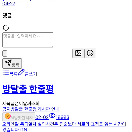
04-27
댓글
등록
목록
글쓰기
방탈출 한줄평
제목
글쓴이
날짜
조회
공지
방탈출 한줄평 게시판 안내
02-02
18983
M
방팟관리자
오리엔탈 특급열차 살인사건은 진술보다 서로의 표정을 읽는 시간이
었습니다
+
1
N