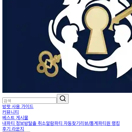
방팟 사용 가이드
커뮤니티
베스트 게시물
내파티 정보
방탈출 취소알람
파티 자동찾기
리뷰/통계
파티원 랭킹
후기 라운지