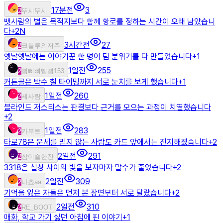
17분전
3
2
뚜시뚜시
뱃사람의 별은 목적지보다 함께 항로를 정하는 시간이 오래 남았습니
다
+
2
N
3시간전
27
2
크툴루의저주
옛날옛날에는 이야기꾼 한 명이 팀 분위기를 다 만들었습니다
+
1
1일전
255
2
삡삐삐삡삡153
커튼콜은 박수 칠 타이밍까지 서로 눈치를 보게 했습니다
+
1
1일전
260
2
세사람
블라인드 저스티스는 판결보다 근거를 모으는 과정이 치열했습니다
+
2
1일전
283
2
카부트
타로78은 운세를 믿지 않는 사람도 카드 앞에서는 진지해졌습니다
+
2
2일전
291
2
참이슬한잔
3318은 철창 사이의 빛을 보자마자 말수가 줄었습니다
+
2
2일전
309
2
나쵸aa
기억을 잃은 자들은 먼저 본 장면부터 서로 달랐습니다
+
2
2일전
310
2
RE_BOOT
매화, 학교 가기 싫던 아침에 핀 이야기
+
1