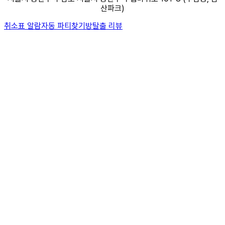
산파크)
취소표 알람
자동 파티찾기
방탈출 리뷰