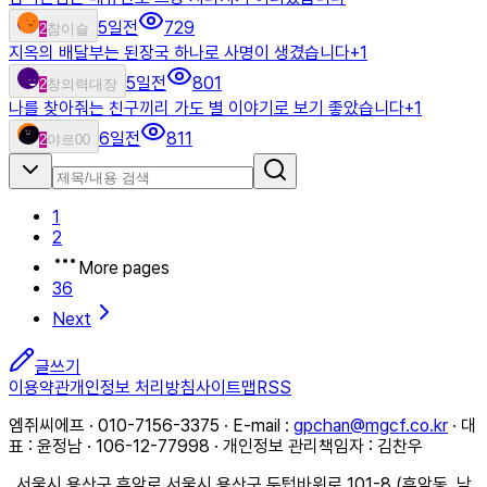
5일전
729
2
참이슬
지옥의 배달부는 된장국 하나로 사명이 생겼습니다
+
1
5일전
801
2
창의력대장
나를 찾아줘는 친구끼리 가도 별 이야기로 보기 좋았습니다
+
1
6일전
811
2
야르00
1
2
More pages
36
Next
글쓰기
이용약관
개인정보 처리방침
사이트맵
RSS
엠쥐씨에프 · 010-7156-3375 · E-mail :
gpchan@mgcf.co.kr
· 대
표 : 윤정남 · 106-12-77998 · 개인정보 관리책임자 : 김찬우
서울시 용산구 후암로 서울시 용산구 두텁바위로 101-8 (후암동, 남