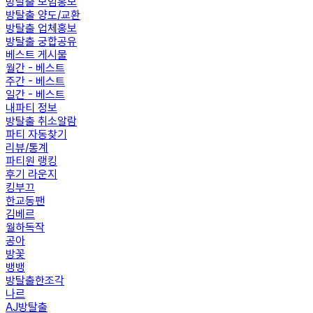
방탈출 모임홍보
방탈출 양도/교환
방탈출 업체홍보
방탈출 궁합공유
베스트 게시물
월간 - 베스트
주간 - 베스트
일간 - 베스트
내파티 정보
방탈출 취소알람
파티 자동찾기
리뷰/통계
파티원 랭킹
후기 라운지
킹부끄
한교동팬
김베르
월하독작
공아
방꽃
뱅뱅
방탈출한조각
나르
AJ방탈출