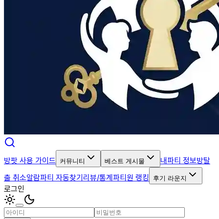
방팟 사용 가이드
내파티 정보
방탈
커뮤니티
베스트 게시물
출 취소알람
파티 자동찾기
리뷰/통계
파티원 랭킹
후기 라운지
로그인