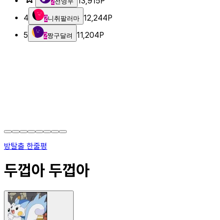
13,915
P
2
전영우
4
12,244
P
2
니취팔러마
5
11,204
P
2
짱구달려
방탈출 한줄평
두껍아 두껍아