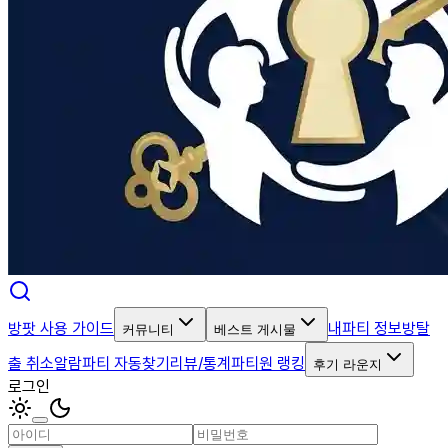
방팟 사용 가이드
내파티 정보
방탈
커뮤니티
베스트 게시물
출 취소알람
파티 자동찾기
리뷰/통계
파티원 랭킹
후기 라운지
로그인