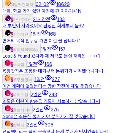
02-02
18629
M
방팟관리자
매화, 학교 가기 싫던 아침에 핀 이야기
+
1
N
21시간전
133
2
RE-FORM
내 부인이 사라졌어요 탐정단 회계부터 봄
+
2
1일전
168
2
썬더치킨
연애의 목적 친구랑 가면 이런 꼴 납니다
+
1
1일전
157
2
삡삐삐삡삡153
Lost & Found 갔다가 제 체력도 분실 처리됨 ㅋㅋ
+
1
1일전
166
2
세사람
육향찻집은 조용한 대기부터 분위기가 시작됐습니다
+
1
1일전
277
2
우주를건너
이건 계획에 없었는디는 망한 작전이 제일 웃겼습니다
2일전
243
2
아리즈웰
괴록은 어린이 방송국 기록이 서늘하게 남았습니다
+
1
2일전
275
2
홀로서기v
alone은 조용한 둘이 가야 분위기가 잘 맞았습니다
2일전
306
2
밥묵자
뮤직팩토리는 음악 구출보다 문제 분배가 먼저였습니다
+
1