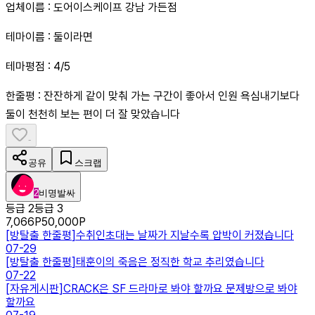
업체이름 : 도어이스케이프 강남 가든점
테마이름 : 둘이라면
테마평점 : 4/5
한줄평 : 잔잔하게 같이 맞춰 가는 구간이 좋아서 인원 욕심내기보다
둘이 천천히 보는 편이 더 잘 맞았습니다
-
공유
스크랩
2
비명발싸
등급 2
등급 3
7,066
P
50,000
P
[
방탈출 한줄평
]
수취인초대는 날짜가 지날수록 압박이 커졌습니다
07-29
[
방탈출 한줄평
]
태훈이의 죽음은 정직한 학교 추리였습니다
07-22
[
자유게시판
]
CRACK은 SF 드라마로 봐야 할까요 문제방으로 봐야
할까요