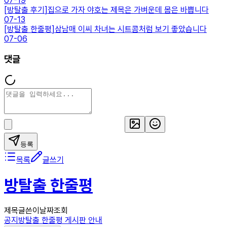
07-19
[
방탈출 후기
]
집으로 가자 야호는 제목은 가벼운데 몸은 바쁩니다
07-13
[
방탈출 한줄평
]
삼남매 이씨 차녀는 시트콤처럼 보기 좋았습니다
07-06
댓글
등록
목록
글쓰기
방탈출 한줄평
제목
글쓴이
날짜
조회
공지
방탈출 한줄평 게시판 안내