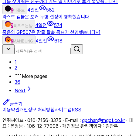
나를 찾아줘는 친구끼리 가도 별 이야기로 보기 좋았습니다
+
1
4일전
582
2
디폴트
라스트 갬블은 포커 누명 설정이 명확했습니다
4일전
574
2
폭우오는밤
죽음의 GP507은 땅굴 탈출 목표가 선명했습니다
+
1
4일전
618
2
MANBUNG
1
2
More pages
36
Next
글쓰기
이용약관
개인정보 처리방침
사이트맵
RSS
엠쥐씨에프 · 010-7156-3375 · E-mail :
gpchan@mgcf.co.kr
· 대
표 : 윤정남 · 106-12-77998 · 개인정보 관리책임자 : 김찬우