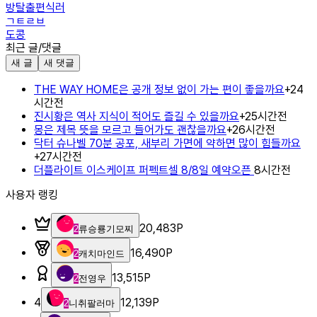
방탈출편식러
ㄱㅌㄹㅂ
도콩
최근 글/댓글
새 글
새 댓글
THE WAY HOME은 공개 정보 없이 가는 편이 좋을까요
+
2
4
시간전
진시황은 역사 지식이 적어도 즐길 수 있을까요
+
2
5시간전
몽은 제목 뜻을 모르고 들어가도 괜찮을까요
+
2
6시간전
닥터 슈나벨 70분 공포, 새부리 가면에 약하면 많이 힘들까요
+
2
7시간전
더플라이트 이스케이프 퍼펙트셀 8/8일 예약오픈
8시간전
사용자 랭킹
20,483
P
2
류승룡기모찌
16,490
P
2
캐치마인드
13,515
P
2
전영우
4
12,139
P
2
니취팔러마