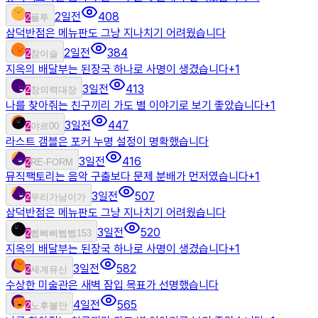
2일전
408
2
플투
삼덕반점은 메뉴판도 그냥 지나치기 어려웠습니다
2일전
384
2
참이슬
지옥의 배달부는 된장국 하나로 사명이 생겼습니다
+
1
3일전
413
2
창의력대장
나를 찾아줘는 친구끼리 가도 별 이야기로 보기 좋았습니다
+
1
3일전
447
2
야르00
라스트 갬블은 포커 누명 설정이 명확했습니다
3일전
416
2
RE-FORM
뮤직팩토리는 음악 구출보다 문제 분배가 먼저였습니다
+
1
3일전
507
2
우리가남이가
삼덕반점은 메뉴판도 그냥 지나치기 어려웠습니다
3일전
520
2
삡삐삐삡삡153
지옥의 배달부는 된장국 하나로 사명이 생겼습니다
+
1
3일전
582
2
세계유산
수상한 미술관은 새벽 잠입 목표가 선명했습니다
4일전
565
2
노후불안