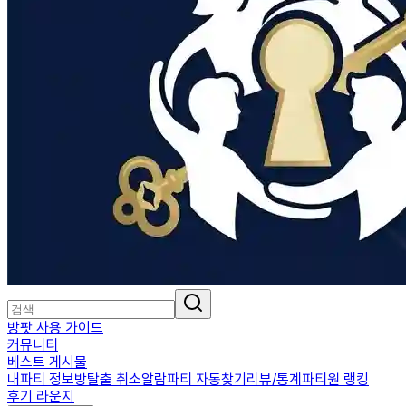
방팟 사용 가이드
커뮤니티
베스트 게시물
내파티 정보
방탈출 취소알람
파티 자동찾기
리뷰/통계
파티원 랭킹
후기 라운지