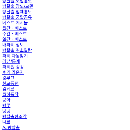
방탈출 모임홍보
방탈출 양도/교환
방탈출 업체홍보
방탈출 궁합공유
베스트 게시물
월간 - 베스트
주간 - 베스트
일간 - 베스트
내파티 정보
방탈출 취소알람
파티 자동찾기
리뷰/통계
파티원 랭킹
후기 라운지
킹부끄
한교동팬
김베르
월하독작
공아
방꽃
뱅뱅
방탈출한조각
나르
AJ방탈출