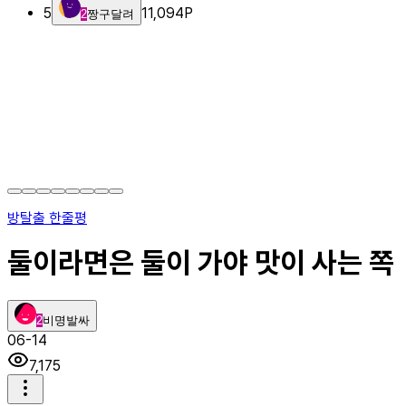
5
11,094
P
2
짱구달려
방탈출 한줄평
둘이라면은 둘이 가야 맛이 사는 쪽
2
비명발싸
06-14
7,175