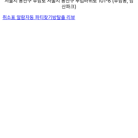
서울시 용산구 후암로 서울시 용산구 두텁바위로 101-8 (후암동, 남
산파크)
취소표 알람
자동 파티찾기
방탈출 리뷰