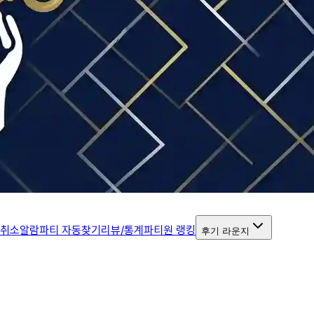
 취소알람
파티 자동찾기
리뷰/통계
파티원 랭킹
후기 라운지