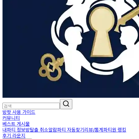
방팟 사용 가이드
커뮤니티
베스트 게시물
내파티 정보
방탈출 취소알람
파티 자동찾기
리뷰/통계
파티원 랭킹
후기 라운지