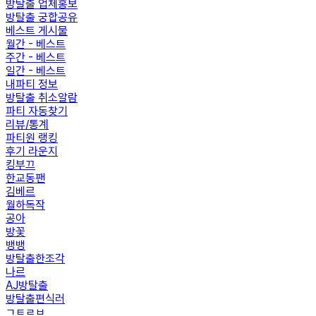
방탈출 업체홍보
방탈출 궁합공유
베스트 게시물
월간 - 베스트
주간 - 베스트
일간 - 베스트
내파티 정보
방탈출 취소알람
파티 자동찾기
리뷰/통계
파티원 랭킹
후기 라운지
킹부끄
한교동팬
김베르
월하독작
공아
방꽃
뱅뱅
방탈출한조각
나르
AJ방탈출
방탈출편식러
ㄱㅌㄹㅂ