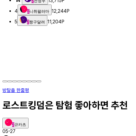
13,715
P
2
전영우
4
12,244
P
2
니취팔러마
5
11,204
P
2
짱구달려
방탈출 한줄평
로스트킹덤은 탐험 좋아하면 추천
2
규카츠
05-27