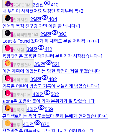
2일전
410
2
RE-FORM
내 부인이 사라졌어요 탐정단 회계부터 봄
+
2
2일전
404
2
썬더치킨
연애의 목적 친구랑 가면 이런 꼴 납니다
+
1
2일전
393
2
삡삐삐삡삡153
Lost & Found 갔다가 제 체력도 분실 처리됨 ㅋㅋ
+
1
3일전
412
2
세사람
육향찻집은 조용한 대기부터 분위기가 시작됐습니다
+
1
3일전
521
2
우주를건너
이건 계획에 없었는디는 망한 작전이 제일 웃겼습니다
3일전
482
2
아리즈웰
괴록은 어린이 방송국 기록이 서늘하게 남았습니다
+
1
4일전
502
2
홀로서기v
alone은 조용한 둘이 가야 분위기가 잘 맞았습니다
4일전
559
2
밥묵자
뮤직팩토리는 음악 구출보다 문제 분배가 먼저였습니다
+
1
4일전
670
2
플투
삼덕반점은 메뉴판도 그냥 지나치기 어려웠습니다