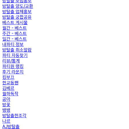
방탈출 모임홍보
방탈출 양도/교환
방탈출 업체홍보
방탈출 궁합공유
베스트 게시물
월간 - 베스트
주간 - 베스트
일간 - 베스트
내파티 정보
방탈출 취소알람
파티 자동찾기
리뷰/통계
파티원 랭킹
후기 라운지
킹부끄
한교동팬
김베르
월하독작
공아
방꽃
뱅뱅
방탈출한조각
나르
AJ방탈출