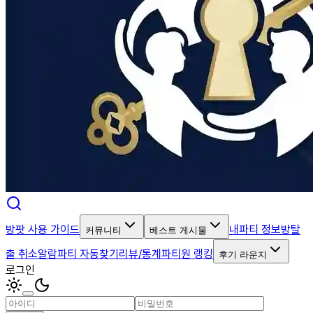
방팟 사용 가이드
내파티 정보
방탈
커뮤니티
베스트 게시물
출 취소알람
파티 자동찾기
리뷰/통계
파티원 랭킹
후기 라운지
로그인