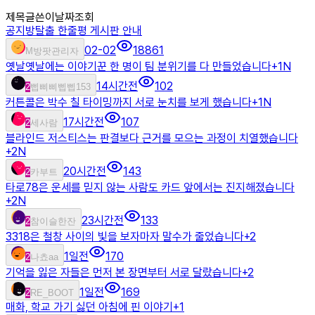
제목
글쓴이
날짜
조회
공지
방탈출 한줄평 게시판 안내
02-02
18861
M
방팟관리자
옛날옛날에는 이야기꾼 한 명이 팀 분위기를 다 만들었습니다
+
1
N
14시간전
102
2
삡삐삐삡삡153
커튼콜은 박수 칠 타이밍까지 서로 눈치를 보게 했습니다
+
1
N
17시간전
107
2
세사람
블라인드 저스티스는 판결보다 근거를 모으는 과정이 치열했습니다
+
2
N
20시간전
143
2
카부트
타로78은 운세를 믿지 않는 사람도 카드 앞에서는 진지해졌습니다
+
2
N
23시간전
133
2
참이슬한잔
3318은 철창 사이의 빛을 보자마자 말수가 줄었습니다
+
2
1일전
170
2
나쵸aa
기억을 잃은 자들은 먼저 본 장면부터 서로 달랐습니다
+
2
1일전
169
2
RE_BOOT
매화, 학교 가기 싫던 아침에 핀 이야기
+
1