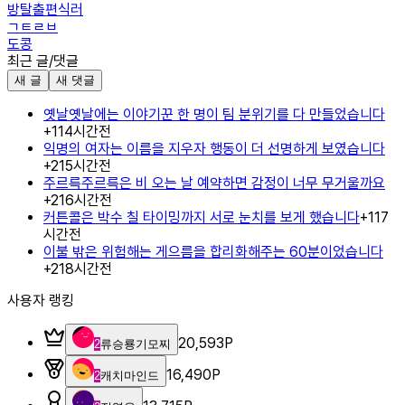
방탈출편식러
ㄱㅌㄹㅂ
도콩
최근 글/댓글
새 글
새 댓글
옛날옛날에는 이야기꾼 한 명이 팀 분위기를 다 만들었습니다
+
1
14시간전
익명의 여자는 이름을 지우자 행동이 더 선명하게 보였습니다
+
2
15시간전
주르륵주르륵은 비 오는 날 예약하면 감정이 너무 무거울까요
+
2
16시간전
커튼콜은 박수 칠 타이밍까지 서로 눈치를 보게 했습니다
+
1
17
시간전
이불 밖은 위험해는 게으름을 합리화해주는 60분이었습니다
+
2
18시간전
사용자 랭킹
20,593
P
2
류승룡기모찌
16,490
P
2
캐치마인드