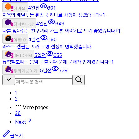
4일전
601
2
참이슬
지옥의 배달부는 된장국 하나로 사명이 생겼습니다
+
1
4일전
643
2
창의력대장
나를 찾아줘는 친구끼리 가도 별 이야기로 보기 좋았습니다
+
1
4일전
690
2
야르00
라스트 갬블은 포커 누명 설정이 명확했습니다
5일전
655
2
RE-FORM
뮤직팩토리는 음악 구출보다 문제 분배가 먼저였습니다
+
1
5일전
739
2
우리가남이가
1
2
More pages
36
Next
글쓰기