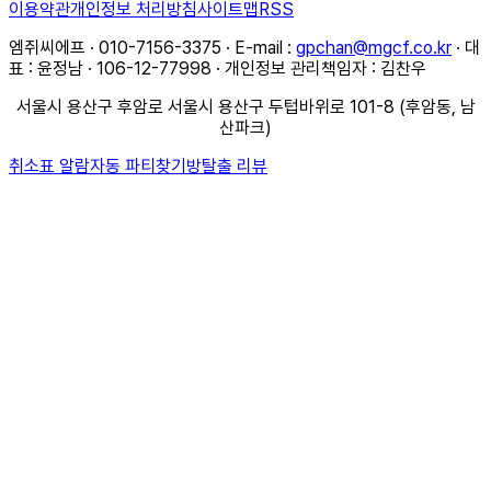
이용약관
개인정보 처리방침
사이트맵
RSS
엠쥐씨에프 · 010-7156-3375 · E-mail :
gpchan@mgcf.co.kr
· 대
표 : 윤정남 · 106-12-77998 · 개인정보 관리책임자 : 김찬우
서울시 용산구 후암로 서울시 용산구 두텁바위로 101-8 (후암동, 남
산파크)
취소표 알람
자동 파티찾기
방탈출 리뷰