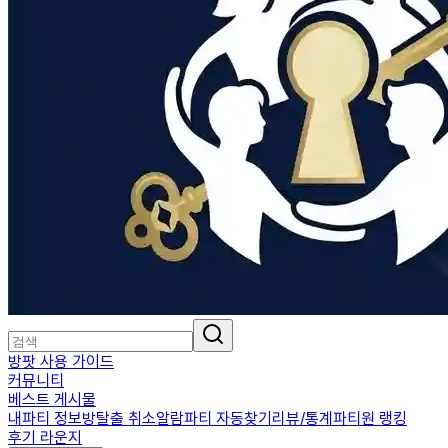
방팟 사용 가이드
커뮤니티
베스트 게시물
내파티 정보
방탈출 취소알람
파티 자동찾기
리뷰/통계
파티원 랭킹
후기 라운지