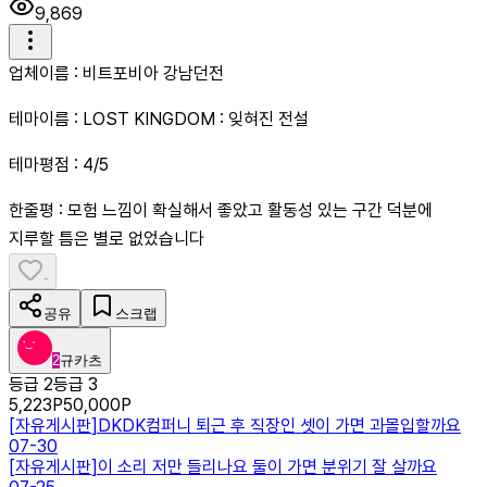
9,869
업체이름 : 비트포비아 강남던전
테마이름 : LOST KINGDOM : 잊혀진 전설
테마평점 : 4/5
한줄평 : 모험 느낌이 확실해서 좋았고 활동성 있는 구간 덕분에
지루할 틈은 별로 없었습니다
-
공유
스크랩
2
규카츠
등급 2
등급 3
5,223
P
50,000
P
[
자유게시판
]
DKDK컴퍼니 퇴근 후 직장인 셋이 가면 과몰입할까요
07-30
[
자유게시판
]
이 소리 저만 들리나요 둘이 가면 분위기 잘 살까요