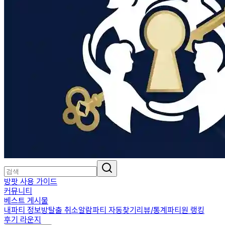
방팟 사용 가이드
커뮤니티
베스트 게시물
내파티 정보
방탈출 취소알람
파티 자동찾기
리뷰/통계
파티원 랭킹
후기 라운지