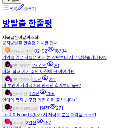
등록
목록
글쓰기
방탈출 한줄평
제목
글쓴이
날짜
조회
공지
방탈출 한줄평 게시판 안내
02-02
18734
M
방팟관리자
기억을 잃은 자들은 먼저 본 장면부터 서로 달랐습니다
+
2
N
2시간전
20
2
RE_BOOT
매화, 학교 가기 싫던 아침에 핀 이야기
+
1
1일전
221
2
RE-FORM
내 부인이 사라졌어요 탐정단 회계부터 봄
+
2
1일전
269
2
썬더치킨
연애의 목적 친구랑 가면 이런 꼴 납니다
+
1
1일전
271
2
삡삐삐삡삡153
Lost & Found 갔다가 제 체력도 분실 처리됨 ㅋㅋ
+
1
2일전
267
2
세사람