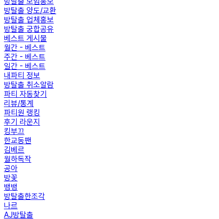
방탈출 모임홍보
방탈출 양도/교환
방탈출 업체홍보
방탈출 궁합공유
베스트 게시물
월간 - 베스트
주간 - 베스트
일간 - 베스트
내파티 정보
방탈출 취소알람
파티 자동찾기
리뷰/통계
파티원 랭킹
후기 라운지
킹부끄
한교동팬
김베르
월하독작
공아
방꽃
뱅뱅
방탈출한조각
나르
AJ방탈출