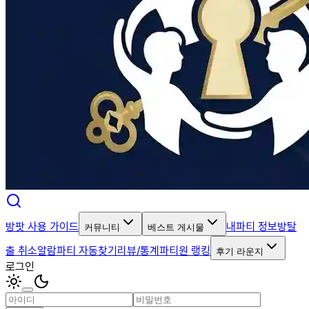
방팟 사용 가이드
내파티 정보
방탈
커뮤니티
베스트 게시물
출 취소알람
파티 자동찾기
리뷰/통계
파티원 랭킹
후기 라운지
로그인