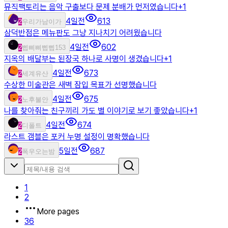
뮤직팩토리는 음악 구출보다 문제 분배가 먼저였습니다
+
1
4일전
613
2
우리가남이가
삼덕반점은 메뉴판도 그냥 지나치기 어려웠습니다
4일전
602
2
삡삐삐삡삡153
지옥의 배달부는 된장국 하나로 사명이 생겼습니다
+
1
4일전
673
2
세계유산
수상한 미술관은 새벽 잠입 목표가 선명했습니다
4일전
675
2
노후불안
나를 찾아줘는 친구끼리 가도 별 이야기로 보기 좋았습니다
+
1
4일전
674
2
디폴트
라스트 갬블은 포커 누명 설정이 명확했습니다
5일전
687
2
폭우오는밤
1
2
More pages
36