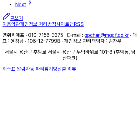
Next
글쓰기
이용약관
개인정보 처리방침
사이트맵
RSS
엠쥐씨에프 · 010-7156-3375 · E-mail :
gpchan@mgcf.co.kr
· 대
표 : 윤정남 · 106-12-77998 · 개인정보 관리책임자 : 김찬우
서울시 용산구 후암로 서울시 용산구 두텁바위로 101-8 (후암동, 남
산파크)
취소표 알람
자동 파티찾기
방탈출 리뷰