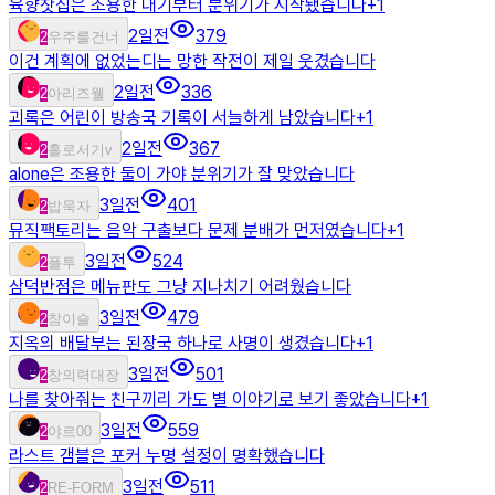
육향찻집은 조용한 대기부터 분위기가 시작됐습니다
+
1
2일전
379
2
우주를건너
이건 계획에 없었는디는 망한 작전이 제일 웃겼습니다
2일전
336
2
아리즈웰
괴록은 어린이 방송국 기록이 서늘하게 남았습니다
+
1
2일전
367
2
홀로서기v
alone은 조용한 둘이 가야 분위기가 잘 맞았습니다
3일전
401
2
밥묵자
뮤직팩토리는 음악 구출보다 문제 분배가 먼저였습니다
+
1
3일전
524
2
플투
삼덕반점은 메뉴판도 그냥 지나치기 어려웠습니다
3일전
479
2
참이슬
지옥의 배달부는 된장국 하나로 사명이 생겼습니다
+
1
3일전
501
2
창의력대장
나를 찾아줘는 친구끼리 가도 별 이야기로 보기 좋았습니다
+
1
3일전
559
2
야르00
라스트 갬블은 포커 누명 설정이 명확했습니다
3일전
511
2
RE-FORM