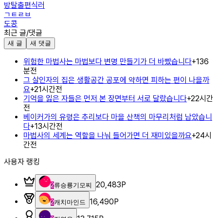
방탈출편식러
ㄱㅌㄹㅂ
도콩
최근 글/댓글
새 글
새 댓글
위험한 마법사는 마법보다 변명 만들기가 더 바빴습니다
+
1
36
분전
그 살인자의 집은 생활공간 공포에 약하면 피하는 편이 나을까
요
+
2
1시간전
기억을 잃은 자들은 먼저 본 장면부터 서로 달랐습니다
+
2
2시간
전
베이커가의 유령은 추리보다 마을 산책의 마무리처럼 남았습니
다
+
1
3시간전
마법사의 세계는 역할을 나눠 들어가면 더 재미있을까요
+
2
4시
간전
사용자 랭킹
20,483
P
2
류승룡기모찌
16,490
P
2
캐치마인드