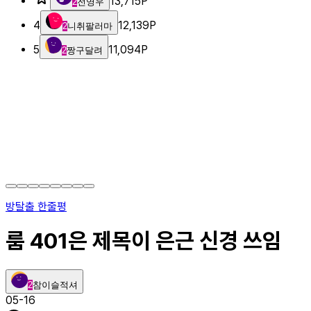
13,715
P
2
전영우
4
12,139
P
2
니취팔러마
5
11,094
P
2
짱구달려
방탈출 한줄평
룸 401은 제목이 은근 신경 쓰임
2
참이슬적셔
05-16