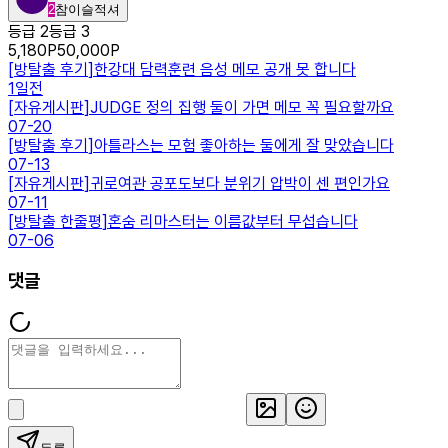
2
참이슬적셔
등급 2
등급 3
5,180
P
50,000
P
[
방탈출 후기
]
한강대 담력훈련 음성 메모 공개 못 합니다
1일전
[
자유게시판
]
JUDGE 정의 집행 둘이 가면 메모 꼭 필요할까요
07-20
[
방탈출 후기
]
아틀라스는 모험 좋아하는 둘에게 잘 맞았습니다
07-13
[
자유게시판
]
귀로여관 공포도보다 분위기 압박이 센 편인가요
07-11
[
방탈출 한줄평
]
혼숨 리마스터는 이름값부터 무섭습니다
07-06
댓글