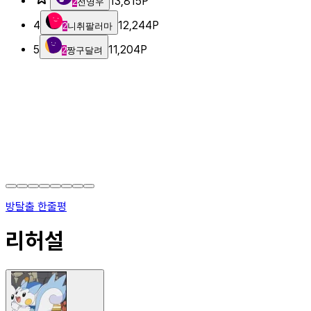
13,815
P
2
전영우
4
12,244
P
2
니취팔러마
5
11,204
P
2
짱구달려
방탈출 한줄평
리허설