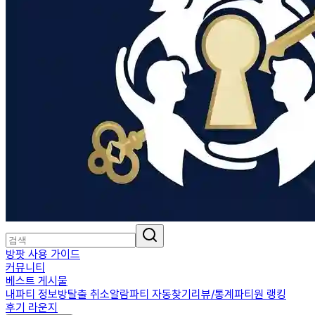
방팟 사용 가이드
커뮤니티
베스트 게시물
내파티 정보
방탈출 취소알람
파티 자동찾기
리뷰/통계
파티원 랭킹
후기 라운지