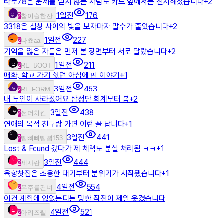
타로78은 운세를 믿지 않는 사람도 카드 앞에서는 진지해졌습니다
+
2
1일전
176
2
참이슬한잔
3318은 철창 사이의 빛을 보자마자 말수가 줄었습니다
+
2
1일전
227
2
나쵸aa
기억을 잃은 자들은 먼저 본 장면부터 서로 달랐습니다
+
2
1일전
211
2
RE_BOOT
매화, 학교 가기 싫던 아침에 핀 이야기
+
1
3일전
453
2
RE-FORM
내 부인이 사라졌어요 탐정단 회계부터 봄
+
2
3일전
438
2
썬더치킨
연애의 목적 친구랑 가면 이런 꼴 납니다
+
1
3일전
441
2
삡삐삐삡삡153
Lost & Found 갔다가 제 체력도 분실 처리됨 ㅋㅋ
+
1
3일전
444
2
세사람
육향찻집은 조용한 대기부터 분위기가 시작됐습니다
+
1
4일전
554
2
우주를건너
이건 계획에 없었는디는 망한 작전이 제일 웃겼습니다
4일전
521
2
아리즈웰