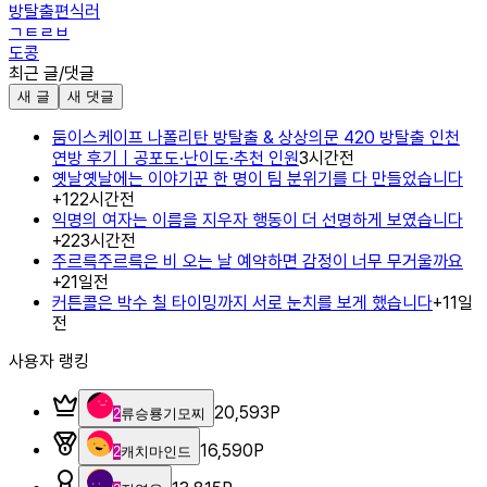
방탈출편식러
ㄱㅌㄹㅂ
도콩
최근 글/댓글
새 글
새 댓글
둠이스케이프 나폴리탄 방탈출 & 상상의문 420 방탈출 인천
연방 후기｜공포도·난이도·추천 인원
3시간전
옛날옛날에는 이야기꾼 한 명이 팀 분위기를 다 만들었습니다
+
1
22시간전
익명의 여자는 이름을 지우자 행동이 더 선명하게 보였습니다
+
2
23시간전
주르륵주르륵은 비 오는 날 예약하면 감정이 너무 무거울까요
+
2
1일전
커튼콜은 박수 칠 타이밍까지 서로 눈치를 보게 했습니다
+
1
1일
전
사용자 랭킹
20,593
P
2
류승룡기모찌
16,590
P
2
캐치마인드