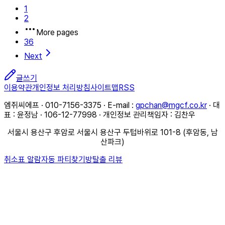
1
2
More pages
36
Next
글쓰기
이용약관
개인정보 처리방침
사이트맵
RSS
엠쥐씨에프 · 010-7156-3375 · E-mail :
gpchan@mgcf.co.kr
· 대
표 : 윤정남 · 106-12-77998 · 개인정보 관리책임자 : 김찬우
서울시 용산구 후암로 서울시 용산구 두텁바위로 101-8 (후암동, 남
산파크)
취소표 알람
자동 파티찾기
방탈출 리뷰