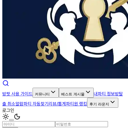
방팟 사용 가이드
내파티 정보
방탈
커뮤니티
베스트 게시물
출 취소알람
파티 자동찾기
리뷰/통계
파티원 랭킹
후기 라운지
로그인