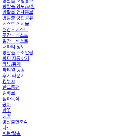
방탈출 모임홍보
방탈출 양도/교환
방탈출 업체홍보
방탈출 궁합공유
베스트 게시물
월간 - 베스트
주간 - 베스트
일간 - 베스트
내파티 정보
방탈출 취소알람
파티 자동찾기
리뷰/통계
파티원 랭킹
후기 라운지
킹부끄
한교동팬
김베르
월하독작
공아
방꽃
뱅뱅
방탈출한조각
나르
AJ방탈출