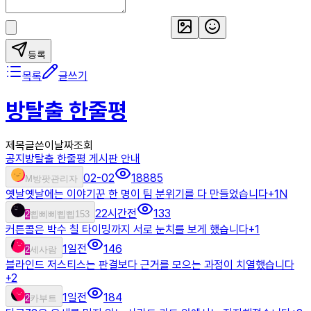
등록
목록
글쓰기
방탈출 한줄평
제목
글쓴이
날짜
조회
공지
방탈출 한줄평 게시판 안내
02-02
18885
M
방팟관리자
옛날옛날에는 이야기꾼 한 명이 팀 분위기를 다 만들었습니다
+
1
N
22시간전
133
2
삡삐삐삡삡153
커튼콜은 박수 칠 타이밍까지 서로 눈치를 보게 했습니다
+
1
1일전
146
2
세사람
블라인드 저스티스는 판결보다 근거를 모으는 과정이 치열했습니다
+
2
1일전
184
2
카부트