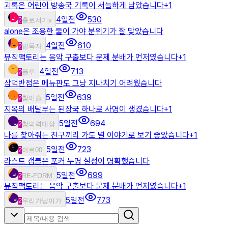
괴록은 어린이 방송국 기록이 서늘하게 남았습니다
+
1
4일전
530
2
홀로서기v
alone은 조용한 둘이 가야 분위기가 잘 맞았습니다
4일전
610
2
밥묵자
뮤직팩토리는 음악 구출보다 문제 분배가 먼저였습니다
+
1
4일전
713
2
플투
삼덕반점은 메뉴판도 그냥 지나치기 어려웠습니다
5일전
639
2
참이슬
지옥의 배달부는 된장국 하나로 사명이 생겼습니다
+
1
5일전
694
2
창의력대장
나를 찾아줘는 친구끼리 가도 별 이야기로 보기 좋았습니다
+
1
5일전
723
2
야르00
라스트 갬블은 포커 누명 설정이 명확했습니다
5일전
699
2
RE-FORM
뮤직팩토리는 음악 구출보다 문제 분배가 먼저였습니다
+
1
5일전
773
2
우리가남이가