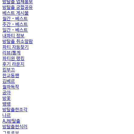
방탈출 업체홍보
방탈출 궁합공유
베스트 게시물
월간 - 베스트
주간 - 베스트
일간 - 베스트
내파티 정보
방탈출 취소알람
파티 자동찾기
리뷰/통계
파티원 랭킹
후기 라운지
킹부끄
한교동팬
김베르
월하독작
공아
방꽃
뱅뱅
방탈출한조각
나르
AJ방탈출
방탈출편식러
ㄱㅌㄹㅂ