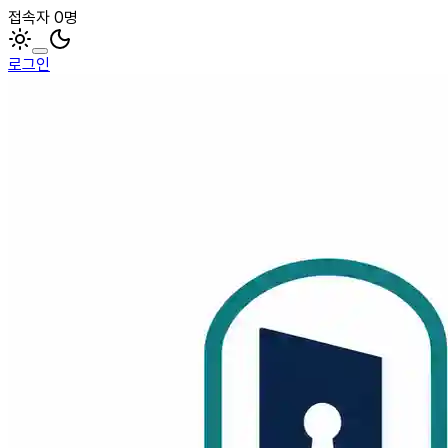
접속자 0명
로그인