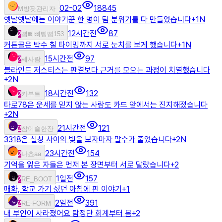
02-02
18845
M
방팟관리자
옛날옛날에는 이야기꾼 한 명이 팀 분위기를 다 만들었습니다
+
1
N
12시간전
87
2
삡삐삐삡삡153
커튼콜은 박수 칠 타이밍까지 서로 눈치를 보게 했습니다
+
1
N
15시간전
97
2
세사람
블라인드 저스티스는 판결보다 근거를 모으는 과정이 치열했습니다
+
2
N
18시간전
132
2
카부트
타로78은 운세를 믿지 않는 사람도 카드 앞에서는 진지해졌습니다
+
2
N
21시간전
121
2
참이슬한잔
3318은 철창 사이의 빛을 보자마자 말수가 줄었습니다
+
2
N
23시간전
154
2
나쵸aa
기억을 잃은 자들은 먼저 본 장면부터 서로 달랐습니다
+
2
1일전
157
2
RE_BOOT
매화, 학교 가기 싫던 아침에 핀 이야기
+
1
2일전
391
2
RE-FORM
내 부인이 사라졌어요 탐정단 회계부터 봄
+
2