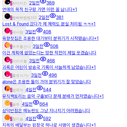
2일전
389
2
썬더치킨
연애의 목적 친구랑 가면 이런 꼴 납니다
+
1
2일전
381
2
삡삐삐삡삡153
Lost & Found 갔다가 제 체력도 분실 처리됨 ㅋㅋ
+
1
3일전
408
2
세사람
육향찻집은 조용한 대기부터 분위기가 시작됐습니다
+
1
3일전
508
2
우주를건너
이건 계획에 없었는디는 망한 작전이 제일 웃겼습니다
3일전
468
2
아리즈웰
괴록은 어린이 방송국 기록이 서늘하게 남았습니다
+
1
3일전
496
2
홀로서기v
alone은 조용한 둘이 가야 분위기가 잘 맞았습니다
4일전
544
2
밥묵자
뮤직팩토리는 음악 구출보다 문제 분배가 먼저였습니다
+
1
4일전
664
2
플투
삼덕반점은 메뉴판도 그냥 지나치기 어려웠습니다
4일전
592
2
참이슬
지옥의 배달부는 된장국 하나로 사명이 생겼습니다
+
1