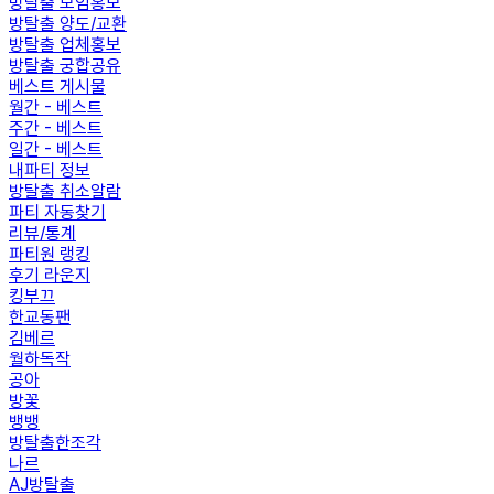
방탈출 모임홍보
방탈출 양도/교환
방탈출 업체홍보
방탈출 궁합공유
베스트 게시물
월간 - 베스트
주간 - 베스트
일간 - 베스트
내파티 정보
방탈출 취소알람
파티 자동찾기
리뷰/통계
파티원 랭킹
후기 라운지
킹부끄
한교동팬
김베르
월하독작
공아
방꽃
뱅뱅
방탈출한조각
나르
AJ방탈출