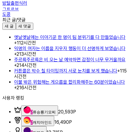
방탈출편식러
ㄱㅌㄹㅂ
도콩
최근 글/댓글
새 글
새 댓글
옛날옛날에는 이야기꾼 한 명이 팀 분위기를 다 만들었습니다
+
1
12시간전
익명의 여자는 이름을 지우자 행동이 더 선명하게 보였습니다
+
2
13시간전
주르륵주르륵은 비 오는 날 예약하면 감정이 너무 무거울까요
+
2
14시간전
커튼콜은 박수 칠 타이밍까지 서로 눈치를 보게 했습니다
+
1
15
시간전
이불 밖은 위험해는 게으름을 합리화해주는 60분이었습니다
+
2
16시간전
사용자 랭킹
20,593
P
2
류승룡기모찌
16,490
P
2
캐치마인드