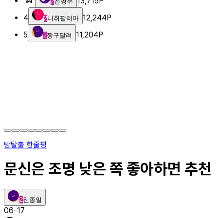
13,715
P
2
전영우
4
12,244
P
2
니취팔러마
5
11,204
P
2
짱구달려
방탈출 한줄평
문신은 조명 낮은 쪽 좋아하면 추천
2
웬종일
06-17