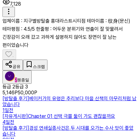
7,128
업체이름 : 지구별방탈출 홍대라스트시티점 테마이름 : 纹身(문신)
테마평점 : 4.5/5 한줄평 : 어두운 분위기와 연출이 잘 맞물려서
긴장감이 오래 갔고 과하게 설명하지 않아도 장면이 잘 남는
편이었습니다
-
공유
스크랩
2
웬종일
등급 2
등급 3
5,146
P
50,000
P
[
방탈출 후기
]
베이커가의 유령은 추리보다 마을 산책의 마무리처럼 남
았습니다
1일전
[
자유게시판
]
Chapter 01 선택 극쫄 둘이 가도 괜찮을까요
4일전
[
방탈출 후기
]
경성 연쇄실종사건은 두 시대를 오가는 수사 맛이 좋았
습니다