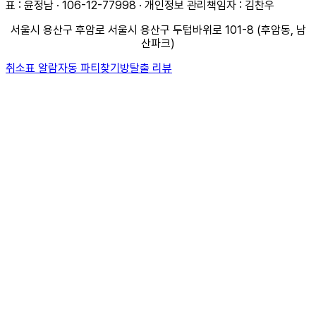
표 : 윤정남 · 106-12-77998 · 개인정보 관리책임자 : 김찬우
서울시 용산구 후암로 서울시 용산구 두텁바위로 101-8 (후암동, 남
산파크)
취소표 알람
자동 파티찾기
방탈출 리뷰