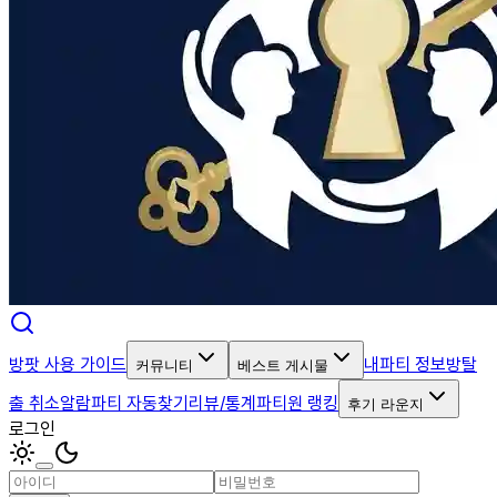
방팟 사용 가이드
내파티 정보
방탈
커뮤니티
베스트 게시물
출 취소알람
파티 자동찾기
리뷰/통계
파티원 랭킹
후기 라운지
로그인