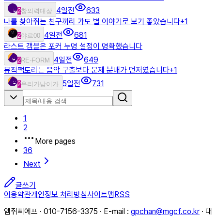
4일전
633
2
창의력대장
나를 찾아줘는 친구끼리 가도 별 이야기로 보기 좋았습니다
+
1
4일전
681
2
야르00
라스트 갬블은 포커 누명 설정이 명확했습니다
4일전
649
2
RE-FORM
뮤직팩토리는 음악 구출보다 문제 분배가 먼저였습니다
+
1
5일전
731
2
우리가남이가
1
2
More pages
36
Next
글쓰기
이용약관
개인정보 처리방침
사이트맵
RSS
엠쥐씨에프 · 010-7156-3375 · E-mail :
gpchan@mgcf.co.kr
· 대