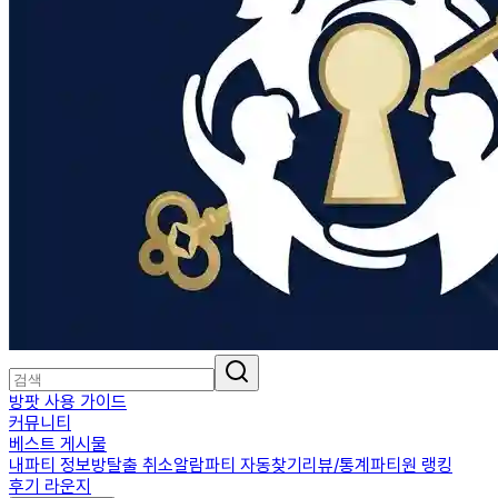
방팟 사용 가이드
커뮤니티
베스트 게시물
내파티 정보
방탈출 취소알람
파티 자동찾기
리뷰/통계
파티원 랭킹
후기 라운지