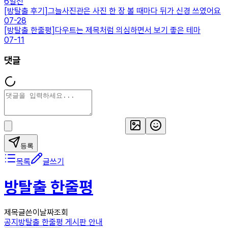
6일전
[
방탈출 후기
]
그늘사진관은 사진 한 장 볼 때마다 뒤가 신경 쓰였어요
07-28
[
방탈출 한줄평
]
다우트는 제목처럼 의심하면서 보기 좋은 테마
07-11
댓글
등록
목록
글쓰기
방탈출 한줄평
제목
글쓴이
날짜
조회
공지
방탈출 한줄평 게시판 안내