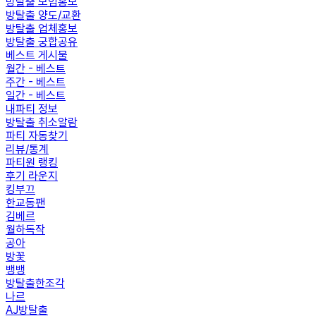
방탈출 모임홍보
방탈출 양도/교환
방탈출 업체홍보
방탈출 궁합공유
베스트 게시물
월간 - 베스트
주간 - 베스트
일간 - 베스트
내파티 정보
방탈출 취소알람
파티 자동찾기
리뷰/통계
파티원 랭킹
후기 라운지
킹부끄
한교동팬
김베르
월하독작
공아
방꽃
뱅뱅
방탈출한조각
나르
AJ방탈출