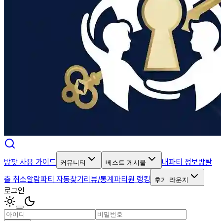
방팟 사용 가이드
내파티 정보
방탈
커뮤니티
베스트 게시물
출 취소알람
파티 자동찾기
리뷰/통계
파티원 랭킹
후기 라운지
로그인