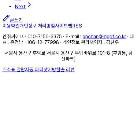
Next
글쓰기
이용약관
개인정보 처리방침
사이트맵
RSS
엠쥐씨에프 · 010-7156-3375 · E-mail :
gpchan@mgcf.co.kr
· 대
표 : 윤정남 · 106-12-77998 · 개인정보 관리책임자 : 김찬우
서울시 용산구 후암로 서울시 용산구 두텁바위로 101-8 (후암동, 남
산파크)
취소표 알람
자동 파티찾기
방탈출 리뷰