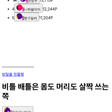
13,715
P
2
전영우
4
12,244
P
2
니취팔러마
5
11,204
P
2
짱구달려
방탈출 한줄평
비틀 배틀은 몸도 머리도 살짝 쓰는
쪽