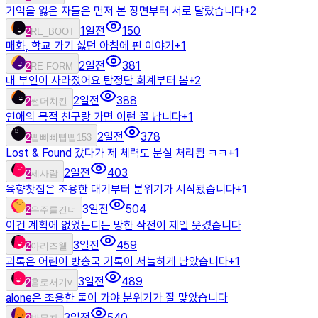
기억을 잃은 자들은 먼저 본 장면부터 서로 달랐습니다
+
2
1일전
150
2
RE_BOOT
매화, 학교 가기 싫던 아침에 핀 이야기
+
1
2일전
381
2
RE-FORM
내 부인이 사라졌어요 탐정단 회계부터 봄
+
2
2일전
388
2
썬더치킨
연애의 목적 친구랑 가면 이런 꼴 납니다
+
1
2일전
378
2
삡삐삐삡삡153
Lost & Found 갔다가 제 체력도 분실 처리됨 ㅋㅋ
+
1
2일전
403
2
세사람
육향찻집은 조용한 대기부터 분위기가 시작됐습니다
+
1
3일전
504
2
우주를건너
이건 계획에 없었는디는 망한 작전이 제일 웃겼습니다
3일전
459
2
아리즈웰
괴록은 어린이 방송국 기록이 서늘하게 남았습니다
+
1
3일전
489
2
홀로서기v
alone은 조용한 둘이 가야 분위기가 잘 맞았습니다
3일전
540