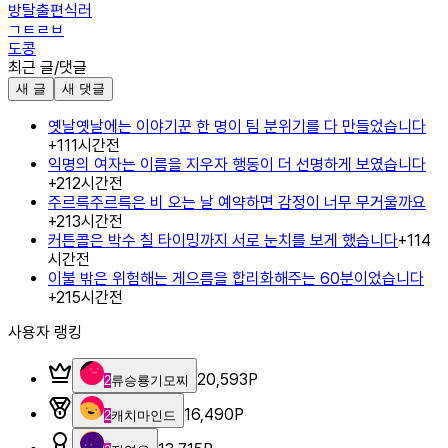
방탈출편식러
ㄱㅌㄹㅂ
도콩
최근 글/댓글
새 글
새 댓글
옛날옛날에는 이야기꾼 한 명이 팀 분위기를 다 만들었습니다
+
1
11시간전
익명의 여자는 이름을 지우자 행동이 더 선명하게 보였습니다
+
2
12시간전
주르륵주르륵은 비 오는 날 예약하면 감정이 너무 무거울까요
+
2
13시간전
커튼콜은 박수 칠 타이밍까지 서로 눈치를 보게 했습니다
+
1
14
시간전
이불 밖은 위험해는 게으름을 합리화해주는 60분이었습니다
+
2
15시간전
사용자 랭킹
20,593
P
2
류승룡기모찌
16,490
P
2
캐치마인드