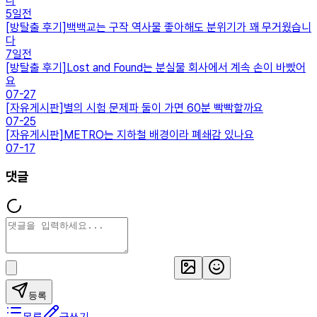
다
5일전
[
방탈출 후기
]
백백교는 구작 역사물 좋아해도 분위기가 꽤 무거웠습니
다
7일전
[
방탈출 후기
]
Lost and Found는 분실물 회사에서 계속 손이 바빴어
요
07-27
[
자유게시판
]
별의 시험 문제파 둘이 가면 60분 빡빡할까요
07-25
[
자유게시판
]
METRO는 지하철 배경이라 폐쇄감 있나요
07-17
댓글
등록