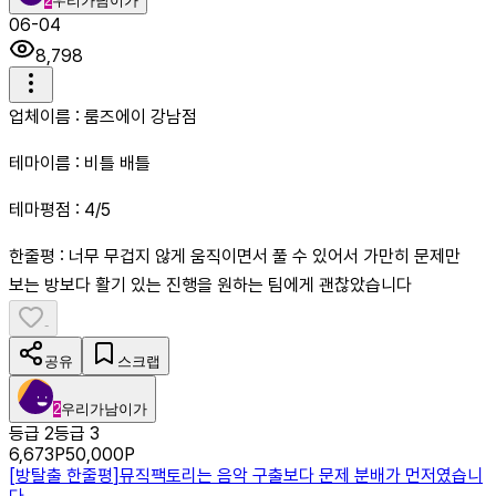
2
우리가남이가
06-04
8,798
업체이름 : 룸즈에이 강남점
테마이름 : 비틀 배틀
테마평점 : 4/5
한줄평 : 너무 무겁지 않게 움직이면서 풀 수 있어서 가만히 문제만
보는 방보다 활기 있는 진행을 원하는 팀에게 괜찮았습니다
-
공유
스크랩
2
우리가남이가
등급 2
등급 3
6,673
P
50,000
P
[
방탈출 한줄평
]
뮤직팩토리는 음악 구출보다 문제 분배가 먼저였습니