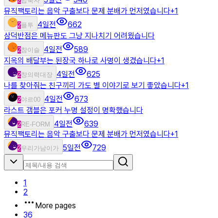
2
밥묵자
뮤직팩토리는 음악 구출보다 문제 분배가 먼저였습니다
+
1
4일전
662
2
플투
삼덕반점은 메뉴판도 그냥 지나치기 어려웠습니다
4일전
589
2
참이슬
지옥의 배달부는 된장국 하나로 사명이 생겼습니다
+
1
4일전
625
2
창의력대장
나를 찾아줘는 친구끼리 가도 별 이야기로 보기 좋았습니다
+
1
4일전
673
2
야르00
라스트 갬블은 포커 누명 설정이 명확했습니다
4일전
639
2
RE-FORM
뮤직팩토리는 음악 구출보다 문제 분배가 먼저였습니다
+
1
5일전
729
2
우리가남이가
1
2
More pages
36