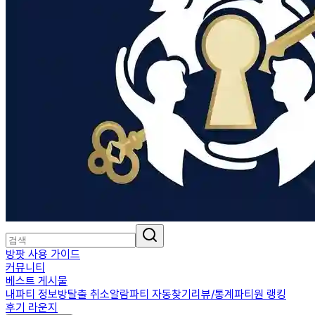
방팟 사용 가이드
커뮤니티
베스트 게시물
내파티 정보
방탈출 취소알람
파티 자동찾기
리뷰/통계
파티원 랭킹
후기 라운지