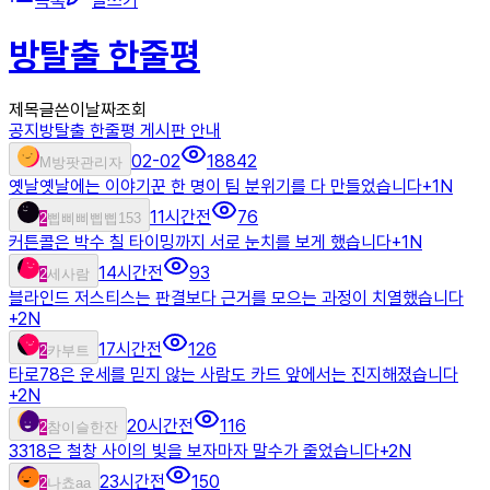
목록
글쓰기
방탈출 한줄평
제목
글쓴이
날짜
조회
공지
방탈출 한줄평 게시판 안내
02-02
18842
M
방팟관리자
옛날옛날에는 이야기꾼 한 명이 팀 분위기를 다 만들었습니다
+
1
N
11시간전
76
2
삡삐삐삡삡153
커튼콜은 박수 칠 타이밍까지 서로 눈치를 보게 했습니다
+
1
N
14시간전
93
2
세사람
블라인드 저스티스는 판결보다 근거를 모으는 과정이 치열했습니다
+
2
N
17시간전
126
2
카부트
타로78은 운세를 믿지 않는 사람도 카드 앞에서는 진지해졌습니다
+
2
N
20시간전
116
2
참이슬한잔
3318은 철창 사이의 빛을 보자마자 말수가 줄었습니다
+
2
N
23시간전
150
2
나쵸aa