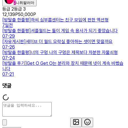
2
니취팔러마
등급 2
등급 3
12,139
P
50,000
P
[
방탈출 한줄평
]
하씨 심부름센터는 친구 모임에 편한 액션형
7일전
[
방탈출 한줄평
]
셔플월드는 둘이 게임 속 용사가 되기 좋았습니다
07-29
[
자유게시판
]
세이브 더 월드 오락실 좋아하는 셋이면 맞을까요
07-26
[
방탈출 한줄평
]
너의 구멍 나의 구멍은 제목보다 차분한 자물쇠형
07-24
[
방탈출 후기
]
Get O Get O는 분리와 장치 때문에 넷이 계속 바빴습
니다
07-21
댓글