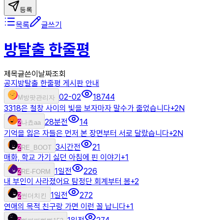
등록
목록
글쓰기
방탈출 한줄평
제목
글쓴이
날짜
조회
공지
방탈출 한줄평 게시판 안내
02-02
18744
M
방팟관리자
3318은 철창 사이의 빛을 보자마자 말수가 줄었습니다
+
2
N
28분전
14
2
나쵸aa
기억을 잃은 자들은 먼저 본 장면부터 서로 달랐습니다
+
2
N
3시간전
21
2
RE_BOOT
매화, 학교 가기 싫던 아침에 핀 이야기
+
1
1일전
226
2
RE-FORM
내 부인이 사라졌어요 탐정단 회계부터 봄
+
2
1일전
272
2
썬더치킨
연애의 목적 친구랑 가면 이런 꼴 납니다
+
1