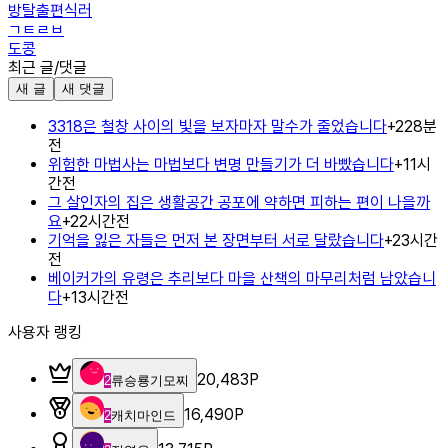
방탈출편식러
ㄱㅌㄹㅂ
도콩
최근 글/댓글
새 글
새 댓글
3318은 철창 사이의 빛을 보자마자 말수가 줄었습니다
+
2
28분
전
위험한 마법사는 마법보다 변명 만들기가 더 바빴습니다
+
1
1시
간전
그 살인자의 집은 생활공간 공포에 약하면 피하는 편이 나을까
요
+
2
2시간전
기억을 잃은 자들은 먼저 본 장면부터 서로 달랐습니다
+
2
3시간
전
베이커가의 유령은 추리보다 마을 산책의 마무리처럼 남았습니
다
+
1
3시간전
사용자 랭킹
20,483
P
2
류승룡기모찌
16,490
P
2
캐치마인드