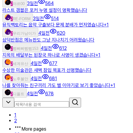
3일전
564
2
야르00
라스트 갬블은 포커 누명 설정이 명확했습니다
3일전
514
2
RE-FORM
뮤직팩토리는 음악 구출보다 문제 분배가 먼저였습니다
+
1
4일전
620
2
우리가남이가
삼덕반점은 메뉴판도 그냥 지나치기 어려웠습니다
4일전
612
2
삡삐삐삡삡153
지옥의 배달부는 된장국 하나로 사명이 생겼습니다
+
1
4일전
677
2
세계유산
수상한 미술관은 새벽 잠입 목표가 선명했습니다
4일전
681
2
노후불안
나를 찾아줘는 친구끼리 가도 별 이야기로 보기 좋았습니다
+
1
4일전
678
2
디폴트
1
2
More pages