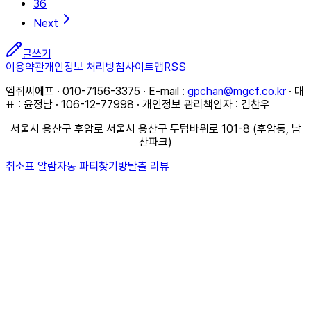
36
Next
글쓰기
이용약관
개인정보 처리방침
사이트맵
RSS
엠쥐씨에프 · 010-7156-3375 · E-mail :
gpchan@mgcf.co.kr
· 대
표 : 윤정남 · 106-12-77998 · 개인정보 관리책임자 : 김찬우
서울시 용산구 후암로 서울시 용산구 두텁바위로 101-8 (후암동, 남
산파크)
취소표 알람
자동 파티찾기
방탈출 리뷰