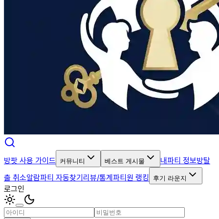
방팟 사용 가이드
내파티 정보
방탈
커뮤니티
베스트 게시물
출 취소알람
파티 자동찾기
리뷰/통계
파티원 랭킹
후기 라운지
로그인