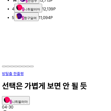
13,715
P
2
전영우
4
12,139
P
2
니취팔러마
5
11,094
P
2
짱구달려
방탈출 한줄평
선택은 가볍게 보면 안 될 듯
2
니취팔러마
04-30