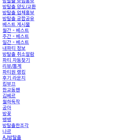
방탈출 모임홍보
방탈출 양도/교환
방탈출 업체홍보
방탈출 궁합공유
베스트 게시물
월간 - 베스트
주간 - 베스트
일간 - 베스트
내파티 정보
방탈출 취소알람
파티 자동찾기
리뷰/통계
파티원 랭킹
후기 라운지
킹부끄
한교동팬
김베르
월하독작
공아
방꽃
뱅뱅
방탈출한조각
나르
AJ방탈출