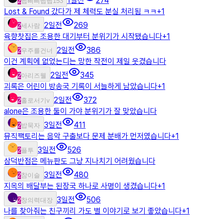
1일전
274
2
삡삐삐삡삡153
Lost & Found 갔다가 제 체력도 분실 처리됨 ㅋㅋ
+
1
2일전
269
2
세사람
육향찻집은 조용한 대기부터 분위기가 시작됐습니다
+
1
2일전
386
2
우주를건너
이건 계획에 없었는디는 망한 작전이 제일 웃겼습니다
2일전
345
2
아리즈웰
괴록은 어린이 방송국 기록이 서늘하게 남았습니다
+
1
2일전
372
2
홀로서기v
alone은 조용한 둘이 가야 분위기가 잘 맞았습니다
3일전
411
2
밥묵자
뮤직팩토리는 음악 구출보다 문제 분배가 먼저였습니다
+
1
3일전
526
2
플투
삼덕반점은 메뉴판도 그냥 지나치기 어려웠습니다
3일전
480
2
참이슬
지옥의 배달부는 된장국 하나로 사명이 생겼습니다
+
1
3일전
506
2
창의력대장
나를 찾아줘는 친구끼리 가도 별 이야기로 보기 좋았습니다
+
1