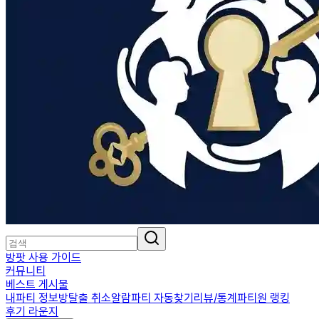
방팟 사용 가이드
커뮤니티
베스트 게시물
내파티 정보
방탈출 취소알람
파티 자동찾기
리뷰/통계
파티원 랭킹
후기 라운지