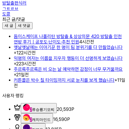
방탈출편식러
ㄱㅌㄹㅂ
도콩
최근 글/댓글
새 글
새 댓글
둠이스케이프 나폴리탄 방탈출 & 상상의문 420 방탈출 인천
연방 후기｜공포도·난이도·추천 인원
4시간전
옛날옛날에는 이야기꾼 한 명이 팀 분위기를 다 만들었습니다
+
1
22시간전
익명의 여자는 이름을 지우자 행동이 더 선명하게 보였습니다
+
2
23시간전
주르륵주르륵은 비 오는 날 예약하면 감정이 너무 무거울까요
+
2
1일전
커튼콜은 박수 칠 타이밍까지 서로 눈치를 보게 했습니다
+
1
1일
전
사용자 랭킹
20,593
P
2
류승룡기모찌
16,590
P
2
캐치마인드