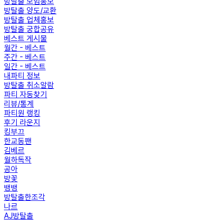
방탈출 모임홍보
방탈출 양도/교환
방탈출 업체홍보
방탈출 궁합공유
베스트 게시물
월간 - 베스트
주간 - 베스트
일간 - 베스트
내파티 정보
방탈출 취소알람
파티 자동찾기
리뷰/통계
파티원 랭킹
후기 라운지
킹부끄
한교동팬
김베르
월하독작
공아
방꽃
뱅뱅
방탈출한조각
나르
AJ방탈출