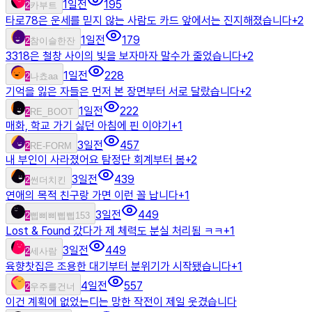
1일전
195
2
카부트
타로78은 운세를 믿지 않는 사람도 카드 앞에서는 진지해졌습니다
+
2
1일전
179
2
참이슬한잔
3318은 철창 사이의 빛을 보자마자 말수가 줄었습니다
+
2
1일전
228
2
나쵸aa
기억을 잃은 자들은 먼저 본 장면부터 서로 달랐습니다
+
2
1일전
222
2
RE_BOOT
매화, 학교 가기 싫던 아침에 핀 이야기
+
1
3일전
457
2
RE-FORM
내 부인이 사라졌어요 탐정단 회계부터 봄
+
2
3일전
439
2
썬더치킨
연애의 목적 친구랑 가면 이런 꼴 납니다
+
1
3일전
449
2
삡삐삐삡삡153
Lost & Found 갔다가 제 체력도 분실 처리됨 ㅋㅋ
+
1
3일전
449
2
세사람
육향찻집은 조용한 대기부터 분위기가 시작됐습니다
+
1
4일전
557
2
우주를건너
이건 계획에 없었는디는 망한 작전이 제일 웃겼습니다