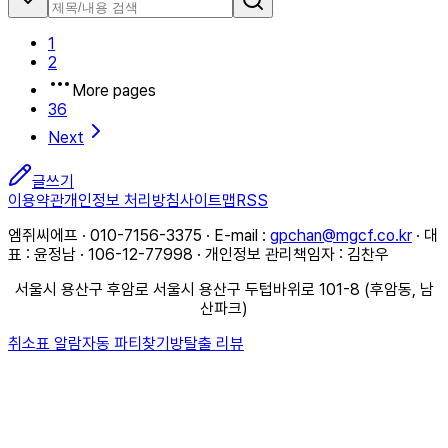
1
2
More pages
36
Next
글쓰기
이용약관
개인정보 처리방침
사이트맵
RSS
엠쥐씨에프 · 010-7156-3375 · E-mail :
gpchan@mgcf.co.kr
· 대
표 : 윤정남 · 106-12-77998 · 개인정보 관리책임자 : 김찬우
서울시 용산구 후암로 서울시 용산구 두텁바위로 101-8 (후암동, 남
산파크)
취소표 알람
자동 파티찾기
방탈출 리뷰