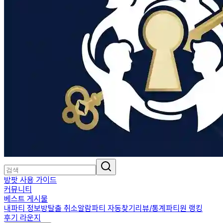
방팟 사용 가이드
커뮤니티
베스트 게시물
내파티 정보
방탈출 취소알람
파티 자동찾기
리뷰/통계
파티원 랭킹
후기 라운지