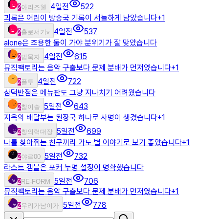
4일전
522
2
아리즈웰
괴록은 어린이 방송국 기록이 서늘하게 남았습니다
+
1
4일전
537
2
홀로서기v
alone은 조용한 둘이 가야 분위기가 잘 맞았습니다
4일전
615
2
밥묵자
뮤직팩토리는 음악 구출보다 문제 분배가 먼저였습니다
+
1
4일전
722
2
플투
삼덕반점은 메뉴판도 그냥 지나치기 어려웠습니다
5일전
643
2
참이슬
지옥의 배달부는 된장국 하나로 사명이 생겼습니다
+
1
5일전
699
2
창의력대장
나를 찾아줘는 친구끼리 가도 별 이야기로 보기 좋았습니다
+
1
5일전
732
2
야르00
라스트 갬블은 포커 누명 설정이 명확했습니다
5일전
706
2
RE-FORM
뮤직팩토리는 음악 구출보다 문제 분배가 먼저였습니다
+
1
5일전
778
2
우리가남이가