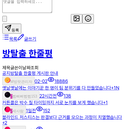
등록
목록
글쓰기
방탈출 한줄평
제목
글쓴이
날짜
조회
공지
방탈출 한줄평 게시판 안내
02-02
18886
M
방팟관리자
옛날옛날에는 이야기꾼 한 명이 팀 분위기를 다 만들었습니다
+
1
N
22시간전
138
2
삡삐삐삡삡153
커튼콜은 박수 칠 타이밍까지 서로 눈치를 보게 했습니다
+
1
1일전
152
2
세사람
블라인드 저스티스는 판결보다 근거를 모으는 과정이 치열했습니다
+
2