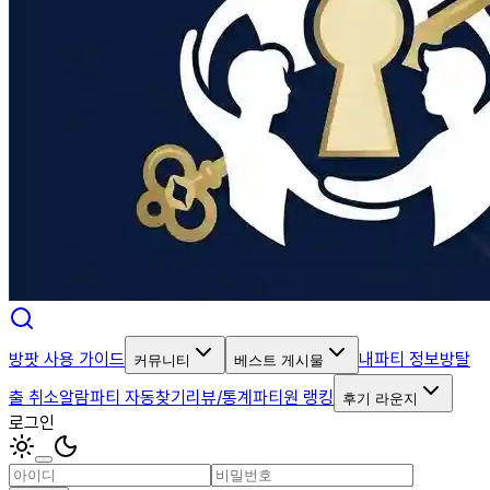
방팟 사용 가이드
내파티 정보
방탈
커뮤니티
베스트 게시물
출 취소알람
파티 자동찾기
리뷰/통계
파티원 랭킹
후기 라운지
로그인