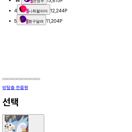
13,815
P
2
전영우
4
12,244
P
2
니취팔러마
5
11,204
P
2
짱구달려
방탈출 한줄평
선택