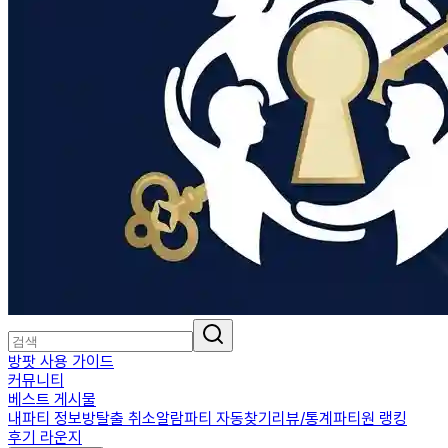
방팟 사용 가이드
커뮤니티
베스트 게시물
내파티 정보
방탈출 취소알람
파티 자동찾기
리뷰/통계
파티원 랭킹
후기 라운지