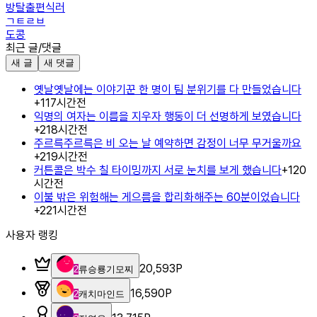
방탈출편식러
ㄱㅌㄹㅂ
도콩
최근 글/댓글
새 글
새 댓글
옛날옛날에는 이야기꾼 한 명이 팀 분위기를 다 만들었습니다
+
1
17시간전
익명의 여자는 이름을 지우자 행동이 더 선명하게 보였습니다
+
2
18시간전
주르륵주르륵은 비 오는 날 예약하면 감정이 너무 무거울까요
+
2
19시간전
커튼콜은 박수 칠 타이밍까지 서로 눈치를 보게 했습니다
+
1
20
시간전
이불 밖은 위험해는 게으름을 합리화해주는 60분이었습니다
+
2
21시간전
사용자 랭킹
20,593
P
2
류승룡기모찌
16,590
P
2
캐치마인드