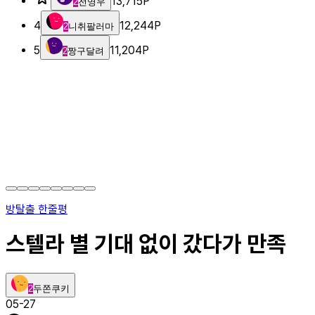
13,715
P
2
전영우
4
12,244
P
2
니취팔러마
5
11,204
P
2
짱구달려
방탈출 한줄평
스텔라 별 기대 없이 갔다가 만족
2
두쫀쿠키
05-27