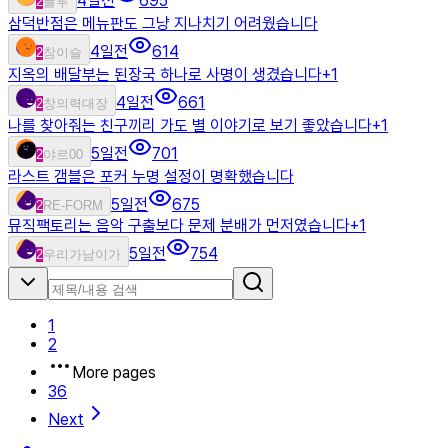
4일전
695
2
플투
삼덕반점은 메뉴판도 그냥 지나치기 어려웠습니다
4일전
614
2
참이슬
지옥의 배달부는 된장국 하나로 사명이 생겼습니다
+
1
4일전
661
2
창의력대장
나를 찾아줘는 친구끼리 가도 별 이야기로 보기 좋았습니다
+
1
5일전
701
2
야르00
라스트 갬블은 포커 누명 설정이 명확했습니다
5일전
675
2
RE-FORM
뮤직팩토리는 음악 구출보다 문제 분배가 먼저였습니다
+
1
5일전
754
2
우리가남이가
1
2
More pages
36
Next