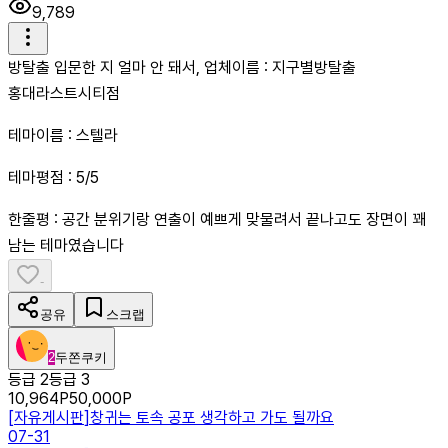
9,789
방탈출 입문한 지 얼마 안 돼서, 업체이름 : 지구별방탈출
홍대라스트시티점
테마이름 : 스텔라
테마평점 : 5/5
한줄평 : 공간 분위기랑 연출이 예쁘게 맞물려서 끝나고도 장면이 꽤
남는 테마였습니다
-
공유
스크랩
2
두쫀쿠키
등급 2
등급 3
10,964
P
50,000
P
[
자유게시판
]
창귀는 토속 공포 생각하고 가도 될까요
07-31