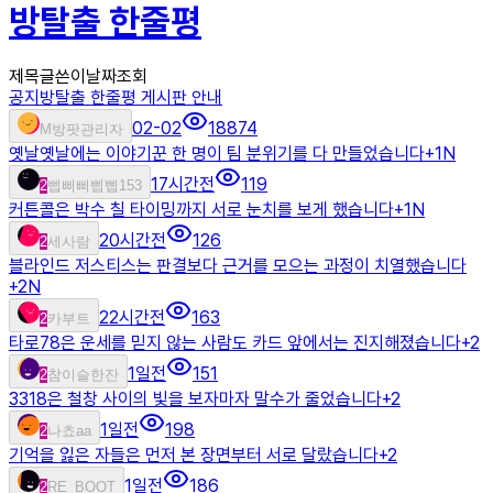
방탈출 한줄평
제목
글쓴이
날짜
조회
공지
방탈출 한줄평 게시판 안내
02-02
18874
M
방팟관리자
옛날옛날에는 이야기꾼 한 명이 팀 분위기를 다 만들었습니다
+
1
N
17시간전
119
2
삡삐삐삡삡153
커튼콜은 박수 칠 타이밍까지 서로 눈치를 보게 했습니다
+
1
N
20시간전
126
2
세사람
블라인드 저스티스는 판결보다 근거를 모으는 과정이 치열했습니다
+
2
N
22시간전
163
2
카부트
타로78은 운세를 믿지 않는 사람도 카드 앞에서는 진지해졌습니다
+
2
1일전
151
2
참이슬한잔
3318은 철창 사이의 빛을 보자마자 말수가 줄었습니다
+
2
1일전
198
2
나쵸aa
기억을 잃은 자들은 먼저 본 장면부터 서로 달랐습니다
+
2
1일전
186
2
RE_BOOT