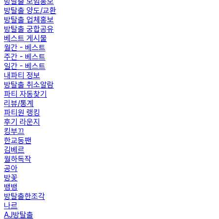
방탈출 모임홍보
방탈출 양도/교환
방탈출 업체홍보
방탈출 궁합공유
베스트 게시물
월간 - 베스트
주간 - 베스트
일간 - 베스트
내파티 정보
방탈출 취소알람
파티 자동찾기
리뷰/통계
파티원 랭킹
후기 라운지
킹부끄
한교동팬
김베르
월하독작
공아
방꽃
뱅뱅
방탈출한조각
나르
AJ방탈출