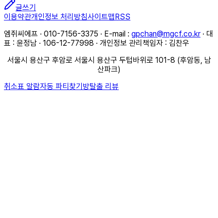
글쓰기
이용약관
개인정보 처리방침
사이트맵
RSS
엠쥐씨에프 · 010-7156-3375 · E-mail :
gpchan@mgcf.co.kr
· 대
표 : 윤정남 · 106-12-77998 · 개인정보 관리책임자 : 김찬우
서울시 용산구 후암로 서울시 용산구 두텁바위로 101-8 (후암동, 남
산파크)
취소표 알람
자동 파티찾기
방탈출 리뷰