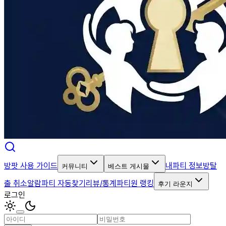
방팟 사용 가이드
내파티 정보
방탈
커뮤니티
베스트 게시물
출 취소알람
파티 자동찾기
리뷰/통계
파티원 랭킹
후기 라운지
로그인