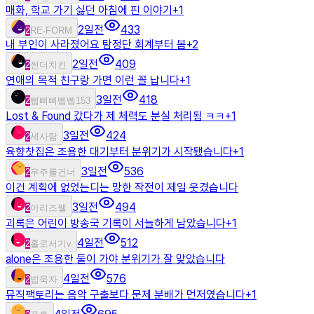
매화, 학교 가기 싫던 아침에 핀 이야기
+
1
2일전
433
2
RE-FORM
내 부인이 사라졌어요 탐정단 회계부터 봄
+
2
2일전
409
2
썬더치킨
연애의 목적 친구랑 가면 이런 꼴 납니다
+
1
3일전
418
2
삡삐삐삡삡153
Lost & Found 갔다가 제 체력도 분실 처리됨 ㅋㅋ
+
1
3일전
424
2
세사람
육향찻집은 조용한 대기부터 분위기가 시작됐습니다
+
1
3일전
536
2
우주를건너
이건 계획에 없었는디는 망한 작전이 제일 웃겼습니다
3일전
494
2
아리즈웰
괴록은 어린이 방송국 기록이 서늘하게 남았습니다
+
1
4일전
512
2
홀로서기v
alone은 조용한 둘이 가야 분위기가 잘 맞았습니다
4일전
576
2
밥묵자
뮤직팩토리는 음악 구출보다 문제 분배가 먼저였습니다
+
1