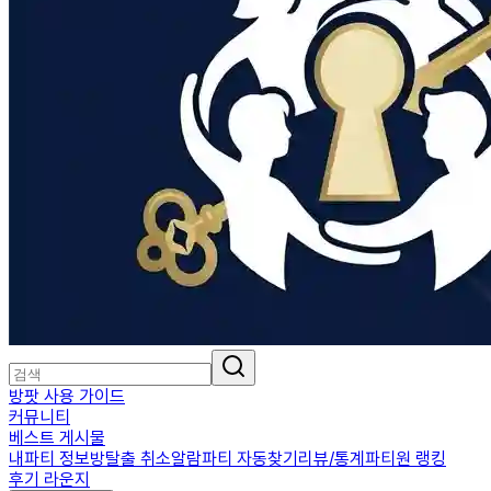
방팟 사용 가이드
커뮤니티
베스트 게시물
내파티 정보
방탈출 취소알람
파티 자동찾기
리뷰/통계
파티원 랭킹
후기 라운지