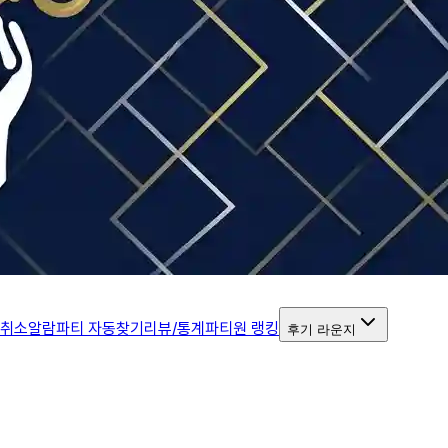
 취소알람
파티 자동찾기
리뷰/통계
파티원 랭킹
후기 라운지