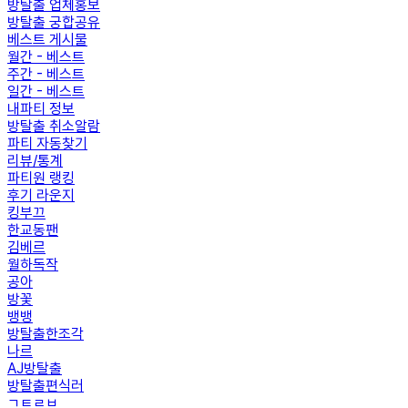
방탈출 업체홍보
방탈출 궁합공유
베스트 게시물
월간 - 베스트
주간 - 베스트
일간 - 베스트
내파티 정보
방탈출 취소알람
파티 자동찾기
리뷰/통계
파티원 랭킹
후기 라운지
킹부끄
한교동팬
김베르
월하독작
공아
방꽃
뱅뱅
방탈출한조각
나르
AJ방탈출
방탈출편식러
ㄱㅌㄹㅂ