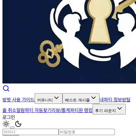
방팟 사용 가이드
내파티 정보
방탈
커뮤니티
베스트 게시물
출 취소알람
파티 자동찾기
리뷰/통계
파티원 랭킹
후기 라운지
로그인