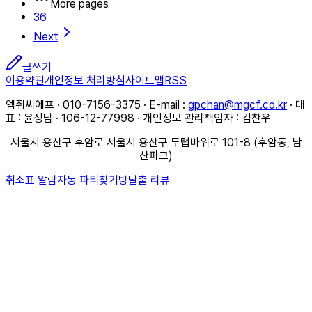
More pages
36
Next
글쓰기
이용약관
개인정보 처리방침
사이트맵
RSS
엠쥐씨에프 · 010-7156-3375 · E-mail :
gpchan@mgcf.co.kr
· 대
표 : 윤정남 · 106-12-77998 · 개인정보 관리책임자 : 김찬우
서울시 용산구 후암로 서울시 용산구 두텁바위로 101-8 (후암동, 남
산파크)
취소표 알람
자동 파티찾기
방탈출 리뷰