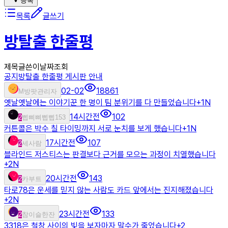
등록
목록
글쓰기
방탈출 한줄평
제목
글쓴이
날짜
조회
공지
방탈출 한줄평 게시판 안내
02-02
18861
M
방팟관리자
옛날옛날에는 이야기꾼 한 명이 팀 분위기를 다 만들었습니다
+
1
N
14시간전
102
2
삡삐삐삡삡153
커튼콜은 박수 칠 타이밍까지 서로 눈치를 보게 했습니다
+
1
N
17시간전
107
2
세사람
블라인드 저스티스는 판결보다 근거를 모으는 과정이 치열했습니다
+
2
N
20시간전
143
2
카부트
타로78은 운세를 믿지 않는 사람도 카드 앞에서는 진지해졌습니다
+
2
N
23시간전
133
2
참이슬한잔
3318은 철창 사이의 빛을 보자마자 말수가 줄었습니다
+
2