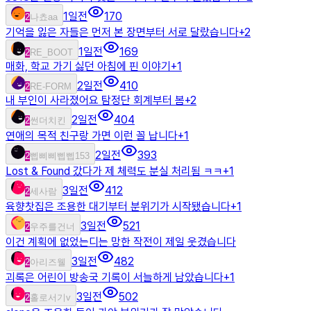
1일전
170
2
나쵸aa
기억을 잃은 자들은 먼저 본 장면부터 서로 달랐습니다
+
2
1일전
169
2
RE_BOOT
매화, 학교 가기 싫던 아침에 핀 이야기
+
1
2일전
410
2
RE-FORM
내 부인이 사라졌어요 탐정단 회계부터 봄
+
2
2일전
404
2
썬더치킨
연애의 목적 친구랑 가면 이런 꼴 납니다
+
1
2일전
393
2
삡삐삐삡삡153
Lost & Found 갔다가 제 체력도 분실 처리됨 ㅋㅋ
+
1
3일전
412
2
세사람
육향찻집은 조용한 대기부터 분위기가 시작됐습니다
+
1
3일전
521
2
우주를건너
이건 계획에 없었는디는 망한 작전이 제일 웃겼습니다
3일전
482
2
아리즈웰
괴록은 어린이 방송국 기록이 서늘하게 남았습니다
+
1
3일전
502
2
홀로서기v