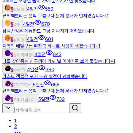
alone은 조용한 둘이 가야 분위기가 잘 맞았습니다
4일전
559
2
밥묵자
뮤직팩토리는 음악 구출보다 문제 분배가 먼저였습니다
+
1
4일전
670
2
플투
삼덕반점은 메뉴판도 그냥 지나치기 어려웠습니다
4일전
601
2
참이슬
지옥의 배달부는 된장국 하나로 사명이 생겼습니다
+
1
4일전
643
2
창의력대장
나를 찾아줘는 친구끼리 가도 별 이야기로 보기 좋았습니다
+
1
4일전
690
2
야르00
라스트 갬블은 포커 누명 설정이 명확했습니다
5일전
655
2
RE-FORM
뮤직팩토리는 음악 구출보다 문제 분배가 먼저였습니다
+
1
5일전
739
2
우리가남이가
1
2