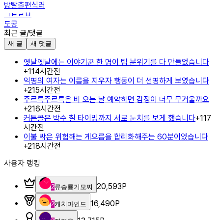
방탈출편식러
ㄱㅌㄹㅂ
도콩
최근 글/댓글
새 글
새 댓글
옛날옛날에는 이야기꾼 한 명이 팀 분위기를 다 만들었습니다
+
1
14시간전
익명의 여자는 이름을 지우자 행동이 더 선명하게 보였습니다
+
2
15시간전
주르륵주르륵은 비 오는 날 예약하면 감정이 너무 무거울까요
+
2
16시간전
커튼콜은 박수 칠 타이밍까지 서로 눈치를 보게 했습니다
+
1
17
시간전
이불 밖은 위험해는 게으름을 합리화해주는 60분이었습니다
+
2
18시간전
사용자 랭킹
20,593
P
2
류승룡기모찌
16,490
P
2
캐치마인드