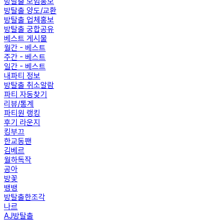
방탈출 모임홍보
방탈출 양도/교환
방탈출 업체홍보
방탈출 궁합공유
베스트 게시물
월간 - 베스트
주간 - 베스트
일간 - 베스트
내파티 정보
방탈출 취소알람
파티 자동찾기
리뷰/통계
파티원 랭킹
후기 라운지
킹부끄
한교동팬
김베르
월하독작
공아
방꽃
뱅뱅
방탈출한조각
나르
AJ방탈출