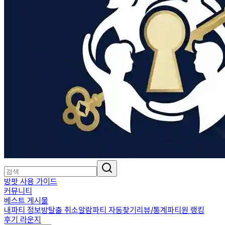
방팟 사용 가이드
커뮤니티
베스트 게시물
내파티 정보
방탈출 취소알람
파티 자동찾기
리뷰/통계
파티원 랭킹
후기 라운지