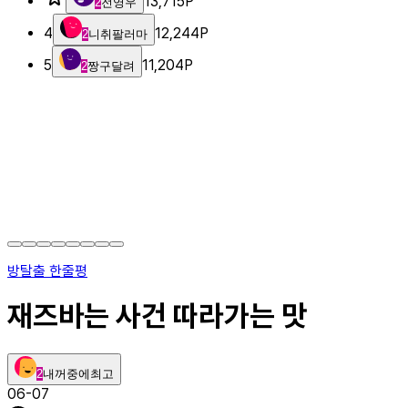
13,715
P
2
전영우
4
12,244
P
2
니취팔러마
5
11,204
P
2
짱구달려
방탈출 한줄평
재즈바는 사건 따라가는 맛
2
내꺼중에최고
06-07