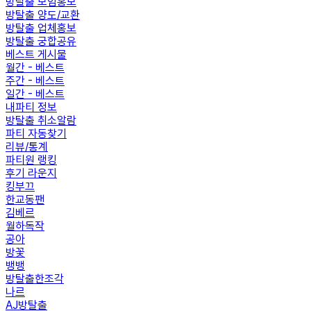
방탈출 모임홍보
방탈출 양도/교환
방탈출 업체홍보
방탈출 궁합공유
베스트 게시물
월간 - 베스트
주간 - 베스트
일간 - 베스트
내파티 정보
방탈출 취소알람
파티 자동찾기
리뷰/통계
파티원 랭킹
후기 라운지
킹부끄
한교동팬
김베르
월하독작
공아
방꽃
뱅뱅
방탈출한조각
나르
AJ방탈출