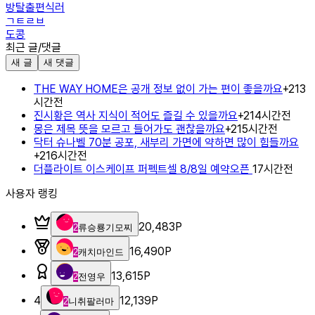
방탈출편식러
ㄱㅌㄹㅂ
도콩
최근 글/댓글
새 글
새 댓글
THE WAY HOME은 공개 정보 없이 가는 편이 좋을까요
+
2
13
시간전
진시황은 역사 지식이 적어도 즐길 수 있을까요
+
2
14시간전
몽은 제목 뜻을 모르고 들어가도 괜찮을까요
+
2
15시간전
닥터 슈나벨 70분 공포, 새부리 가면에 약하면 많이 힘들까요
+
2
16시간전
더플라이트 이스케이프 퍼펙트셀 8/8일 예약오픈
17시간전
사용자 랭킹
20,483
P
2
류승룡기모찌
16,490
P
2
캐치마인드
13,615
P
2
전영우
4
12,139
P
2
니취팔러마