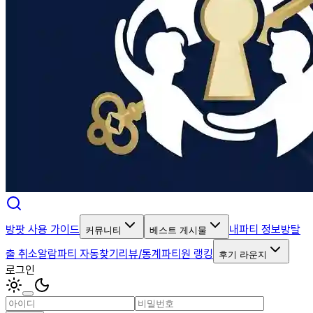
방팟 사용 가이드
내파티 정보
방탈
커뮤니티
베스트 게시물
출 취소알람
파티 자동찾기
리뷰/통계
파티원 랭킹
후기 라운지
로그인