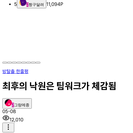
5
11,094
P
2
짱구달려
방탈출 한줄평
최후의 낙원은 팀워크가 체감됨
2
그랑메종
05-08
12,010