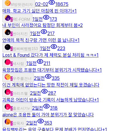
02-02
18675
M
방팟관리자
매화, 학교 가기 싫던 아침에 핀 이야기
+
1
1일전
173
2
RE-FORM
내 부인이 사라졌어요 탐정단 회계부터 봄
+
2
1일전
217
2
썬더치킨
연애의 목적 친구랑 가면 이런 꼴 납니다
+
1
1일전
223
2
삡삐삐삡삡153
Lost & Found 갔다가 제 체력도 분실 처리됨 ㅋㅋ
+
1
1일전
211
2
세사람
육향찻집은 조용한 대기부터 분위기가 시작됐습니다
+
1
2일전
335
2
우주를건너
이건 계획에 없었는디는 망한 작전이 제일 웃겼습니다
2일전
287
2
아리즈웰
괴록은 어린이 방송국 기록이 서늘하게 남았습니다
+
1
2일전
318
2
홀로서기v
alone은 조용한 둘이 가야 분위기가 잘 맞았습니다
2일전
353
2
밥묵자
뮤직팩토리는 음악 구출보다 문제 분배가 먼저였습니다
+
1