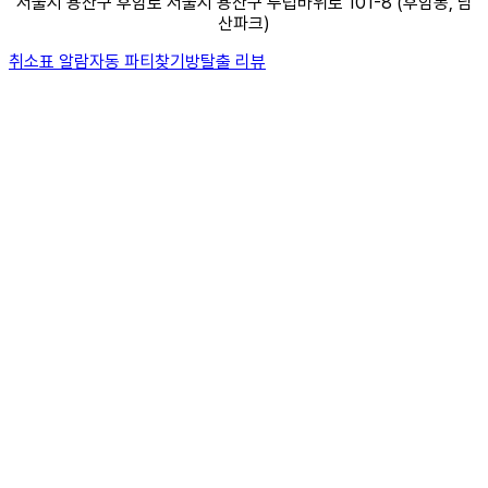
서울시 용산구 후암로 서울시 용산구 두텁바위로 101-8 (후암동, 남
산파크)
취소표 알람
자동 파티찾기
방탈출 리뷰