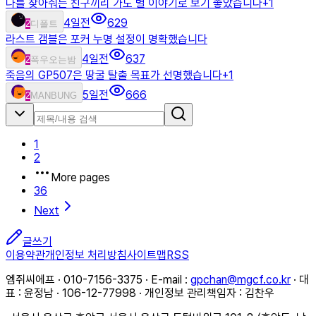
나를 찾아줘는 친구끼리 가도 별 이야기로 보기 좋았습니다
+
1
4일전
629
2
디폴트
라스트 갬블은 포커 누명 설정이 명확했습니다
4일전
637
2
폭우오는밤
죽음의 GP507은 땅굴 탈출 목표가 선명했습니다
+
1
5일전
666
2
MANBUNG
1
2
More pages
36
Next
글쓰기
이용약관
개인정보 처리방침
사이트맵
RSS
엠쥐씨에프 · 010-7156-3375 · E-mail :
gpchan@mgcf.co.kr
· 대
표 : 윤정남 · 106-12-77998 · 개인정보 관리책임자 : 김찬우