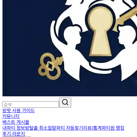
방팟 사용 가이드
커뮤니티
베스트 게시물
내파티 정보
방탈출 취소알람
파티 자동찾기
리뷰/통계
파티원 랭킹
후기 라운지