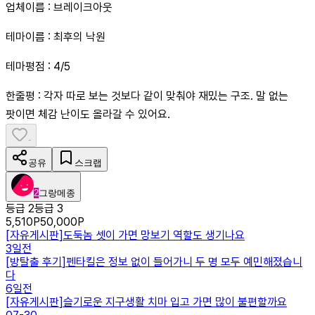
업체이름 : 브레이크아웃
테마이름 : 최후의 낙원
테마평점 : 4/5
한줄평 : 각자 따로 보는 것보다 같이 맞춰야 재밌는 구조. 말 없는
팟이면 체감 난이도 올라갈 수 있어요.
-
공유
스크랩
2
그랑메종
등급 2
등급 3
5,510
P
50,000
P
[
자유게시판
]
도둑놈 셋이 가면 망보기 역할도 생기나요
3일전
[
방탈출 후기
]
펜타킬은 정보 없이 들어가니 두 명 모두 예민해졌습니
다
6일전
[
자유게시판
]
슬기로운 지구생활 치마 입고 가면 많이 불편할까요