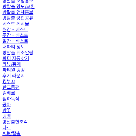
방탈출 모임홍보
방탈출 양도/교환
방탈출 업체홍보
방탈출 궁합공유
베스트 게시물
월간 - 베스트
주간 - 베스트
일간 - 베스트
내파티 정보
방탈출 취소알람
파티 자동찾기
리뷰/통계
파티원 랭킹
후기 라운지
킹부끄
한교동팬
김베르
월하독작
공아
방꽃
뱅뱅
방탈출한조각
나르
AJ방탈출