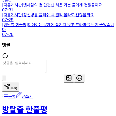
5일전
[
자유게시판
]
뱃사람의 별 단편선 처음 가는 둘에게 괜찮을까요
07-31
[
자유게시판
]
정신병동 플래쉬 백 원작 몰라도 괜찮을까요
07-29
[
방탈출 한줄평
]
디데이는 문제에 쫓기지 않고 드라마를 보기 좋았습니
다
07-26
댓글
등록
목록
글쓰기
방탈출 한줄평