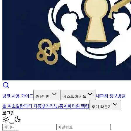
방팟 사용 가이드
내파티 정보
방탈
커뮤니티
베스트 게시물
출 취소알람
파티 자동찾기
리뷰/통계
파티원 랭킹
후기 라운지
로그인