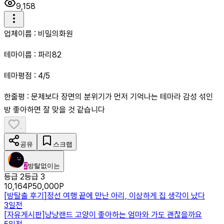
9,158
업체이름 : 비밀의화원
테마이름 : 파리82
테마평점 : 4/5
한줄평 : 문제보다 장면의 분위기가 먼저 기억나는 테마라 감성 섞인
방 좋아하면 잘 맞을 것 같습니다
-
공유
스크랩
2
방탈없이는
등급 2
등급 3
10,164
P
50,000
P
[
방탈출 후기
]
정선 여행 끝에 만난 아리, 이상하게 집 생각이 났다
3일전
[
자유게시판
]
냥냥랜드 고양이 좋아하는 엄마와 가도 괜찮을까요