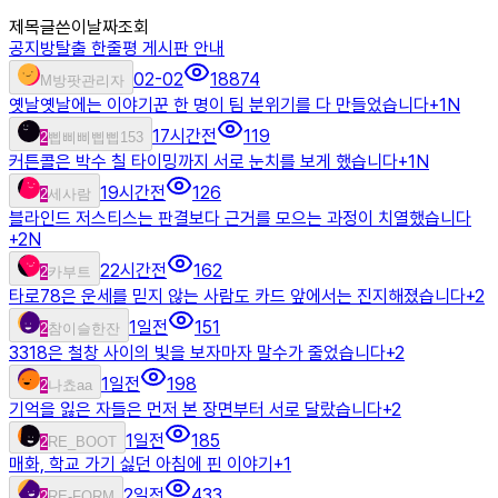
제목
글쓴이
날짜
조회
공지
방탈출 한줄평 게시판 안내
02-02
18874
M
방팟관리자
옛날옛날에는 이야기꾼 한 명이 팀 분위기를 다 만들었습니다
+
1
N
17시간전
119
2
삡삐삐삡삡153
커튼콜은 박수 칠 타이밍까지 서로 눈치를 보게 했습니다
+
1
N
19시간전
126
2
세사람
블라인드 저스티스는 판결보다 근거를 모으는 과정이 치열했습니다
+
2
N
22시간전
162
2
카부트
타로78은 운세를 믿지 않는 사람도 카드 앞에서는 진지해졌습니다
+
2
1일전
151
2
참이슬한잔
3318은 철창 사이의 빛을 보자마자 말수가 줄었습니다
+
2
1일전
198
2
나쵸aa
기억을 잃은 자들은 먼저 본 장면부터 서로 달랐습니다
+
2
1일전
185
2
RE_BOOT
매화, 학교 가기 싫던 아침에 핀 이야기
+
1
2일전
433
2
RE-FORM