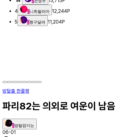
13,715
P
2
전영우
4
12,244
P
2
니취팔러마
5
11,204
P
2
짱구달려
방탈출 한줄평
파리82는 의외로 여운이 남음
2
방탈없이는
06-01