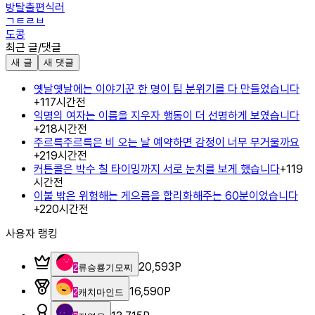
방탈출편식러
ㄱㅌㄹㅂ
도콩
최근 글/댓글
새 글
새 댓글
옛날옛날에는 이야기꾼 한 명이 팀 분위기를 다 만들었습니다
+
1
17시간전
익명의 여자는 이름을 지우자 행동이 더 선명하게 보였습니다
+
2
18시간전
주르륵주르륵은 비 오는 날 예약하면 감정이 너무 무거울까요
+
2
19시간전
커튼콜은 박수 칠 타이밍까지 서로 눈치를 보게 했습니다
+
1
19
시간전
이불 밖은 위험해는 게으름을 합리화해주는 60분이었습니다
+
2
20시간전
사용자 랭킹
20,593
P
2
류승룡기모찌
16,590
P
2
캐치마인드