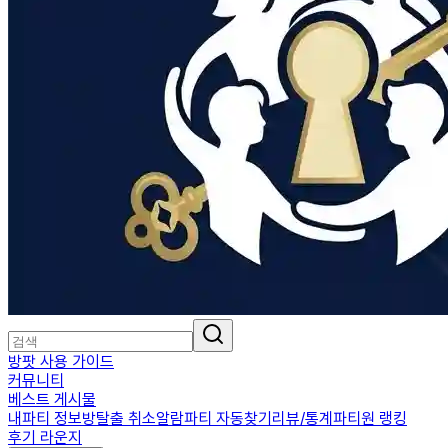
방팟 사용 가이드
커뮤니티
베스트 게시물
내파티 정보
방탈출 취소알람
파티 자동찾기
리뷰/통계
파티원 랭킹
후기 라운지