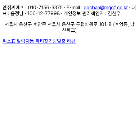
엠쥐씨에프 · 010-7156-3375 · E-mail :
gpchan@mgcf.co.kr
· 대
표 : 윤정남 · 106-12-77998 · 개인정보 관리책임자 : 김찬우
서울시 용산구 후암로 서울시 용산구 두텁바위로 101-8 (후암동, 남
산파크)
취소표 알람
자동 파티찾기
방탈출 리뷰