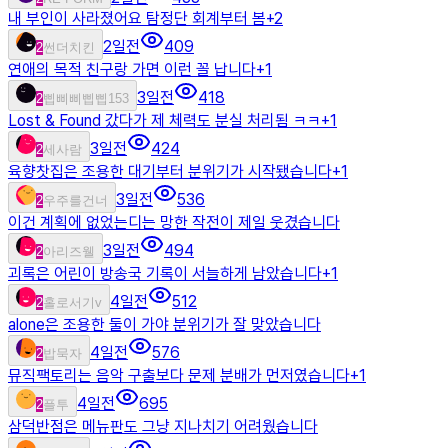
내 부인이 사라졌어요 탐정단 회계부터 봄
+
2
2일전
409
2
썬더치킨
연애의 목적 친구랑 가면 이런 꼴 납니다
+
1
3일전
418
2
삡삐삐삡삡153
Lost & Found 갔다가 제 체력도 분실 처리됨 ㅋㅋ
+
1
3일전
424
2
세사람
육향찻집은 조용한 대기부터 분위기가 시작됐습니다
+
1
3일전
536
2
우주를건너
이건 계획에 없었는디는 망한 작전이 제일 웃겼습니다
3일전
494
2
아리즈웰
괴록은 어린이 방송국 기록이 서늘하게 남았습니다
+
1
4일전
512
2
홀로서기v
alone은 조용한 둘이 가야 분위기가 잘 맞았습니다
4일전
576
2
밥묵자
뮤직팩토리는 음악 구출보다 문제 분배가 먼저였습니다
+
1
4일전
695
2
플투
삼덕반점은 메뉴판도 그냥 지나치기 어려웠습니다