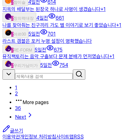
4일전
614
2
참이슬
지옥의 배달부는 된장국 하나로 사명이 생겼습니다
+
1
4일전
661
2
창의력대장
나를 찾아줘는 친구끼리 가도 별 이야기로 보기 좋았습니다
+
1
5일전
701
2
야르00
라스트 갬블은 포커 누명 설정이 명확했습니다
5일전
675
2
RE-FORM
뮤직팩토리는 음악 구출보다 문제 분배가 먼저였습니다
+
1
5일전
754
2
우리가남이가
1
2
More pages
36
Next
글쓰기
이용약관
개인정보 처리방침
사이트맵
RSS