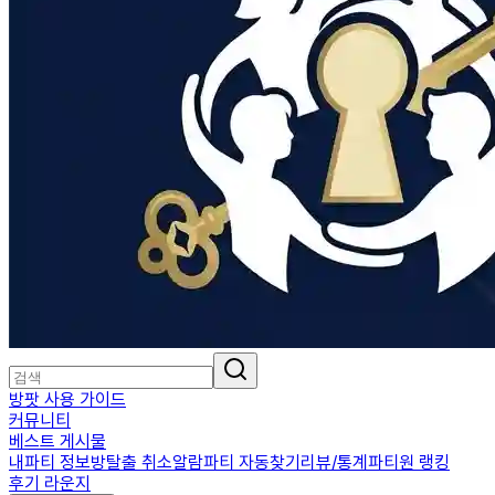
방팟 사용 가이드
커뮤니티
베스트 게시물
내파티 정보
방탈출 취소알람
파티 자동찾기
리뷰/통계
파티원 랭킹
후기 라운지