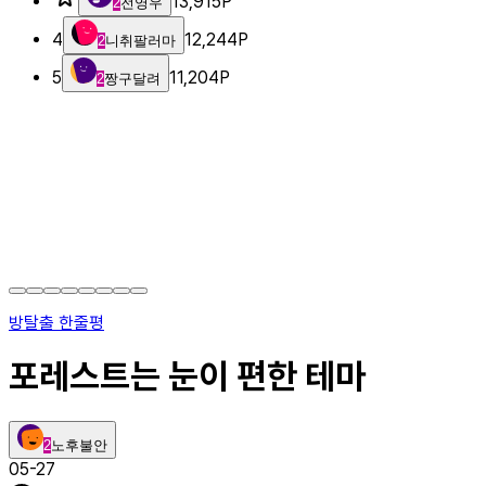
13,915
P
2
전영우
4
12,244
P
2
니취팔러마
5
11,204
P
2
짱구달려
방탈출 한줄평
포레스트는 눈이 편한 테마
2
노후불안
05-27