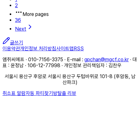
2
More pages
36
Next
글쓰기
이용약관
개인정보 처리방침
사이트맵
RSS
엠쥐씨에프 · 010-7156-3375 · E-mail :
gpchan@mgcf.co.kr
· 대
표 : 윤정남 · 106-12-77998 · 개인정보 관리책임자 : 김찬우
서울시 용산구 후암로 서울시 용산구 두텁바위로 101-8 (후암동, 남
산파크)
취소표 알람
자동 파티찾기
방탈출 리뷰