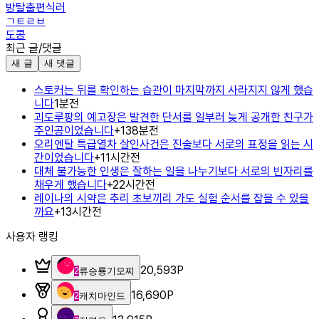
방탈출편식러
ㄱㅌㄹㅂ
도콩
최근 글/댓글
새 글
새 댓글
스토커는 뒤를 확인하는 습관이 마지막까지 사라지지 않게 했습
니다
1분전
괴도루팡의 예고장은 발견한 단서를 일부러 늦게 공개한 친구가
주인공이었습니다
+
1
38분전
오리엔탈 특급열차 살인사건은 진술보다 서로의 표정을 읽는 시
간이었습니다
+
1
1시간전
대체 불가능한 인생은 잘하는 일을 나누기보다 서로의 빈자리를
채우게 했습니다
+
2
2시간전
레이나의 시약은 추리 초보끼리 가도 실험 순서를 잡을 수 있을
까요
+
1
3시간전
사용자 랭킹
20,593
P
2
류승룡기모찌
16,690
P
2
캐치마인드