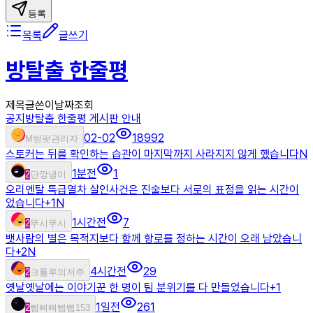
등록
목록
글쓰기
방탈출 한줄평
제목
글쓴이
날짜
조회
공지
방탈출 한줄평 게시판 안내
02-02
18992
M
방팟관리자
스토커는 뒤를 확인하는 습관이 마지막까지 사라지지 않게 했습니다
N
1분전
1
2
단깡냉이
오리엔탈 특급열차 살인사건은 진술보다 서로의 표정을 읽는 시간이
었습니다
+
1
N
1시간전
7
2
뚜시뚜시
뱃사람의 별은 목적지보다 함께 항로를 정하는 시간이 오래 남았습니
다
+
2
N
4시간전
29
2
크툴루의저주
옛날옛날에는 이야기꾼 한 명이 팀 분위기를 다 만들었습니다
+
1
1일전
261
2
삡삐삐삡삡153