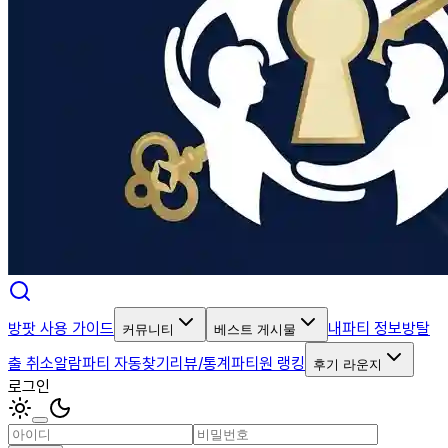
방팟 사용 가이드
내파티 정보
방탈
커뮤니티
베스트 게시물
출 취소알람
파티 자동찾기
리뷰/통계
파티원 랭킹
후기 라운지
로그인