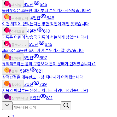
4일전
545
2
세사람
육향찻집은 조용한 대기부터 분위기가 시작됐습니다
+
1
4일전
646
2
우주를건너
이건 계획에 없었는디는 망한 작전이 제일 웃겼습니다
4일전
610
2
아리즈웰
괴록은 어린이 방송국 기록이 서늘하게 남았습니다
+
1
5일전
645
2
홀로서기v
alone은 조용한 둘이 가야 분위기가 잘 맞았습니다
5일전
697
2
밥묵자
뮤직팩토리는 음악 구출보다 문제 분배가 먼저였습니다
+
1
5일전
821
2
플투
삼덕반점은 메뉴판도 그냥 지나치기 어려웠습니다
5일전
739
2
참이슬
지옥의 배달부는 된장국 하나로 사명이 생겼습니다
+
1
5일전
811
2
창의력대장
1