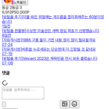
2
노후불안
등급 2
등급 3
9,913
P
50,000
P
[
방탈출 후기
]
이불 밖은 위험해는 게으름을 합리화해주는 60분이었
습니다
1일전
[
방탈출 한줄평
]
수상한 미술관은 새벽 잠입 목표가 선명했습니다
6일전
[
자유게시판
]
1986 구룡 둘이 가면 내용 정리 많이 필요할까요
07-24
[
자유게시판
]
버튼을 누르세요는 단순한데 더 긴장될 것 같네요
07-19
[
방탈출 후기
]
Vincent 2023은 제목만큼 전시 보듯 흘렀습니다
07-09
댓글