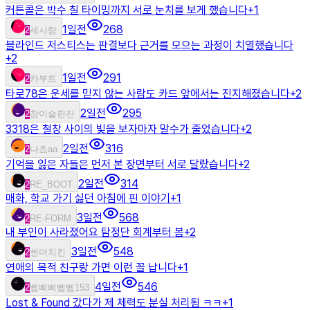
커튼콜은 박수 칠 타이밍까지 서로 눈치를 보게 했습니다
+
1
1일전
268
2
세사람
블라인드 저스티스는 판결보다 근거를 모으는 과정이 치열했습니다
+
2
1일전
291
2
카부트
타로78은 운세를 믿지 않는 사람도 카드 앞에서는 진지해졌습니다
+
2
2일전
295
2
참이슬한잔
3318은 철창 사이의 빛을 보자마자 말수가 줄었습니다
+
2
2일전
316
2
나쵸aa
기억을 잃은 자들은 먼저 본 장면부터 서로 달랐습니다
+
2
2일전
314
2
RE_BOOT
매화, 학교 가기 싫던 아침에 핀 이야기
+
1
3일전
568
2
RE-FORM
내 부인이 사라졌어요 탐정단 회계부터 봄
+
2
3일전
548
2
썬더치킨
연애의 목적 친구랑 가면 이런 꼴 납니다
+
1
4일전
546
2
삡삐삐삡삡153
Lost & Found 갔다가 제 체력도 분실 처리됨 ㅋㅋ
+
1