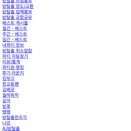
방탈출 모임홍보
방탈출 양도/교환
방탈출 업체홍보
방탈출 궁합공유
베스트 게시물
월간 - 베스트
주간 - 베스트
일간 - 베스트
내파티 정보
방탈출 취소알람
파티 자동찾기
리뷰/통계
파티원 랭킹
후기 라운지
킹부끄
한교동팬
김베르
월하독작
공아
방꽃
뱅뱅
방탈출한조각
나르
AJ방탈출