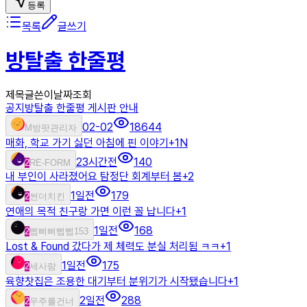
등록
목록
글쓰기
방탈출 한줄평
제목
글쓴이
날짜
조회
공지
방탈출 한줄평 게시판 안내
02-02
18644
M
방팟관리자
매화, 학교 가기 싫던 아침에 핀 이야기
+
1
N
23시간전
140
2
RE-FORM
내 부인이 사라졌어요 탐정단 회계부터 봄
+
2
1일전
179
2
썬더치킨
연애의 목적 친구랑 가면 이런 꼴 납니다
+
1
1일전
168
2
삡삐삐삡삡153
Lost & Found 갔다가 제 체력도 분실 처리됨 ㅋㅋ
+
1
1일전
175
2
세사람
육향찻집은 조용한 대기부터 분위기가 시작됐습니다
+
1
2일전
288
2
우주를건너