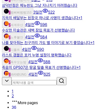
2
우리가남이가
삼덕반점은 메뉴판도 그냥 지나치기 어려웠습니다
3일전
522
2
삡삐삐삡삡153
지옥의 배달부는 된장국 하나로 사명이 생겼습니다
+
1
4일전
596
2
세계유산
수상한 미술관은 새벽 잠입 목표가 선명했습니다
4일전
584
2
노후불안
나를 찾아줘는 친구끼리 가도 별 이야기로 보기 좋았습니다
+
1
4일전
590
2
디폴트
라스트 갬블은 포커 누명 설정이 명확했습니다
4일전
588
2
폭우오는밤
죽음의 GP507은 땅굴 탈출 목표가 선명했습니다
+
1
4일전
625
2
MANBUNG
1
2
More pages
36