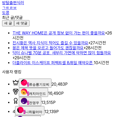
방탈출편식러
ㄱㅌㄹㅂ
도콩
최근 글/댓글
새 글
새 댓글
THE WAY HOME은 공개 정보 없이 가는 편이 좋을까요
+
2
6
시간전
진시황은 역사 지식이 적어도 즐길 수 있을까요
+
2
7시간전
몽은 제목 뜻을 모르고 들어가도 괜찮을까요
+
2
8시간전
닥터 슈나벨 70분 공포, 새부리 가면에 약하면 많이 힘들까요
+
2
9시간전
더플라이트 이스케이프 퍼펙트셀 8/8일 예약오픈
10시간전
사용자 랭킹
20,483
P
2
류승룡기모찌
16,490
P
2
캐치마인드
13,515
P
2
전영우
4
12,139
P
2
니취팔러마