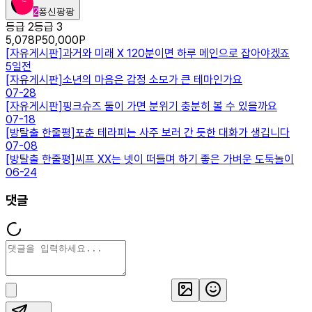
2
퐁신팡팡
등급 2
등급 3
5,078
P
50,000
P
[
자유게시판
]
과거와 미래 X 120분이면 하루 메인으로 잡아야겠죠
5일전
[
자유게시판
]
소년의 마음은 감정 소모가 큰 테마인가요
07-28
[
자유게시판
]
핑크슈즈 둘이 가면 분위기 충분히 볼 수 있을까요
07-18
[
방탈출 한줄평
]
포춘 테라피는 사주 보러 간 듯한 대화가 생깁니다
07-08
[
방탈출 한줄평
]
씨프 XX는 넷이 떠들며 하기 좋은 가벼운 도둑놀이
06-24
댓글