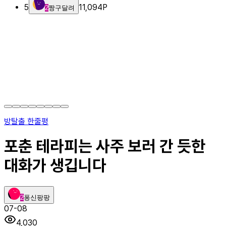
5
11,094
P
2
짱구달려
방탈출 한줄평
포춘 테라피는 사주 보러 간 듯한
대화가 생깁니다
2
퐁신팡팡
07-08
4,030