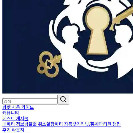
방팟 사용 가이드
커뮤니티
베스트 게시물
내파티 정보
방탈출 취소알람
파티 자동찾기
리뷰/통계
파티원 랭킹
후기 라운지