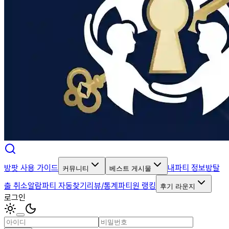
방팟 사용 가이드
내파티 정보
방탈
커뮤니티
베스트 게시물
출 취소알람
파티 자동찾기
리뷰/통계
파티원 랭킹
후기 라운지
로그인