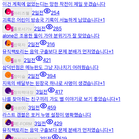
이건 계획에 없었는디는 망한 작전이 제일 웃겼습니다
2일전
254
2
아리즈웰
괴록은 어린이 방송국 기록이 서늘하게 남았습니다
+
1
2일전
285
2
홀로서기v
alone은 조용한 둘이 가야 분위기가 잘 맞았습니다
2일전
316
2
밥묵자
뮤직팩토리는 음악 구출보다 문제 분배가 먼저였습니다
+
1
2일전
421
2
플투
삼덕반점은 메뉴판도 그냥 지나치기 어려웠습니다
2일전
394
2
참이슬
지옥의 배달부는 된장국 하나로 사명이 생겼습니다
+
1
3일전
417
2
창의력대장
나를 찾아줘는 친구끼리 가도 별 이야기로 보기 좋았습니다
+
1
3일전
459
2
야르00
라스트 갬블은 포커 누명 설정이 명확했습니다
3일전
429
2
RE-FORM
뮤직팩토리는 음악 구출보다 문제 분배가 먼저였습니다
+
1
3일전
519