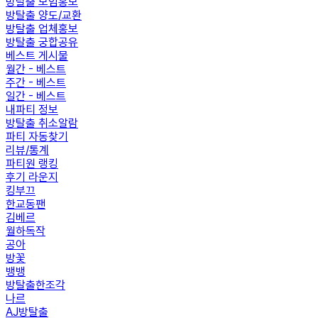
방탈출 모임홍보
방탈출 양도/교환
방탈출 업체홍보
방탈출 궁합공유
베스트 게시물
월간 - 베스트
주간 - 베스트
일간 - 베스트
내파티 정보
방탈출 취소알람
파티 자동찾기
리뷰/통계
파티원 랭킹
후기 라운지
킹부끄
한교동팬
김베르
월하독작
공아
방꽃
뱅뱅
방탈출한조각
나르
AJ방탈출