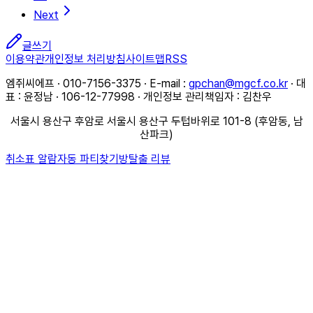
Next
글쓰기
이용약관
개인정보 처리방침
사이트맵
RSS
엠쥐씨에프 · 010-7156-3375 · E-mail :
gpchan@mgcf.co.kr
· 대
표 : 윤정남 · 106-12-77998 · 개인정보 관리책임자 : 김찬우
서울시 용산구 후암로 서울시 용산구 두텁바위로 101-8 (후암동, 남
산파크)
취소표 알람
자동 파티찾기
방탈출 리뷰