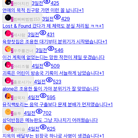
3일전
425
2
썬더치킨
연애의 목적 친구랑 가면 이런 꼴 납니다
+
1
3일전
429
2
삡삐삐삡삡153
Lost & Found 갔다가 제 체력도 분실 처리됨 ㅋㅋ
+
1
3일전
431
2
세사람
육향찻집은 조용한 대기부터 분위기가 시작됐습니다
+
1
3일전
546
2
우주를건너
이건 계획에 없었는디는 망한 작전이 제일 웃겼습니다
4일전
509
2
아리즈웰
괴록은 어린이 방송국 기록이 서늘하게 남았습니다
+
1
4일전
523
2
홀로서기v
alone은 조용한 둘이 가야 분위기가 잘 맞았습니다
4일전
595
2
밥묵자
뮤직팩토리는 음악 구출보다 문제 분배가 먼저였습니다
+
1
4일전
702
2
플투
삼덕반점은 메뉴판도 그냥 지나치기 어려웠습니다
4일전
625
2
참이슬
지옥의 배달부는 된장국 하나로 사명이 생겼습니다
+
1