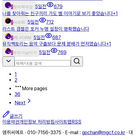
5일전
679
2
창의력대장
나를 찾아줘는 친구끼리 가도 별 이야기로 보기 좋았습니다
+
1
5일전
712
2
야르00
라스트 갬블은 포커 누명 설정이 명확했습니다
5일전
687
2
RE-FORM
뮤직팩토리는 음악 구출보다 문제 분배가 먼저였습니다
+
1
5일전
769
2
우리가남이가
1
2
More pages
36
Next
글쓰기
이용약관
개인정보 처리방침
사이트맵
RSS
엠쥐씨에프 · 010-7156-3375 · E-mail :
gpchan@mgcf.co.kr
· 대