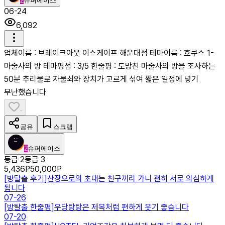
2
슈퍼에이스
06-24
6,092
업체이름 : 브레이크아웃 이스케이프 해운대점 테마이름 : 호쿠스 1-
마술사의 방 테마평점 : 3/5 한줄평 : 도망친 마술사의 방을 조사하는
50분 추리물로 자물쇠와 장치가 고르게 섞여 짧은 일정에 넣기
무난했습니다
-
공유
스크랩
2
슈퍼에이스
등급 2
등급 3
5,436
P
50,000
P
[
방탈출 후기
]
산장으로의 초대는 친구끼리 가니 괜히 서로 의심하게
됩니다
07-26
[
방탈출 한줄평
]
우당탕탕은 제목처럼 편하게 웃기 좋습니다
07-20