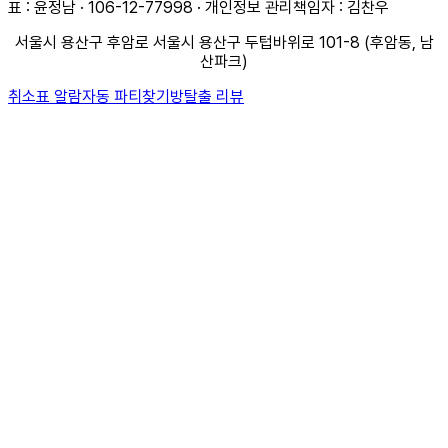
표 : 윤정남 · 106-12-77998 · 개인정보 관리책임자 : 김찬우
서울시 용산구 후암로 서울시 용산구 두텁바위로 101-8 (후암동, 남
산파크)
취소표 알람
자동 파티찾기
방탈출 리뷰