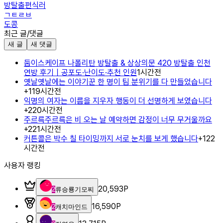
방탈출편식러
ㄱㅌㄹㅂ
도콩
최근 글/댓글
새 글
새 댓글
둠이스케이프 나폴리탄 방탈출 & 상상의문 420 방탈출 인천
연방 후기｜공포도·난이도·추천 인원
1시간전
옛날옛날에는 이야기꾼 한 명이 팀 분위기를 다 만들었습니다
+
1
19시간전
익명의 여자는 이름을 지우자 행동이 더 선명하게 보였습니다
+
2
20시간전
주르륵주르륵은 비 오는 날 예약하면 감정이 너무 무거울까요
+
2
21시간전
커튼콜은 박수 칠 타이밍까지 서로 눈치를 보게 했습니다
+
1
22
시간전
사용자 랭킹
20,593
P
2
류승룡기모찌
16,590
P
2
캐치마인드