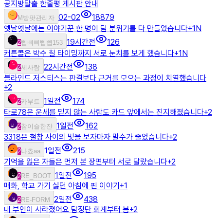
공지
방탈출 한줄평 게시판 안내
02-02
18879
M
방팟관리자
옛날옛날에는 이야기꾼 한 명이 팀 분위기를 다 만들었습니다
+
1
N
19시간전
126
2
삡삐삐삡삡153
커튼콜은 박수 칠 타이밍까지 서로 눈치를 보게 했습니다
+
1
N
22시간전
138
2
세사람
블라인드 저스티스는 판결보다 근거를 모으는 과정이 치열했습니다
+
2
1일전
174
2
카부트
타로78은 운세를 믿지 않는 사람도 카드 앞에서는 진지해졌습니다
+
2
1일전
162
2
참이슬한잔
3318은 철창 사이의 빛을 보자마자 말수가 줄었습니다
+
2
1일전
215
2
나쵸aa
기억을 잃은 자들은 먼저 본 장면부터 서로 달랐습니다
+
2
1일전
195
2
RE_BOOT
매화, 학교 가기 싫던 아침에 핀 이야기
+
1
2일전
438
2
RE-FORM
내 부인이 사라졌어요 탐정단 회계부터 봄
+
2