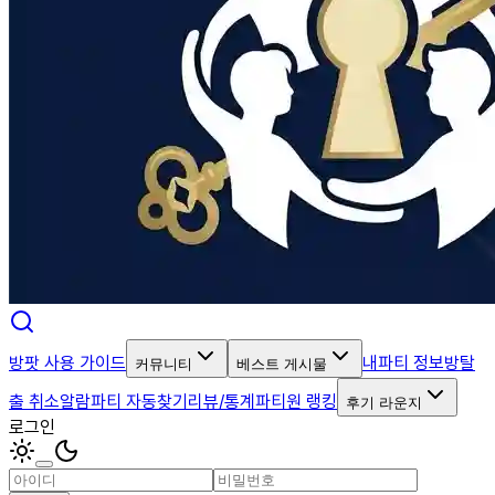
방팟 사용 가이드
내파티 정보
방탈
커뮤니티
베스트 게시물
출 취소알람
파티 자동찾기
리뷰/통계
파티원 랭킹
후기 라운지
로그인