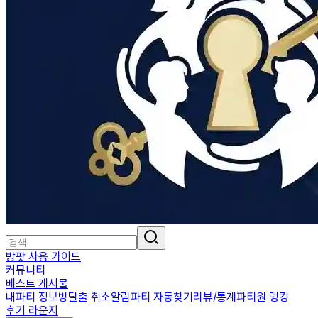
방팟 사용 가이드
커뮤니티
베스트 게시물
내파티 정보
방탈출 취소알람
파티 자동찾기
리뷰/통계
파티원 랭킹
후기 라운지