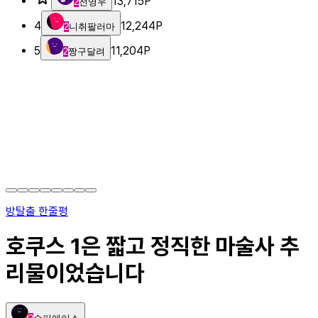
13,715
P
2
전영우
4
12,244
P
2
니취팔러마
5
11,204
P
2
짱구달려
방탈출 한줄평
호쿠스 1은 짧고 정직한 마술사 추
리물이었습니다