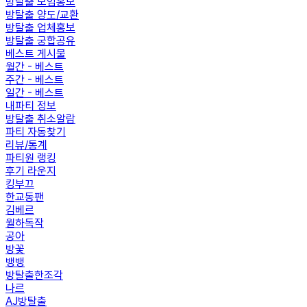
방탈출 모임홍보
방탈출 양도/교환
방탈출 업체홍보
방탈출 궁합공유
베스트 게시물
월간 - 베스트
주간 - 베스트
일간 - 베스트
내파티 정보
방탈출 취소알람
파티 자동찾기
리뷰/통계
파티원 랭킹
후기 라운지
킹부끄
한교동팬
김베르
월하독작
공아
방꽃
뱅뱅
방탈출한조각
나르
AJ방탈출