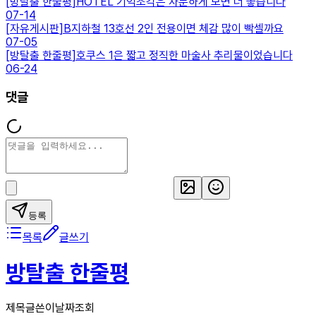
[
방탈출 한줄평
]
HOTEL 기억조각은 차분하게 보면 더 좋습니다
07-14
[
자유게시판
]
B지하철 13호선 2인 전용이면 체감 많이 빡셀까요
07-05
[
방탈출 한줄평
]
호쿠스 1은 짧고 정직한 마술사 추리물이었습니다
06-24
댓글
등록
목록
글쓰기
방탈출 한줄평
제목
글쓴이
날짜
조회