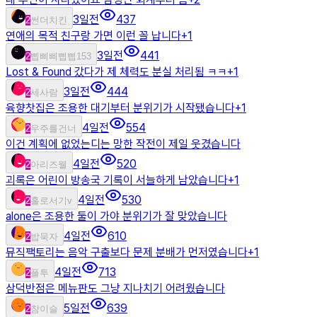
3일전
437
2
썬더치킨
연애의 목적 친구랑 가면 이런 꼴 납니다
+
1
3일전
441
2
삡삐삐삡삡153
Lost & Found 갔다가 제 체력도 분실 처리됨 ㅋㅋ
+
1
3일전
444
2
세사람
육향찻집은 조용한 대기부터 분위기가 시작됐습니다
+
1
4일전
554
2
우주를건너
이건 계획에 없었는디는 망한 작전이 제일 웃겼습니다
4일전
520
2
아리즈웰
괴록은 어린이 방송국 기록이 서늘하게 남았습니다
+
1
4일전
530
2
홀로서기v
alone은 조용한 둘이 가야 분위기가 잘 맞았습니다
4일전
610
2
밥묵자
뮤직팩토리는 음악 구출보다 문제 분배가 먼저였습니다
+
1
4일전
713
2
플투
삼덕반점은 메뉴판도 그냥 지나치기 어려웠습니다
5일전
639
2
참이슬