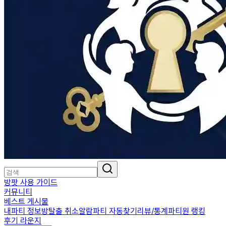
방팟 사용 가이드
커뮤니티
베스트 게시물
내파티 정보
방탈출 취소알람
파티 자동찾기
리뷰/통계
파티원 랭킹
후기 라운지