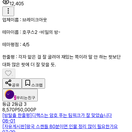
12,405
업체이름 : 브레이크아웃
테마이름 : 호쿠스2 -비밀의 방-
테마평점 : 4/5
한줄평 : 각자 맡은 걸 잘 굴려야 재밌는 쪽이라 말 안 하는 팟보단
대화 많은 팟에 더 잘 맞을 듯.
-
공유
스크랩
2
우리는친구
등급 2
등급 3
8,570
P
50,000
P
[
방탈출 한줄평
]
디핵스는 암호 푸는 팀워크가 잘 맞았습니다
08-01
[
자유게시판
]
왕국 스캔들 80분이면 인물 정리 많이 필요한가요