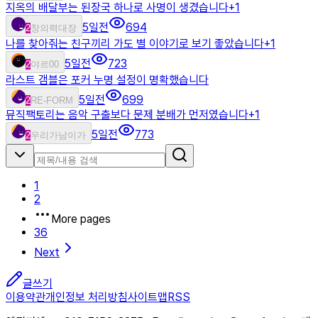
지옥의 배달부는 된장국 하나로 사명이 생겼습니다
+
1
5일전
694
2
창의력대장
나를 찾아줘는 친구끼리 가도 별 이야기로 보기 좋았습니다
+
1
5일전
723
2
야르00
라스트 갬블은 포커 누명 설정이 명확했습니다
5일전
699
2
RE-FORM
뮤직팩토리는 음악 구출보다 문제 분배가 먼저였습니다
+
1
5일전
773
2
우리가남이가
1
2
More pages
36
Next
글쓰기
이용약관
개인정보 처리방침
사이트맵
RSS