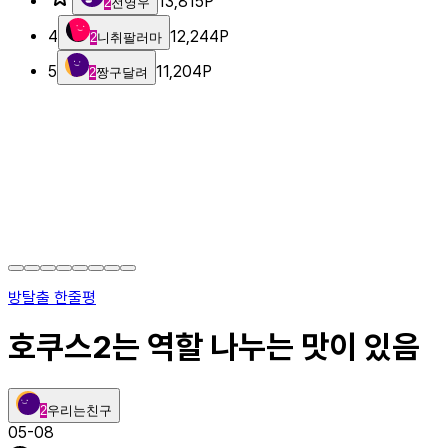
13,815
P
2
전영우
4
12,244
P
2
니취팔러마
5
11,204
P
2
짱구달려
방탈출 한줄평
호쿠스2는 역할 나누는 맛이 있음
2
우리는친구
05-08