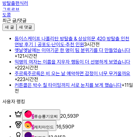
방탈출편식러
ㄱㅌㄹㅂ
도콩
최근 글/댓글
새 글
새 댓글
둠이스케이프 나폴리탄 방탈출 & 상상의문 420 방탈출 인천
연방 후기｜공포도·난이도·추천 인원
3시간전
옛날옛날에는 이야기꾼 한 명이 팀 분위기를 다 만들었습니다
+
1
21시간전
익명의 여자는 이름을 지우자 행동이 더 선명하게 보였습니다
+
2
22시간전
주르륵주르륵은 비 오는 날 예약하면 감정이 너무 무거울까요
+
2
23시간전
커튼콜은 박수 칠 타이밍까지 서로 눈치를 보게 했습니다
+
1
1일
전
사용자 랭킹
20,593
P
2
류승룡기모찌
16,590
P
2
캐치마인드