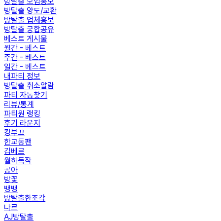
방탈출 모임홍보
방탈출 양도/교환
방탈출 업체홍보
방탈출 궁합공유
베스트 게시물
월간 - 베스트
주간 - 베스트
일간 - 베스트
내파티 정보
방탈출 취소알람
파티 자동찾기
리뷰/통계
파티원 랭킹
후기 라운지
킹부끄
한교동팬
김베르
월하독작
공아
방꽃
뱅뱅
방탈출한조각
나르
AJ방탈출