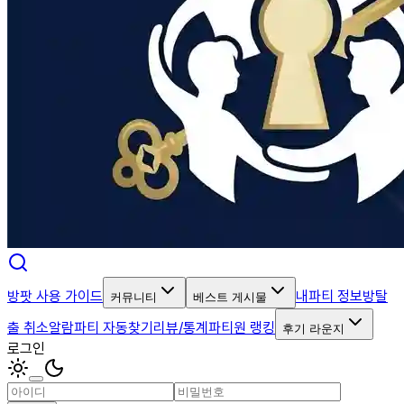
방팟 사용 가이드
내파티 정보
방탈
커뮤니티
베스트 게시물
출 취소알람
파티 자동찾기
리뷰/통계
파티원 랭킹
후기 라운지
로그인