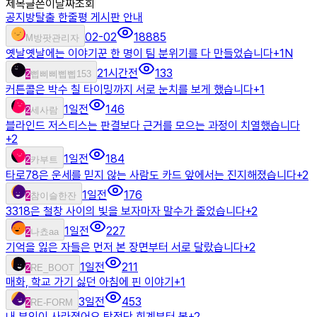
제목
글쓴이
날짜
조회
공지
방탈출 한줄평 게시판 안내
02-02
18885
M
방팟관리자
옛날옛날에는 이야기꾼 한 명이 팀 분위기를 다 만들었습니다
+
1
N
21시간전
133
2
삡삐삐삡삡153
커튼콜은 박수 칠 타이밍까지 서로 눈치를 보게 했습니다
+
1
1일전
146
2
세사람
블라인드 저스티스는 판결보다 근거를 모으는 과정이 치열했습니다
+
2
1일전
184
2
카부트
타로78은 운세를 믿지 않는 사람도 카드 앞에서는 진지해졌습니다
+
2
1일전
176
2
참이슬한잔
3318은 철창 사이의 빛을 보자마자 말수가 줄었습니다
+
2
1일전
227
2
나쵸aa
기억을 잃은 자들은 먼저 본 장면부터 서로 달랐습니다
+
2
1일전
211
2
RE_BOOT
매화, 학교 가기 싫던 아침에 핀 이야기
+
1
3일전
453
2
RE-FORM
내 부인이 사라졌어요 탐정단 회계부터 봄
+
2