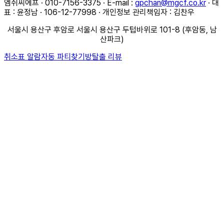
엠쥐씨에프 · 010-7156-3375 · E-mail :
gpchan@mgcf.co.kr
· 대
표 : 윤정남 · 106-12-77998 · 개인정보 관리책임자 : 김찬우
서울시 용산구 후암로 서울시 용산구 두텁바위로 101-8 (후암동, 남
산파크)
취소표 알람
자동 파티찾기
방탈출 리뷰