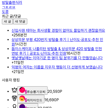
방탈출편식러
ㄱㅌㄹㅂ
도콩
최근 글/댓글
새 글
새 댓글
신입사원 테마는 회사생활 경험이 없어도 몰입하기 괜찮을까요
+
2
56분전
상상의문 부평 420번지 방탈출 후기｜난이도·공포도·추천 인
원
1시간전
둠이스케이프 나폴리탄 방탈출 & 상상의문 420 방탈출 인천
연방 후기｜공포도·난이도·추천 인원
16시간전
옛날옛날에는 이야기꾼 한 명이 팀 분위기를 다 만들었습니다
+
1
1일전
익명의 여자는 이름을 지우자 행동이 더 선명하게 보였습니다
+
2
1일전
사용자 랭킹
20,593
P
2
류승룡기모찌
16,690
P
2
캐치마인드