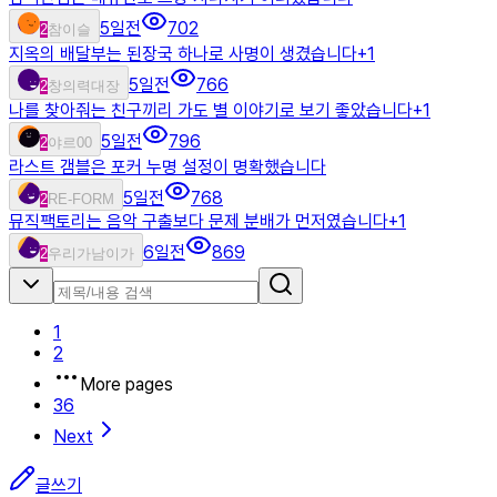
5일전
702
2
참이슬
지옥의 배달부는 된장국 하나로 사명이 생겼습니다
+
1
5일전
766
2
창의력대장
나를 찾아줘는 친구끼리 가도 별 이야기로 보기 좋았습니다
+
1
5일전
796
2
야르00
라스트 갬블은 포커 누명 설정이 명확했습니다
5일전
768
2
RE-FORM
뮤직팩토리는 음악 구출보다 문제 분배가 먼저였습니다
+
1
6일전
869
2
우리가남이가
1
2
More pages
36
Next
글쓰기