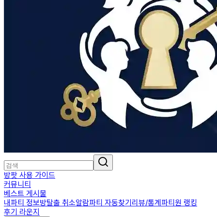
방팟 사용 가이드
커뮤니티
베스트 게시물
내파티 정보
방탈출 취소알람
파티 자동찾기
리뷰/통계
파티원 랭킹
후기 라운지