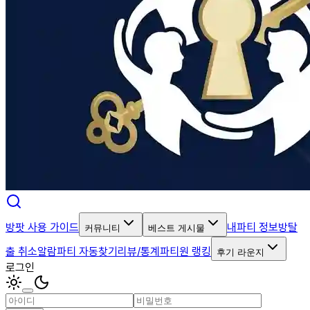
방팟 사용 가이드
내파티 정보
방탈
커뮤니티
베스트 게시물
출 취소알람
파티 자동찾기
리뷰/통계
파티원 랭킹
후기 라운지
로그인