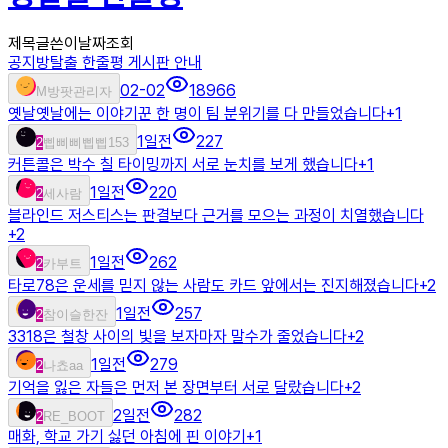
제목
글쓴이
날짜
조회
공지
방탈출 한줄평 게시판 안내
02-02
18966
M
방팟관리자
옛날옛날에는 이야기꾼 한 명이 팀 분위기를 다 만들었습니다
+
1
1일전
227
2
삡삐삐삡삡153
커튼콜은 박수 칠 타이밍까지 서로 눈치를 보게 했습니다
+
1
1일전
220
2
세사람
블라인드 저스티스는 판결보다 근거를 모으는 과정이 치열했습니다
+
2
1일전
262
2
카부트
타로78은 운세를 믿지 않는 사람도 카드 앞에서는 진지해졌습니다
+
2
1일전
257
2
참이슬한잔
3318은 철창 사이의 빛을 보자마자 말수가 줄었습니다
+
2
1일전
279
2
나쵸aa
기억을 잃은 자들은 먼저 본 장면부터 서로 달랐습니다
+
2
2일전
282
2
RE_BOOT
매화, 학교 가기 싫던 아침에 핀 이야기
+
1