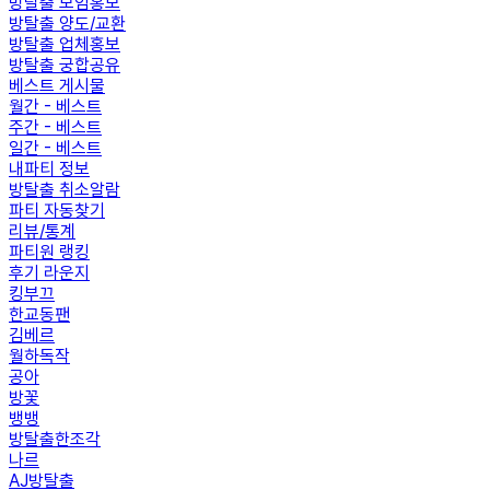
방탈출 모임홍보
방탈출 양도/교환
방탈출 업체홍보
방탈출 궁합공유
베스트 게시물
월간 - 베스트
주간 - 베스트
일간 - 베스트
내파티 정보
방탈출 취소알람
파티 자동찾기
리뷰/통계
파티원 랭킹
후기 라운지
킹부끄
한교동팬
김베르
월하독작
공아
방꽃
뱅뱅
방탈출한조각
나르
AJ방탈출