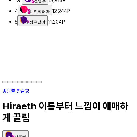
13,915
P
2
전영우
4
12,244
P
2
니취팔러마
5
11,204
P
2
짱구달려
방탈출 한줄평
Hiraeth 이름부터 느낌이 애매하
게 끌림