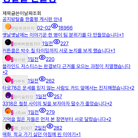
제목
글쓴이
날짜
조회
공지
방탈출 한줄평 게시판 안내
02-02
18966
M
방팟관리자
옛날옛날에는 이야기꾼 한 명이 팀 분위기를 다 만들었습니다
+
1
1일전
227
2
삡삐삐삡삡153
커튼콜은 박수 칠 타이밍까지 서로 눈치를 보게 했습니다
+
1
1일전
220
2
세사람
블라인드 저스티스는 판결보다 근거를 모으는 과정이 치열했습니다
+
2
1일전
262
2
카부트
타로78은 운세를 믿지 않는 사람도 카드 앞에서는 진지해졌습니다
+
2
1일전
257
2
참이슬한잔
3318은 철창 사이의 빛을 보자마자 말수가 줄었습니다
+
2
1일전
279
2
나쵸aa
기억을 잃은 자들은 먼저 본 장면부터 서로 달랐습니다
+
2
2일전
282
2
RE_BOOT
매화, 학교 가기 싫던 아침에 핀 이야기
+
1