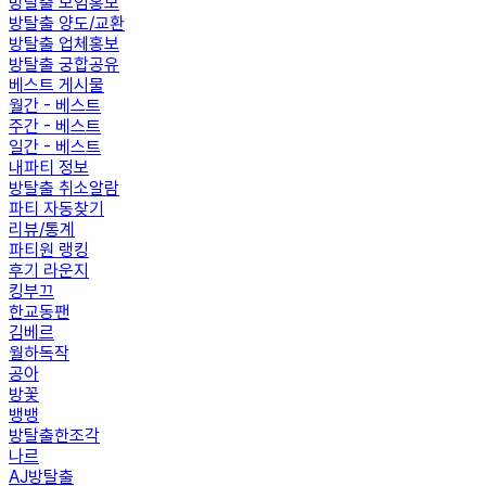
방탈출 모임홍보
방탈출 양도/교환
방탈출 업체홍보
방탈출 궁합공유
베스트 게시물
월간 - 베스트
주간 - 베스트
일간 - 베스트
내파티 정보
방탈출 취소알람
파티 자동찾기
리뷰/통계
파티원 랭킹
후기 라운지
킹부끄
한교동팬
김베르
월하독작
공아
방꽃
뱅뱅
방탈출한조각
나르
AJ방탈출