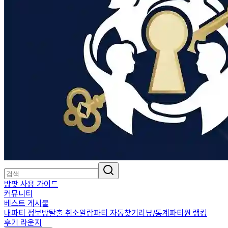
방팟 사용 가이드
커뮤니티
베스트 게시물
내파티 정보
방탈출 취소알람
파티 자동찾기
리뷰/통계
파티원 랭킹
후기 라운지