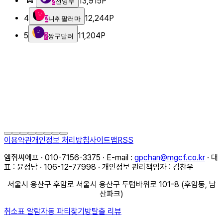
13,915
P
2
전영우
4
12,244
P
2
니취팔러마
5
11,204
P
2
짱구달려
이용약관
개인정보 처리방침
사이트맵
RSS
엠쥐씨에프 · 010-7156-3375 · E-mail :
gpchan@mgcf.co.kr
· 대
표 : 윤정남 · 106-12-77998 · 개인정보 관리책임자 : 김찬우
서울시 용산구 후암로 서울시 용산구 두텁바위로 101-8 (후암동, 남
산파크)
취소표 알람
자동 파티찾기
방탈출 리뷰