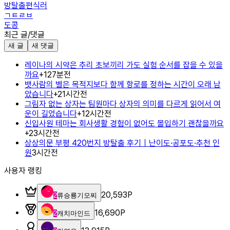
방탈출편식러
ㄱㅌㄹㅂ
도콩
최근 글/댓글
새 글
새 댓글
레이나의 시약은 추리 초보끼리 가도 실험 순서를 잡을 수 있을
까요
+
1
27분전
뱃사람의 별은 목적지보다 함께 항로를 정하는 시간이 오래 남
았습니다
+
2
1시간전
그림자 없는 상자는 팀원마다 상자의 의미를 다르게 읽어서 여
운이 길었습니다
+
1
2시간전
신입사원 테마는 회사생활 경험이 없어도 몰입하기 괜찮을까요
+
2
3시간전
상상의문 부평 420번지 방탈출 후기｜난이도·공포도·추천 인
원
3시간전
사용자 랭킹
20,593
P
2
류승룡기모찌
16,690
P
2
캐치마인드