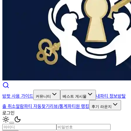
방팟 사용 가이드
내파티 정보
방탈
커뮤니티
베스트 게시물
출 취소알람
파티 자동찾기
리뷰/통계
파티원 랭킹
후기 라운지
로그인