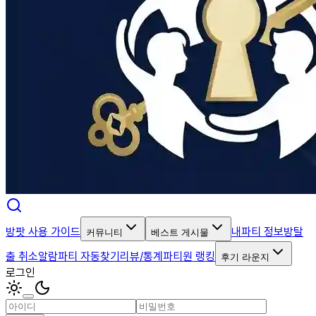
방팟 사용 가이드
내파티 정보
방탈
커뮤니티
베스트 게시물
출 취소알람
파티 자동찾기
리뷰/통계
파티원 랭킹
후기 라운지
로그인