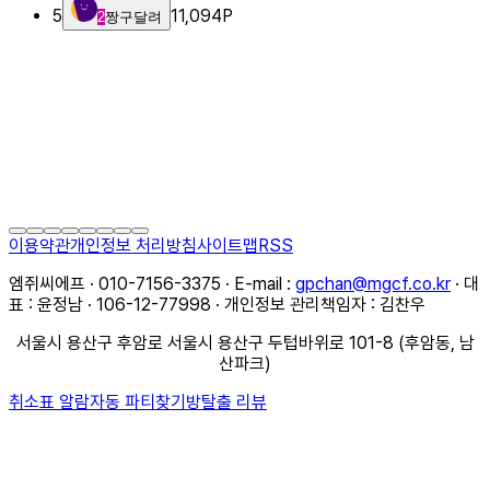
5
11,094
P
2
짱구달려
이용약관
개인정보 처리방침
사이트맵
RSS
엠쥐씨에프 · 010-7156-3375 · E-mail :
gpchan@mgcf.co.kr
· 대
표 : 윤정남 · 106-12-77998 · 개인정보 관리책임자 : 김찬우
서울시 용산구 후암로 서울시 용산구 두텁바위로 101-8 (후암동, 남
산파크)
취소표 알람
자동 파티찾기
방탈출 리뷰