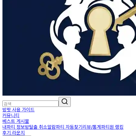
방팟 사용 가이드
커뮤니티
베스트 게시물
내파티 정보
방탈출 취소알람
파티 자동찾기
리뷰/통계
파티원 랭킹
후기 라운지