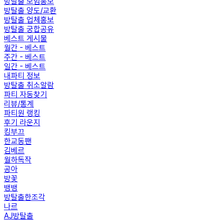
방탈출 모임홍보
방탈출 양도/교환
방탈출 업체홍보
방탈출 궁합공유
베스트 게시물
월간 - 베스트
주간 - 베스트
일간 - 베스트
내파티 정보
방탈출 취소알람
파티 자동찾기
리뷰/통계
파티원 랭킹
후기 라운지
킹부끄
한교동팬
김베르
월하독작
공아
방꽃
뱅뱅
방탈출한조각
나르
AJ방탈출