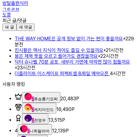
방탈출편식러
ㄱㅌㄹㅂ
도콩
최근 글/댓글
새 글
새 댓글
THE WAY HOME은 공개 정보 없이 가는 편이 좋을까요
+
2
29
분전
진시황은 역사 지식이 적어도 즐길 수 있을까요
+
2
1시간전
몽은 제목 뜻을 모르고 들어가도 괜찮을까요
+
2
2시간전
닥터 슈나벨 70분 공포, 새부리 가면에 약하면 많이 힘들까요
+
2
3시간전
더플라이트 이스케이프 퍼펙트셀 8/8일 예약오픈
4시간전
사용자 랭킹
20,483
P
2
류승룡기모찌
16,490
P
2
캐치마인드
13,515
P
2
전영우
4
12,139
P
2
니취팔러마