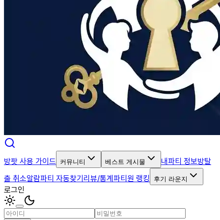
방팟 사용 가이드
내파티 정보
방탈
커뮤니티
베스트 게시물
출 취소알람
파티 자동찾기
리뷰/통계
파티원 랭킹
후기 라운지
로그인