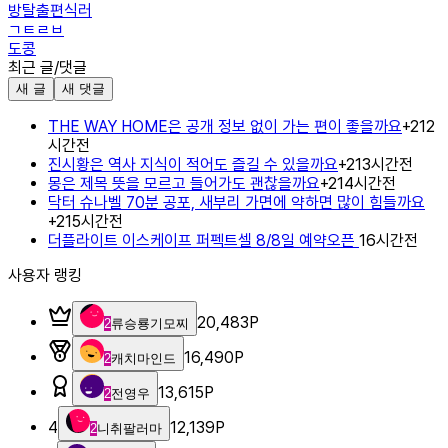
방탈출편식러
ㄱㅌㄹㅂ
도콩
최근 글/댓글
새 글
새 댓글
THE WAY HOME은 공개 정보 없이 가는 편이 좋을까요
+
2
12
시간전
진시황은 역사 지식이 적어도 즐길 수 있을까요
+
2
13시간전
몽은 제목 뜻을 모르고 들어가도 괜찮을까요
+
2
14시간전
닥터 슈나벨 70분 공포, 새부리 가면에 약하면 많이 힘들까요
+
2
15시간전
더플라이트 이스케이프 퍼펙트셀 8/8일 예약오픈
16시간전
사용자 랭킹
20,483
P
2
류승룡기모찌
16,490
P
2
캐치마인드
13,615
P
2
전영우
4
12,139
P
2
니취팔러마