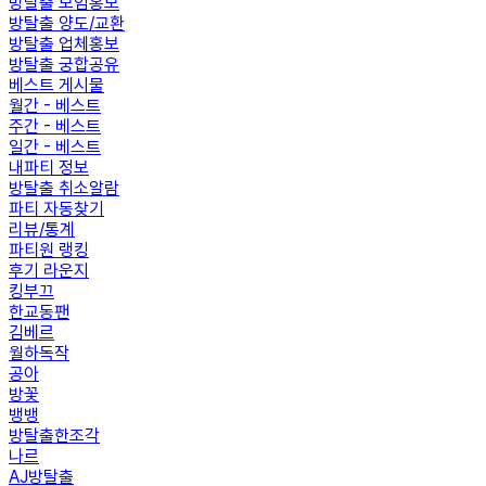
방탈출 모임홍보
방탈출 양도/교환
방탈출 업체홍보
방탈출 궁합공유
베스트 게시물
월간 - 베스트
주간 - 베스트
일간 - 베스트
내파티 정보
방탈출 취소알람
파티 자동찾기
리뷰/통계
파티원 랭킹
후기 라운지
킹부끄
한교동팬
김베르
월하독작
공아
방꽃
뱅뱅
방탈출한조각
나르
AJ방탈출