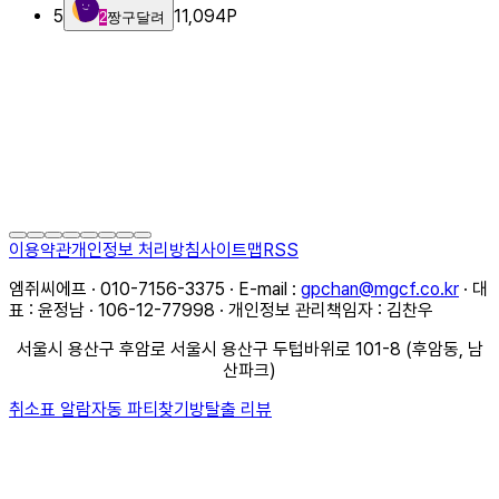
5
11,094
P
2
짱구달려
이용약관
개인정보 처리방침
사이트맵
RSS
엠쥐씨에프 · 010-7156-3375 · E-mail :
gpchan@mgcf.co.kr
· 대
표 : 윤정남 · 106-12-77998 · 개인정보 관리책임자 : 김찬우
서울시 용산구 후암로 서울시 용산구 두텁바위로 101-8 (후암동, 남
산파크)
취소표 알람
자동 파티찾기
방탈출 리뷰