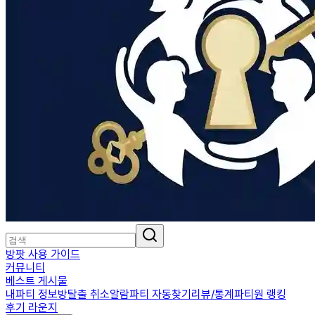
방팟 사용 가이드
커뮤니티
베스트 게시물
내파티 정보
방탈출 취소알람
파티 자동찾기
리뷰/통계
파티원 랭킹
후기 라운지