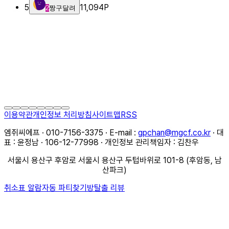
5
11,094
P
2
짱구달려
이용약관
개인정보 처리방침
사이트맵
RSS
엠쥐씨에프 · 010-7156-3375 · E-mail :
gpchan@mgcf.co.kr
· 대
표 : 윤정남 · 106-12-77998 · 개인정보 관리책임자 : 김찬우
서울시 용산구 후암로 서울시 용산구 두텁바위로 101-8 (후암동, 남
산파크)
취소표 알람
자동 파티찾기
방탈출 리뷰