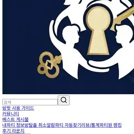
방팟 사용 가이드
커뮤니티
베스트 게시물
내파티 정보
방탈출 취소알람
파티 자동찾기
리뷰/통계
파티원 랭킹
후기 라운지