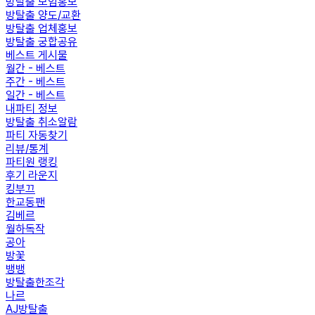
방탈출 모임홍보
방탈출 양도/교환
방탈출 업체홍보
방탈출 궁합공유
베스트 게시물
월간 - 베스트
주간 - 베스트
일간 - 베스트
내파티 정보
방탈출 취소알람
파티 자동찾기
리뷰/통계
파티원 랭킹
후기 라운지
킹부끄
한교동팬
김베르
월하독작
공아
방꽃
뱅뱅
방탈출한조각
나르
AJ방탈출