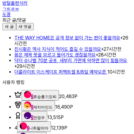
방탈출편식러
ㄱㅌㄹㅂ
도콩
최근 글/댓글
새 글
새 댓글
THE WAY HOME은 공개 정보 없이 가는 편이 좋을까요
+
2
6
시간전
진시황은 역사 지식이 적어도 즐길 수 있을까요
+
2
7시간전
몽은 제목 뜻을 모르고 들어가도 괜찮을까요
+
2
8시간전
닥터 슈나벨 70분 공포, 새부리 가면에 약하면 많이 힘들까요
+
2
9시간전
더플라이트 이스케이프 퍼펙트셀 8/8일 예약오픈
10시간전
사용자 랭킹
20,483
P
2
류승룡기모찌
16,490
P
2
캐치마인드
13,515
P
2
전영우
4
12,139
P
2
니취팔러마