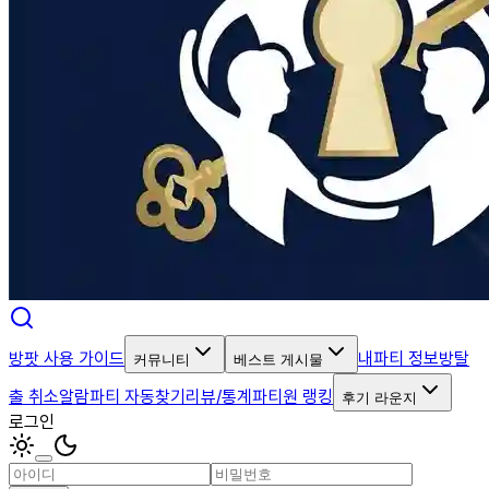
방팟 사용 가이드
내파티 정보
방탈
커뮤니티
베스트 게시물
출 취소알람
파티 자동찾기
리뷰/통계
파티원 랭킹
후기 라운지
로그인