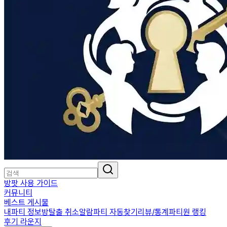
방팟 사용 가이드
커뮤니티
베스트 게시물
내파티 정보
방탈출 취소알람
파티 자동찾기
리뷰/통계
파티원 랭킹
후기 라운지