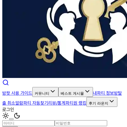
방팟 사용 가이드
내파티 정보
방탈
커뮤니티
베스트 게시물
출 취소알람
파티 자동찾기
리뷰/통계
파티원 랭킹
후기 라운지
로그인