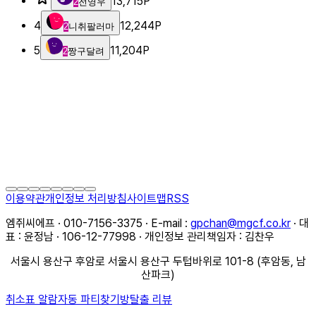
13,715
P
2
전영우
4
12,244
P
2
니취팔러마
5
11,204
P
2
짱구달려
이용약관
개인정보 처리방침
사이트맵
RSS
엠쥐씨에프 · 010-7156-3375 · E-mail :
gpchan@mgcf.co.kr
· 대
표 : 윤정남 · 106-12-77998 · 개인정보 관리책임자 : 김찬우
서울시 용산구 후암로 서울시 용산구 두텁바위로 101-8 (후암동, 남
산파크)
취소표 알람
자동 파티찾기
방탈출 리뷰