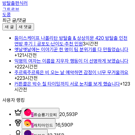
방탈출편식러
ㄱㅌㄹㅂ
도콩
최근 글/댓글
새 글
새 댓글
둠이스케이프 나폴리탄 방탈출 & 상상의문 420 방탈출 인천
연방 후기｜공포도·난이도·추천 인원
3시간전
옛날옛날에는 이야기꾼 한 명이 팀 분위기를 다 만들었습니다
+
1
21시간전
익명의 여자는 이름을 지우자 행동이 더 선명하게 보였습니다
+
2
22시간전
주르륵주르륵은 비 오는 날 예약하면 감정이 너무 무거울까요
+
2
23시간전
커튼콜은 박수 칠 타이밍까지 서로 눈치를 보게 했습니다
+
1
23
시간전
사용자 랭킹
20,593
P
2
류승룡기모찌
16,590
P
2
캐치마인드