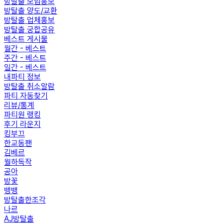
방탈출 모임홍보
방탈출 양도/교환
방탈출 업체홍보
방탈출 궁합공유
베스트 게시물
월간 - 베스트
주간 - 베스트
일간 - 베스트
내파티 정보
방탈출 취소알람
파티 자동찾기
리뷰/통계
파티원 랭킹
후기 라운지
킹부끄
한교동팬
김베르
월하독작
공아
방꽃
뱅뱅
방탈출한조각
나르
AJ방탈출