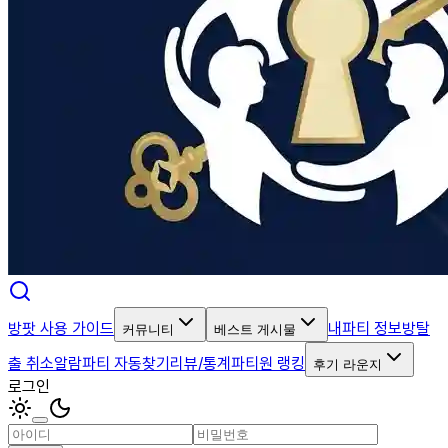
방팟 사용 가이드
내파티 정보
방탈
커뮤니티
베스트 게시물
출 취소알람
파티 자동찾기
리뷰/통계
파티원 랭킹
후기 라운지
로그인