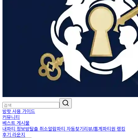
방팟 사용 가이드
커뮤니티
베스트 게시물
내파티 정보
방탈출 취소알람
파티 자동찾기
리뷰/통계
파티원 랭킹
후기 라운지