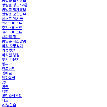
방탈출 모임홍보
방탈출 양도/교환
방탈출 업체홍보
방탈출 궁합공유
베스트 게시물
월간 - 베스트
주간 - 베스트
일간 - 베스트
내파티 정보
방탈출 취소알람
파티 자동찾기
리뷰/통계
파티원 랭킹
후기 라운지
킹부끄
한교동팬
김베르
월하독작
공아
방꽃
뱅뱅
방탈출한조각
나르
AJ방탈출