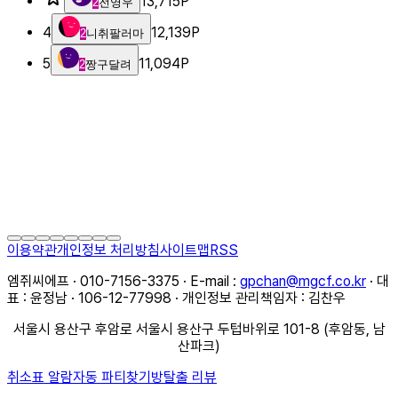
13,715
P
2
전영우
4
12,139
P
2
니취팔러마
5
11,094
P
2
짱구달려
이용약관
개인정보 처리방침
사이트맵
RSS
엠쥐씨에프 · 010-7156-3375 · E-mail :
gpchan@mgcf.co.kr
· 대
표 : 윤정남 · 106-12-77998 · 개인정보 관리책임자 : 김찬우
서울시 용산구 후암로 서울시 용산구 두텁바위로 101-8 (후암동, 남
산파크)
취소표 알람
자동 파티찾기
방탈출 리뷰