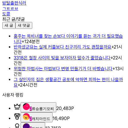
방탈출편식러
ㄱㅌㄹㅂ
도콩
최근 글/댓글
새 글
새 댓글
홍주는 옥비녀를 찾는 손보다 이야기를 듣는 귀가 더 필요했습
니다
+
1
24분전
반하셨군요는 실제 커플보다 친구끼리 가도 괜찮을까요
+
2
1시
간전
3318은 철창 사이의 빛을 보자마자 말수가 줄었습니다
+
2
2시
간전
위험한 마법사는 마법보다 변명 만들기가 더 바빴습니다
+
1
3시
간전
그 살인자의 집은 생활공간 공포에 약하면 피하는 편이 나을까
요
+
2
4시간전
사용자 랭킹
20,483
P
2
류승룡기모찌
16,490
P
2
캐치마인드