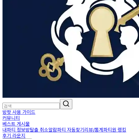
방팟 사용 가이드
커뮤니티
베스트 게시물
내파티 정보
방탈출 취소알람
파티 자동찾기
리뷰/통계
파티원 랭킹
후기 라운지