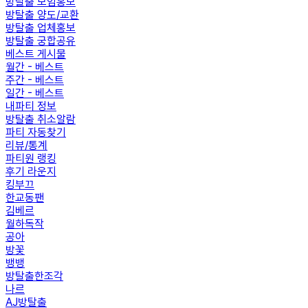
방탈출 모임홍보
방탈출 양도/교환
방탈출 업체홍보
방탈출 궁합공유
베스트 게시물
월간 - 베스트
주간 - 베스트
일간 - 베스트
내파티 정보
방탈출 취소알람
파티 자동찾기
리뷰/통계
파티원 랭킹
후기 라운지
킹부끄
한교동팬
김베르
월하독작
공아
방꽃
뱅뱅
방탈출한조각
나르
AJ방탈출