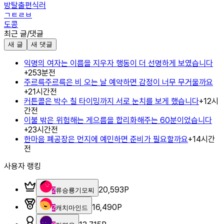
방탈출편식러
ㄱㅌㄹㅂ
도콩
최근 글/댓글
새 글
새 댓글
익명의 여자는 이름을 지우자 행동이 더 선명하게 보였습니다
+
2
53분전
주르륵주르륵은 비 오는 날 예약하면 감정이 너무 무거울까요
+
2
1시간전
커튼콜은 박수 칠 타이밍까지 서로 눈치를 보게 했습니다
+
1
2시
간전
이불 밖은 위험해는 게으름을 합리화해주는 60분이었습니다
+
2
3시간전
한마음 폐공장은 먼지에 예민하면 준비가 필요할까요
+
1
4시간
전
사용자 랭킹
20,593
P
2
류승룡기모찌
16,490
P
2
캐치마인드