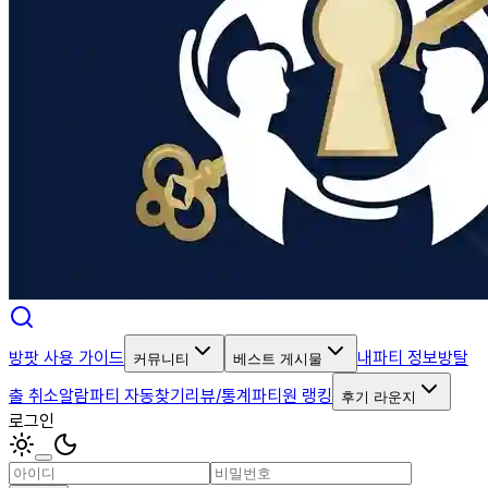
방팟 사용 가이드
내파티 정보
방탈
커뮤니티
베스트 게시물
출 취소알람
파티 자동찾기
리뷰/통계
파티원 랭킹
후기 라운지
로그인