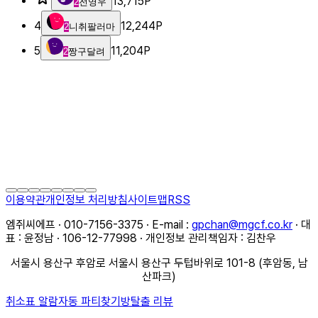
13,715
P
2
전영우
4
12,244
P
2
니취팔러마
5
11,204
P
2
짱구달려
이용약관
개인정보 처리방침
사이트맵
RSS
엠쥐씨에프 · 010-7156-3375 · E-mail :
gpchan@mgcf.co.kr
· 대
표 : 윤정남 · 106-12-77998 · 개인정보 관리책임자 : 김찬우
서울시 용산구 후암로 서울시 용산구 두텁바위로 101-8 (후암동, 남
산파크)
취소표 알람
자동 파티찾기
방탈출 리뷰