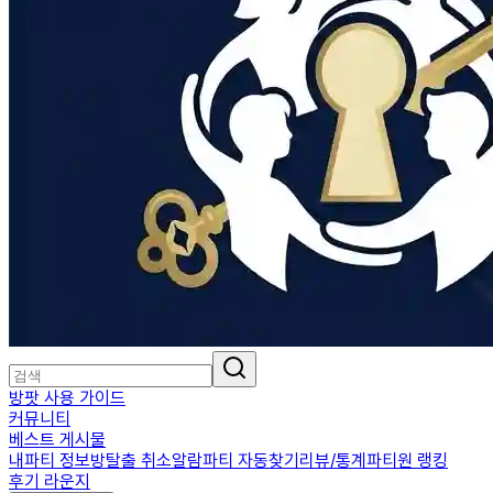
방팟 사용 가이드
커뮤니티
베스트 게시물
내파티 정보
방탈출 취소알람
파티 자동찾기
리뷰/통계
파티원 랭킹
후기 라운지