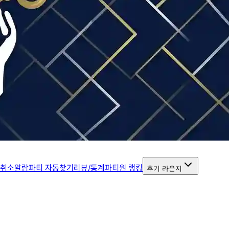
 취소알람
파티 자동찾기
리뷰/통계
파티원 랭킹
후기 라운지