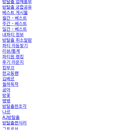
방탈출 업체홍보
방탈출 궁합공유
베스트 게시물
월간 - 베스트
주간 - 베스트
일간 - 베스트
내파티 정보
방탈출 취소알람
파티 자동찾기
리뷰/통계
파티원 랭킹
후기 라운지
킹부끄
한교동팬
김베르
월하독작
공아
방꽃
뱅뱅
방탈출한조각
나르
AJ방탈출
방탈출편식러
ㄱㅌㄹㅂ